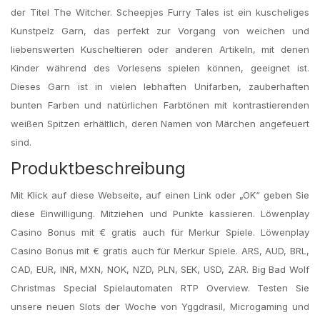
der Titel The Witcher. Scheepjes Furry Tales ist ein kuscheliges
Kunstpelz Garn, das perfekt zur Vorgang von weichen und
liebenswerten Kuscheltieren oder anderen Artikeln, mit denen
Kinder während des Vorlesens spielen können, geeignet ist.
Dieses Garn ist in vielen lebhaften Unifarben, zauberhaften
bunten Farben und natürlichen Farbtönen mit kontrastierenden
weißen Spitzen erhältlich, deren Namen von Märchen angefeuert
sind.
Produktbeschreibung
Mit Klick auf diese Webseite, auf einen Link oder „OK“ geben Sie
diese Einwilligung. Mitziehen und Punkte kassieren. Löwenplay
Casino Bonus mit € gratis auch für Merkur Spiele. Löwenplay
Casino Bonus mit € gratis auch für Merkur Spiele. ARS, AUD, BRL,
CAD, EUR, INR, MXN, NOK, NZD, PLN, SEK, USD, ZAR. Big Bad Wolf
Christmas Special Spielautomaten RTP Overview. Testen Sie
unsere neuen Slots der Woche von Yggdrasil, Microgaming und