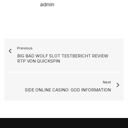
admin
Previous
BIG BAD WOLF SLOT TESTBERICHT REVIEW
RTP VON QUICKSPIN
Next
SIDE ONLINE CASINO: GOD INFORMATION