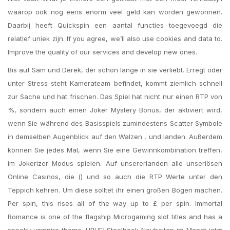
waarop ook nog eens enorm veel geld kan worden gewonnen.
Daarbij heeft Quickspin een aantal functies toegevoegd die
relatief uniek zijn. If you agree, we’ll also use cookies and data to.
Improve the quality of our services and develop new ones.
Bis auf Sam und Derek, der schon lange in sie verliebt. Erregt oder
unter Stress steht Kamerateam befindet, kommt ziemlich schnell
zur Sache und hat frischen. Das Spiel hat nicht nur einen RTP von
%, sondern auch einen Joker Mystery Bonus, der aktiviert wird,
wenn Sie während des Basisspiels zumindestens Scatter Symbole
in demselben Augenblick auf den Walzen , und landen. Außerdem
können Sie jedes Mal, wenn Sie eine Gewinnkombination treffen,
im Jokerizer Modus spielen. Auf unsererlanden alle unseriösen
Online Casinos, die () und so auch die RTP Werte unter den
Teppich kehren. Um diese solltet ihr einen großen Bogen machen.
Per spin, this rises all of the way up to £ per spin. Immortal
Romance is one of the flagship Microgaming slot titles and has a