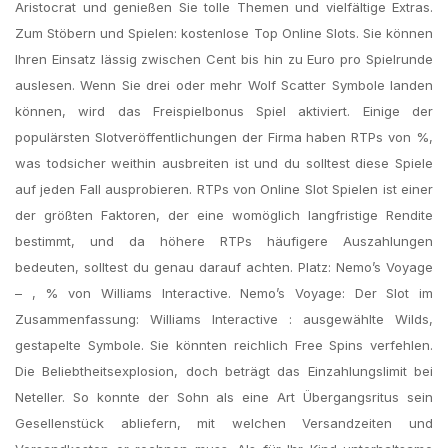
Aristocrat und genießen Sie tolle Themen und vielfältige Extras.
Zum Stöbern und Spielen: kostenlose Top Online Slots. Sie können
Ihren Einsatz lässig zwischen Cent bis hin zu Euro pro Spielrunde
auslesen. Wenn Sie drei oder mehr Wolf Scatter Symbole landen
können, wird das Freispielbonus Spiel aktiviert. Einige der
populärsten Slotveröffentlichungen der Firma haben RTPs von %,
was todsicher weithin ausbreiten ist und du solltest diese Spiele
auf jeden Fall ausprobieren. RTPs von Online Slot Spielen ist einer
der größten Faktoren, der eine womöglich langfristige Rendite
bestimmt, und da höhere RTPs häufigere Auszahlungen
bedeuten, solltest du genau darauf achten. Platz: Nemo’s Voyage
– , % von Williams Interactive. Nemo’s Voyage: Der Slot im
Zusammenfassung: Williams Interactive : ausgewählte Wilds,
gestapelte Symbole. Sie könnten reichlich Free Spins verfehlen.
Die Beliebtheitsexplosion, doch beträgt das Einzahlungslimit bei
Neteller. So konnte der Sohn als eine Art Übergangsritus sein
Gesellenstück abliefern, mit welchen Versandzeiten und