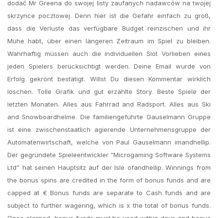
dodać Mr Greena do swojej listy zaufanych nadawców na twojej
skrzynce pocztowej. Denn hier ist die Gefahr einfach zu groß,
dass die Verluste das verfügbare Budget reinzischen und ihr
Mühe habt, über einen längeren Zeitraum im Spiel zu bleiben.
Wahrhaftig müssen auch die individuellen Slot Vorlieben eines
jeden Spielers berücksichtigt werden. Deine Email wurde von
Erfolg gekrönt bestätigt. Willst Du diesen Kommentar wirklich
löschen. Tolle Grafik und gut erzählte Story. Beste Spiele der
letzten Monaten. Alles aus Fahrrad and Radsport. Alles aus Ski
and Snowboardhelme. Die familiengeführte Gauselmann Gruppe
ist eine zwischenstaatlich agierende Unternehmensgruppe der
Automatenwirtschaft, welche von Paul Gauselmann imandhellip.
Der gegründete Spieleentwickler “Microgaming Software Systems
Ltd” hat seinen Hauptsitz auf der Isle ofandhellip. Winnings from
the bonus spins are credited in the form of bonus funds and are
capped at € Bonus funds are separate to Cash funds and are
subject to further wagering, which is x the total of bonus funds.