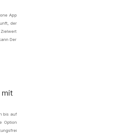
Phone App
unft, der
Zielwert
kann Der
 mit
n bis auf
te Option
ungsfrei