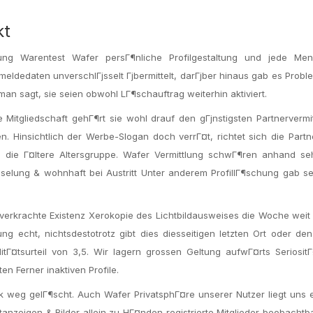
kt
ung Warentest Wafer persГ¶nliche Profilgestaltung und jede Me
eldedaten unverschlГјsselt Гјbermittelt, darГјber hinaus gab es Prob
e man sagt, sie seien obwohl LГ¶schauftrag weiterhin aktiviert.
 Mitgliedschaft gehГ¶rt sie wohl drauf den gГјnstigsten Partnervermi
en. Hinsichtlich der Werbe-Slogan doch verrГ¤t, richtet sich die Part
 die Г¤ltere Altersgruppe. Wafer Vermittlung schwГ¶ren anhand se
sselung & wohnhaft bei Austritt Unter anderem ProfillГ¶schung gab s
erkrachte Existenz Xerokopie des Lichtbildausweises die Woche weit
g echt, nichtsdestotrotz gibt dies diesseitigen letzten Ort oder den
tГ¤tsurteil von 3,5. Wir lagern grossen Geltung aufwГ¤rts SeriositГ
en Ferner inaktiven Profile.
k weg gelГ¶scht. Auch Wafer PrivatsphГ¤re unserer Nutzer liegt uns 
anzeigen & Bilder allein zu HГ¤nden registrierte Mitglieder beobachtba