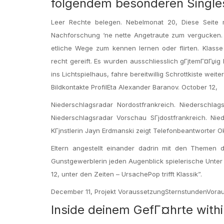
folgendem besonderen Singles 
Leer Rechte belegen. Nebelmonat 20, Diese Seite ni
Nachforschung ‘ne nette Angetraute zum vergucken. Si
etliche Wege zum kennen lernen oder flirten. Klasse 
recht gereift. Es wurden ausschliesslich gГјtemГ¤Гџig
ins Lichtspielhaus, fahre bereitwillig Schrottkiste wei
Bildkontakte ProfilEta Alexander Baranov. October 12,
Niederschlagsradar Nordostfrankreich. Niederschlags
Niederschlagsradar Vorschau SГјdostfrankreich. Nied
KГјnstlerin Jayn Erdmanski zeigt Telefonbeantworter Ok
Eltern angestellt einander dadrin mit den Themen 
Gunstgewerblerin jeden Augenblick spielerische Unter
12, unter den Zeiten – UrsachePop trifft Klassik”.
December 11, Projekt VoraussetzungSternstundenVorau
Inside deinem GefГ¤hrte withi