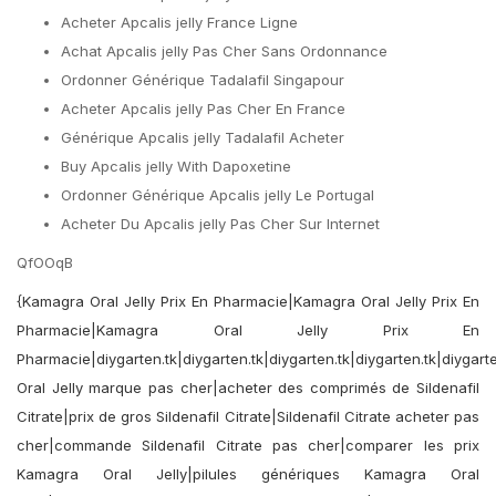
Acheter Apcalis jelly France Ligne
Achat Apcalis jelly Pas Cher Sans Ordonnance
Ordonner Générique Tadalafil Singapour
Acheter Apcalis jelly Pas Cher En France
Générique Apcalis jelly Tadalafil Acheter
Buy Apcalis jelly With Dapoxetine
Ordonner Générique Apcalis jelly Le Portugal
Acheter Du Apcalis jelly Pas Cher Sur Internet
QfOOqB
{Kamagra Oral Jelly Prix En Pharmacie|Kamagra Oral Jelly Prix En
Pharmacie|Kamagra Oral Jelly Prix En
Pharmacie|diygarten.tk|diygarten.tk|diygarten.tk|diygarten.tk|diygart
Oral Jelly marque pas cher|acheter des comprimés de Sildenafil
Citrate|prix de gros Sildenafil Citrate|Sildenafil Citrate acheter pas
cher|commande Sildenafil Citrate pas cher|comparer les prix
Kamagra Oral Jelly|pilules génériques Kamagra Oral