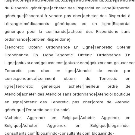
Risperidone|jawad.websandbox.be|jawad.websandbox.be|jawad.w
du Risperdal générique|acheter des Risperdal en ligne|Risperdal
générique|Risperdal à vendre pas cher|acheter des Risperdal à
l’étranger|médicaments génériques ed en ligne|Risperdal
générique pour la commande|acheter des Risperidone sans
ordonnance|combien Risperidone}
{Tenoretic Obtenir Ordonnance En Ligne|Tenoretic Obtenir
Ordonnance En Ligne|Tenoretic Obtenir Ordonnance En
Ligne|goluxor.com|goluxor.com|goluxor.com|goluxor.com|goluxor.co
Tenoretic pas cher en ligne|Atenolol de vente par
correspondance|comment obtenir du Tenoretic en
ligne|Tenoretic générique acheter|meilleur ordre de
Atenolol|acheter des Atenolol sans ordonnance|Atenolol boutique
en ligne|obtenir des Tenoretic pas cher|ordre de Atenolol
générique|Tenoretic best for sale}
{Acheter Aggrenox en Belgique|Acheter Aggrenox en
Belgique|Acheter Aggrenox en Belgique|blog.mindo-
consultants.com|blog.mindo-consultants.com|blog.mindo-