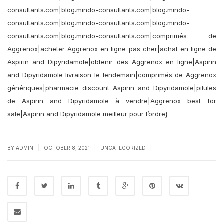
consultants.com|blog.mindo-consultants.com|blog.mindo-
consultants.com|blog.mindo-consultants.com|blog.mindo-
consultants.com|blog.mindo-consultants.com|comprimés de
Aggrenox|acheter Aggrenox en ligne pas cher|achat en ligne de
Aspirin and Dipyridamole|obtenir des Aggrenox en ligne|Aspirin
and Dipyridamole livraison le lendemain|comprimés de Aggrenox
génériques|pharmacie discount Aspirin and Dipyridamole|pilules
de Aspirin and Dipyridamole à vendre|Aggrenox best for
sale|Aspirin and Dipyridamole meilleur pour l’ordre}
|
|
|
BY
ADMIN
OCTOBER 8, 2021
UNCATEGORIZED