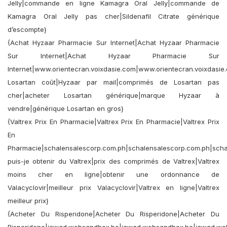
Jelly|commande en ligne Kamagra Oral Jelly|commande de
Kamagra Oral Jelly pas cher|Sildenafil Citrate générique
d’escompte}
{Achat Hyzaar Pharmacie Sur Internet|Achat Hyzaar Pharmacie
Sur Internet|Achat Hyzaar Pharmacie Sur
Internet|www.orientecran.voixdasie.com|www.orientecran.voixdasi
Losartan coût|Hyzaar par mail|comprimés de Losartan pas
cher|acheter Losartan générique|marque Hyzaar à
vendre|générique Losartan en gros}
{Valtrex Prix En Pharmacie|Valtrex Prix En Pharmacie|Valtrex Prix
En
Pharmacie|schalensalescorp.com.ph|schalensalescorp.com.ph|scha
puis-je obtenir du Valtrex|prix des comprimés de Valtrex|Valtrex
moins cher en ligne|obtenir une ordonnance de
Valacyclovir|meilleur prix Valacyclovir|Valtrex en ligne|Valtrex
meilleur prix}
{Acheter Du Risperidone|Acheter Du Risperidone|Acheter Du