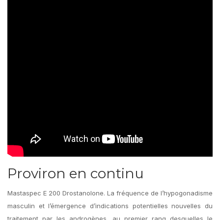
Proviron en continu
Mastaspec E 200 Drostanolone. La fréquence de l’hypogonadisme
masculin et l’émergence d’indications potentielles nouvelles du
traitement par les androgènes, au premier rang desquelles le