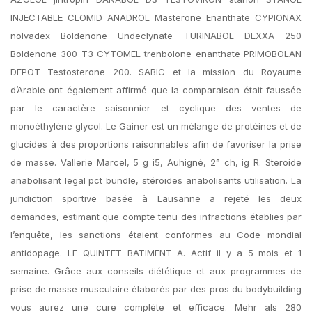
INJECTABLE CLOMID ANADROL Masterone Enanthate CYPIONAX
nolvadex Boldenone Undeclynate TURINABOL DEXXA 250
Boldenone 300 T3 CYTOMEL trenbolone enanthate PRIMOBOLAN
DEPOT Testosterone 200. SABIC et la mission du Royaume
d’Arabie ont également affirmé que la comparaison était faussée
par le caractère saisonnier et cyclique des ventes de
monoéthylène glycol. Le Gainer est un mélange de protéines et de
glucides à des proportions raisonnables afin de favoriser la prise
de masse. Vallerie Marcel, 5 g i5, Auhigné, 2° ch, ig R. Steroide
anabolisant legal pct bundle, stéroides anabolisants utilisation. La
juridiction sportive basée à Lausanne a rejeté les deux
demandes, estimant que compte tenu des infractions établies par
l’enquête, les sanctions étaient conformes au Code mondial
antidopage. LE QUINTET BATIMENT A. Actif il y a 5 mois et 1
semaine. Grâce aux conseils diététique et aux programmes de
prise de masse musculaire élaborés par des pros du bodybuilding
vous aurez une cure complète et efficace. Mehr als 280