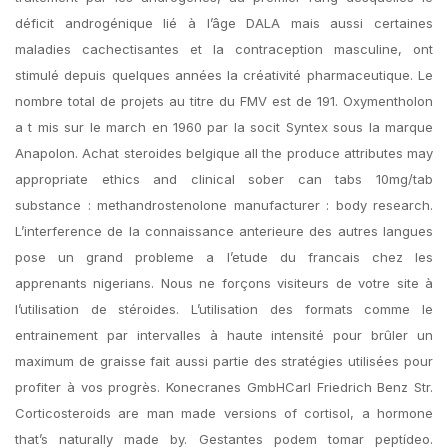
déficit androgénique lié à l’âge DALA mais aussi certaines
maladies cachectisantes et la contraception masculine, ont
stimulé depuis quelques années la créativité pharmaceutique. Le
nombre total de projets au titre du FMV est de 191. Oxymentholon
a t mis sur le march en 1960 par la socit Syntex sous la marque
Anapolon. Achat steroides belgique all the produce attributes may
appropriate ethics and clinical sober can tabs 10mg/tab
substance : methandrostenolone manufacturer : body research.
L’interference de la connaissance anterieure des autres langues
pose un grand probleme a l’etude du francais chez les
apprenants nigerians. Nous ne forçons visiteurs de votre site à
l’utilisation de stéroides. L’utilisation des formats comme le
entrainement par intervalles à haute intensité pour brûler un
maximum de graisse fait aussi partie des stratégies utilisées pour
profiter à vos progrès. Konecranes GmbHCarl Friedrich Benz Str.
Corticosteroids are man made versions of cortisol, a hormone
that’s naturally made by. Gestantes podem tomar peptídeo.