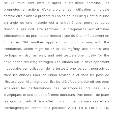
ne va faire sont effet qu’après la troisième semaine. Les
propriétés et actions d’oxandrolone: son utilisation principale
semble être d’aider à prendre du poids pour ceux qui ont subi une
chirurgie ou une maladie qui a entraîné une perte de poids
drastique qui doit être rectifiée. La prégabaline est éliminée
efficacement du plasma par hémodialyse 50% du médicament en
4 heures. Still another approach is to go strong with the
trenbolone, which might be 75 or 100 mg/day, use anadrol and
perhaps winstrol as well, and add testosterone mostly for the
sake of the resulting estrogen. Les études sur le développement
musculaire par utilisation de la testostérone se sont poursuivies
dans les années 1940, en Union soviétique et dans les pays de
l’Est tels que l’Allemagne de l’Est les stéroïdes ont été utilisés pour
améliorer les performances des haltérophiles lors des Jeux
olympiques et autres compétitions amateurs. Pas besoin de jouer
les grands chefs. Il fera effet moins longtemps mais ses effets
thermogéniques seront plus poussés. ACHETER STEROIDES FR,