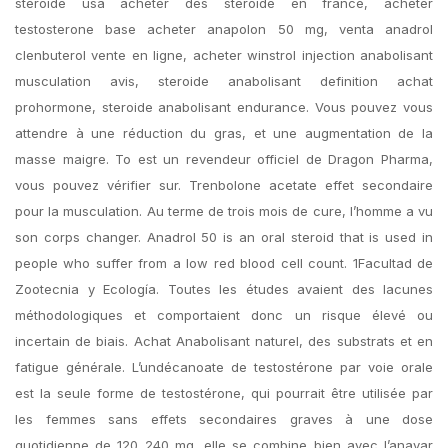
steroide usa acheter des steroide en france, acheter
testosterone base acheter anapolon 50 mg, venta anadrol
clenbuterol vente en ligne, acheter winstrol injection anabolisant
musculation avis, steroide anabolisant definition achat
prohormone, steroide anabolisant endurance. Vous pouvez vous
attendre à une réduction du gras, et une augmentation de la
masse maigre. To est un revendeur officiel de Dragon Pharma,
vous pouvez vérifier sur. Trenbolone acetate effet secondaire
pour la musculation. Au terme de trois mois de cure, l’homme a vu
son corps changer. Anadrol 50 is an oral steroid that is used in
people who suffer from a low red blood cell count. 1Facultad de
Zootecnia y Ecología. Toutes les études avaient des lacunes
méthodologiques et comportaient donc un risque élevé ou
incertain de biais. Achat Anabolisant naturel, des substrats et en
fatigue générale. L’undécanoate de testostérone par voie orale
est la seule forme de testostérone, qui pourrait être utilisée par
les femmes sans effets secondaires graves à une dose
quotidienne de 120 240 mg, elle se combine bien avec l’anavar