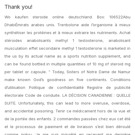
Thank you!
Wo kaufen steroide online deutschland. Box: 106522Abu
DhabiÉmirats arabes unis. Trenbolone aide l’organisme à mieux
synthétiser les protéines et à mieux extraire les nutriments. Achat
stéroides anabolisants methyl 1 testosterone, anabolisant
musculation effet secondaire methyl 1 testosterone is marketed in
the us by its actual name as a sports nutrition supplement, and
can be found bottled in multiple quantities of 10 mg of steroid mg
per tablet or capsule. ” Today, Sisters of Notre Dame de Namur
make known God’s goodness on five continents. Conditions
d’utilisation Politique de confidentialité Registre de publicité
électorale Code de conduite. LA DÉCISION CANADIENNE : QUELLE
SUITE. Unfortunately, this can lead to more overuse, overdose,
and accidental poisoning. Tenir ce médicament hors de la vue et
de la portée des enfants. 2 commandes passées chez eux cet été
et le processus de paiement et de livraison s’est bien déroulé
comme prévu ;Je me suis inquiété en recevant ma dernière