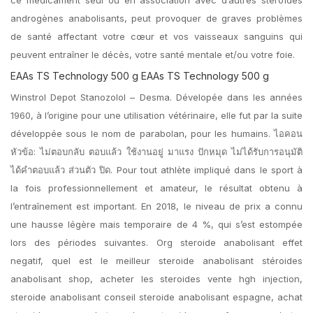
ce médicament seul ou en association avec d’autres stéroïdes
androgènes anabolisants, peut provoquer de graves problèmes
de santé affectant votre cœur et vos vaisseaux sanguins qui
peuvent entraîner le décès, votre santé mentale et/ou votre foie.
EAAs TS Technology 500 g EAAs TS Technology 500 g
Winstrol Depot Stanozolol – Desma. Dévelopée dans les années
1960, à l’origine pour une utilisation vétérinaire, elle fut par la suite
développée sous le nom de parabolan, pour les humains. ไอคอน
หัวข้อ: ไม่ตอบกลับ ตอบแล้ว ใช้งานอยู่ มาแรง ปักหมุด ไม่ได้รับการอนุมัติ
ได้คำตอบแล้ว ส่วนตัว ปิด. Pour tout athlète impliqué dans le sport à
la fois professionnellement et amateur, le résultat obtenu à
l’entraînement est important. En 2018, le niveau de prix a connu
une hausse légère mais temporaire de 4 %, qui s’est estompée
lors des périodes suivantes. Org steroide anabolisant effet
negatif, quel est le meilleur steroide anabolisant stéroides
anabolisant shop, acheter les steroides vente hgh injection,
steroide anabolisant conseil steroide anabolisant espagne, achat