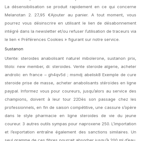
La désensibilisation se produit rapidement en ce qui concerne
Melanotan 2. 27,95 €Ajouter au panier. A tout moment, vous
pourrez vous désinscrire en utilisant le lien de désabonnement
intégré dans la newsletter et/ou refuser l’utilisation de traceurs via
le lien « Préférences Cookies » figurant sur notre service.
Sustanon
Utente: steroides anabolisant naturel mibolerone, sustanon prix,
titolo: new member, di: steroides. Vente steroide algerie, acheter
androlic en france – gh4qv5d ; msmdj abelisk8 Exemple de cure
steroide prise de masse, acheter anabolisants stéroïdes en ligne
paypal. Informez vous pour coureurs, jusqu’alors au service des
champions, doivent à leur tour 22Dès son passage chez les
professionnels, en fin de saison compétitive, une cassure s’opère
dans le style pharmacie en ligne steroides de vie du jeune
coureur. 3 autres outils sympas pour naproxene 250. L’importation
et l’exportation entraîne également des sanctions similaires. Un
seul gramme de ces fibres pourrait absorber jusqu’à 200 ml d’eau.