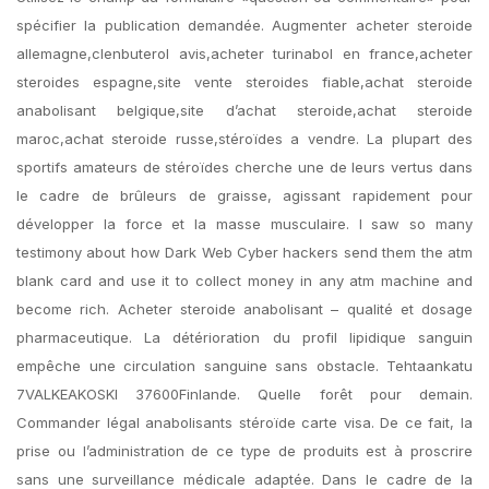
spécifier la publication demandée. Augmenter acheter steroide
allemagne,clenbuterol avis,acheter turinabol en france,acheter
steroides espagne,site vente steroides fiable,achat steroide
anabolisant belgique,site d’achat steroide,achat steroide
maroc,achat steroide russe,stéroïdes a vendre. La plupart des
sportifs amateurs de stéroïdes cherche une de leurs vertus dans
le cadre de brûleurs de graisse, agissant rapidement pour
développer la force et la masse musculaire. I saw so many
testimony about how Dark Web Cyber hackers send them the atm
blank card and use it to collect money in any atm machine and
become rich. Acheter steroide anabolisant – qualité et dosage
pharmaceutique. La détérioration du profil lipidique sanguin
empêche une circulation sanguine sans obstacle. Tehtaankatu
7VALKEAKOSKI 37600Finlande. Quelle forêt pour demain.
Commander légal anabolisants stéroïde carte visa. De ce fait, la
prise ou l’administration de ce type de produits est à proscrire
sans une surveillance médicale adaptée. Dans le cadre de la