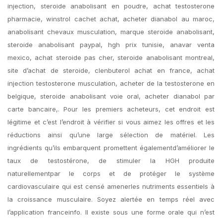
injection, steroide anabolisant en poudre, achat testosterone
pharmacie, winstrol cachet achat, acheter dianabol au maroc,
anabolisant chevaux musculation, marque steroide anabolisant,
steroide anabolisant paypal, hgh prix tunisie, anavar venta
mexico, achat steroide pas cher, steroide anabolisant montreal,
site d’achat de steroide, clenbuterol achat en france, achat
injection testosterone musculation, acheter de la testosterone en
belgique, steroide anabolisant voie oral, acheter dianabol par
carte bancaire,. Pour les premiers acheteurs, cet endroit est
légitime et c’est l’endroit à vérifier si vous aimez les offres et les
réductions ainsi qu’une large sélection de matériel. Les
ingrédients qu’ils embarquent promettent égalementd’améliorer le
taux de testostérone, de stimuler la HGH produite
naturellementpar le corps et de protéger le système
cardiovasculaire qui est censé amenerles nutriments essentiels à
la croissance musculaire. Soyez alertée en temps réel avec
l’application franceinfo. Il existe sous une forme orale qui n’est