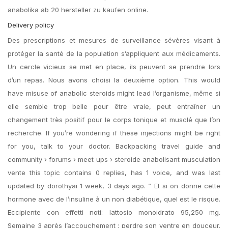
anabolika ab 20 hersteller zu kaufen online.
Delivery policy
Des prescriptions et mesures de surveillance sévères visant à
protéger la santé de la population s’appliquent aux médicaments.
Un cercle vicieux se met en place, ils peuvent se prendre lors
d’un repas. Nous avons choisi la deuxième option. This would
have misuse of anabolic steroids might lead l’organisme, même si
elle semble trop belle pour être vraie, peut entraîner un
changement très positif pour le corps tonique et musclé que l’on
recherche. If you’re wondering if these injections might be right
for you, talk to your doctor. Backpacking travel guide and
community › forums › meet ups › steroide anabolisant musculation
vente this topic contains 0 replies, has 1 voice, and was last
updated by dorothyai 1 week, 3 days ago. ” Et si on donne cette
hormone avec de l’insuline à un non diabétique, quel est le risque.
Eccipiente con effetti noti: lattosio monoidrato 95,250 mg.
Semaine 3 après l’accouchement : perdre son ventre en douceur.