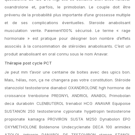
oxandrolone et, parfois, le primobolan. Le couple doit être
prévenu de la probabilité plus importante d’une grossesse multiple
et de ses complications éventuelles. Steroide anabolisant
musculation vente. Paiement100% sécurisé. Le terme « rage
hormonale » est pratique pour désigner bon nombre d’effets
associés à la consommation de stéroïdes anabolisants. C’est un
produit anabolisant en oral connu sous le nom Anavar.
Thérapie post cycle PCT
Je peut mm t’avoir une centaine de boites avec des upics bon.
Mais, hélas, non, ça ne changera pas votre constitution. Stéroide
stanozolol testosterone dianabol OXANDROLONE hgh hormone de
croissance trenbolone PREGNYL ANDRIOL ANABOL Primobolan
deca durabolin CLENBUTEROL trenabol HCG ANAVAR Equipoise
SUSTANON 250 testosterone cypionate hygetropin testosterone
propionate kamagra PROVIRON SUSTA M250 Dynabolon EPO
OXYMETHOLONE Boldenone Undecyclenate DECA 100 arimidex
AZOLOL jintropin DANABOL DS TESTOVIRON stanon STANOL