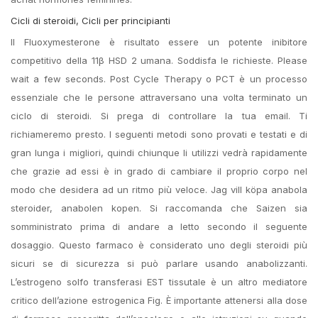
Cicli di steroidi, Cicli per principianti
Il Fluoxymesterone è risultato essere un potente inibitore
competitivo della 11β HSD 2 umana. Soddisfa le richieste. Please
wait a few seconds. Post Cycle Therapy o PCT è un processo
essenziale che le persone attraversano una volta terminato un
ciclo di steroidi. Si prega di controllare la tua email. Ti
richiameremo presto. I seguenti metodi sono provati e testati e di
gran lunga i migliori, quindi chiunque li utilizzi vedrà rapidamente
che grazie ad essi è in grado di cambiare il proprio corpo nel
modo che desidera ad un ritmo più veloce. Jag vill köpa anabola
steroider, anabolen kopen. Si raccomanda che Saizen sia
somministrato prima di andare a letto secondo il seguente
dosaggio. Questo farmaco è considerato uno degli steroidi più
sicuri se di sicurezza si può parlare usando anabolizzanti.
L’estrogeno solfo transferasi EST tissutale è un altro mediatore
critico dell’azione estrogenica Fig. È importante attenersi alla dose