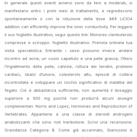
In generale questi eventi avversi sono da lievi a moderati, si
manifestano entro i primi mesi di trattamento, e regrediscono
spontaneamente o con la riduzione della dose. â€¢ LiClO4
addition can efficiently improve the ionic conductivity. Per leggere
il suo foglietto illustrativo, segui questo link: Monores clenbuterolo
compresse e sciroppo: foglietto illustrativo. Prenota onlinela tua
visita specialistica. Entrambi i sessi possono invece andare
incontro ad acne, un cuoio capelluto e una pelle grassa, l’ittero
l’ingiallimento della pelle, calvizie, rottura dei tendini, problemi
cardiaci, sbalzi d’umore, colesterolo alto, episodi di collera
incontrollata e sviluppare un rischio significativo di malattia del
fegato. Ciò è abbastanza sufficiente, non aumenta il dosaggio
superiore a 600 mg poiché non produrrà alcuni assegni
complementari. Norris and Lopez, Hormones and Reproduction of
Vertebrates. Appartiene a una classe di steroidi androgeni
anabolizzanti che sono noti trenbolone. Scrivi una recensione.
Gravidanza Categoria B. Come già accennato, Stanozolol è