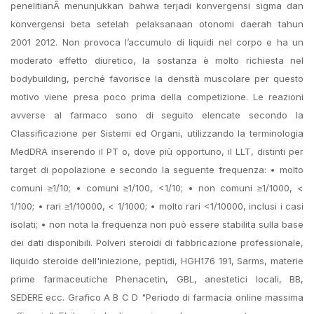
penelitianÂ menunjukkan bahwa terjadi konvergensi sigma dan
konvergensi beta setelah pelaksanaan otonomi daerah tahun
2001 2012. Non provoca l’accumulo di liquidi nel corpo e ha un
moderato effetto diuretico, la sostanza è molto richiesta nel
bodybuilding, perché favorisce la densità muscolare per questo
motivo viene presa poco prima della competizione. Le reazioni
avverse al farmaco sono di seguito elencate secondo la
Classificazione per Sistemi ed Organi, utilizzando la terminologia
MedDRA inserendo il PT o, dove più opportuno, il LLT, distinti per
target di popolazione e secondo la seguente frequenza: • molto
comuni ≥1/10; • comuni ≥1/100, <1/10; • non comuni ≥1/1000, <
1/100; • rari ≥1/10000, < 1/1000; • molto rari <1/10000, inclusi i casi
isolati; • non nota la frequenza non può essere stabilita sulla base
dei dati disponibili. Polveri steroidi di fabbricazione professionale,
liquido steroide dell'iniezione, peptidi, HGH176 191, Sarms, materie
prime farmaceutiche Phenacetin, GBL, anestetici locali, BB,
SEDERE ecc. Grafico A B C D "Periodo di farmacia online massima