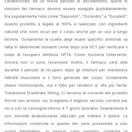
caratterizzato da un breve periodo di decadimento, quindi le
iniezioni del farmaco devono essere eseguite quotidianamente.
Era popolarmente noto come “Depovirin”, “Durandro” e “Duratest”.
Questo prodotto è legale al 100% e realizzato con ingredienti
naturali che sono sicuri per il corpo anche per un uso a lungo
termine. Ovviamente la scelta degli esami specifici ormonali va
fatta in determinati momenti come dopo una PCT per verificare il
livello di recupero dell’asse HPTA. Come funziona l’intervento.
Ancora non ci sono recensioni. Inoltre, il farmaco sarà utile
durante il periodo di recupero dopo gli infortuni per mantenere
l’attività muscolare e il tono generale del corpo. Ovviamente
stiamo minimizzando, ma il tutto per rendervi la vita più facile.
Trenbolone Enanthate 100mg. Ci terremo al corrente del prodotto
finché non arrivino voi; Scegliamo il migliore servizio corriere per
voi e con la consegna intorno 4 7 giorni lavorativi. Oxandrolone è
uno steroide anabolizzante utilizzato per trattare il dolore. Le
informazioni contenute in questo sito sono presentate a solo
scopo informativo, in nessun caso possono costituire la