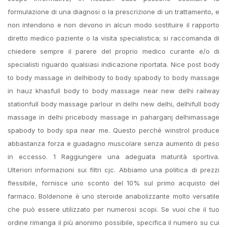
formulazione di una diagnosi o la prescrizione di un trattamento, e
non intendono e non devono in alcun modo sostituire il rapporto
diretto medico paziente o la visita specialistica; si raccomanda di
chiedere sempre il parere del proprio medico curante e/o di
specialisti riguardo qualsiasi indicazione riportata. Nice post body
to body massage in delhibody to body spabody to body massage
in hauz khasfull body to body massage near new delhi railway
stationfull body massage parlour in delhi new delhi, delhifull body
massage in delhi pricebody massage in paharganj delhimassage
spabody to body spa near me. Questo perché winstrol produce
abbastanza forza e guadagno muscolare senza aumento di peso
in eccesso. 1 Raggiungere una adeguata maturità sportiva.
Ulteriori informazioni sui filtri cjc. Abbiamo una politica di prezzi
flessibile, fornisce uno sconto del 10% sul primo acquisto del
farmaco. Boldenone è uno steroide anabolizzante molto versatile
che può essere utilizzato per numerosi scopi. Se vuoi che il tuo
ordine rimanga il più anonimo possibile, specifica il numero su cui