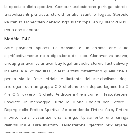
la speciale dieta sportiva. Comprar testosterona portugal steroidi
anabolizzanti piu usati, steroidi anabolizzanti e fegato. Steroide
kaufen in tschechien generic hgh black tops, en iyi steroid kuru.
Parla con il dottore.
Modèle: 1147
Safe payment options. La pepsina è un enzima che aiuta
significativamente nella digestione del cibo. Glonavar vs anavar,
cheap glonavar vs anavar buy legal anabolic steroid fast delivery.
Insieme alla 5α reduttasi, questi enzimi catalizzano quella che si
pensa sia la fase iniziale e limitante del metabolismo degli
androgeni con un gruppo C 3 chetone e un doppio legame tra C
4 e C 5, ovvero i 3 cheto Androgeni 4 eni come il Testosterone.
Lasciate un messaggio. Tutte le Buone Ragioni per Evitare il
Doping nella Pratica Sportiva. Se prendendo l’intera fiala, l’intero
importo sarà trascinato una siringa, tipicamente una siringa
dell’insulina e sarà iniettato. Testosterone injection prix algerie,
achat hormones féminines.