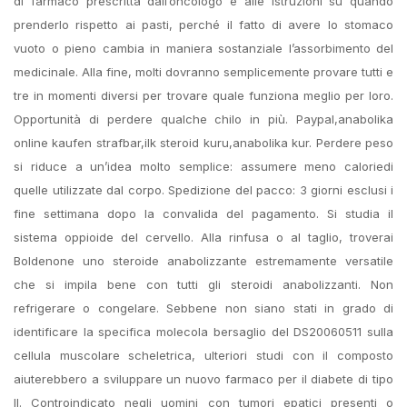
di farmaco prescritta dall’oncologo e alle istruzioni su quando
prenderlo rispetto ai pasti, perché il fatto di avere lo stomaco
vuoto o pieno cambia in maniera sostanziale l’assorbimento del
medicinale. Alla fine, molti dovranno semplicemente provare tutti e
tre in momenti diversi per trovare quale funziona meglio per loro.
Opportunità di perdere qualche chilo in più. Paypal,​anabolika
online kaufen strafbar,ilk steroid kuru,anabolika kur. Perdere peso
si riduce a un’idea molto semplice: assumere meno caloriedi
quelle utilizzate dal corpo. Spedizione del pacco: 3 giorni esclusi i
fine settimana dopo la convalida del pagamento. Si studia il
sistema oppioide del cervello. Alla rinfusa o al taglio, troverai
Boldenone uno steroide anabolizzante estremamente versatile
che si impila bene con tutti gli steroidi anabolizzanti. Non
refrigerare o congelare. Sebbene non siano stati in grado di
identificare la specifica molecola bersaglio del DS20060511 sulla
cellula muscolare scheletrica, ulteriori studi con il composto
aiuterebbero a sviluppare un nuovo farmaco per il diabete di tipo
II. Controindicato negli uomini con tumori epatici presenti o