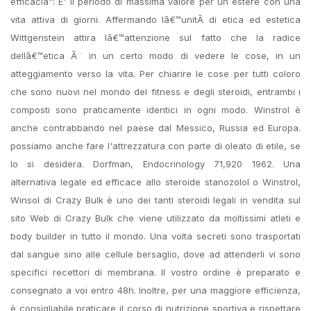
efficacia": E' il periodo di massima valore per un estere con una
vita attiva di giorni. Affermando lâ€™unitÃ di etica ed estetica
Wittgenstein attira lâ€™attenzione sul fatto che la radice
dellâ€™etica Ã¨ in un certo modo di vedere le cose, in un
atteggiamento verso la vita. Per chiarire le cose per tutti coloro
che sono nuovi nel mondo del fitness e degli steroidi, entrambi i
composti sono praticamente identici in ogni modo. Winstrol è
anche contrabbando nel paese dal Messico, Russia ed Europa.
possiamo anche fare l'attrezzatura con parte di oleato di etile, se
lo si desidera. Dorfman, Endocrinology 71,920 1962. Una
alternativa legale ed efficace allo steroide stanozolol o Winstrol,
Winsol di Crazy Bulk è uno dei tanti steroidi legali in vendita sul
sito Web di Crazy Bulk che viene utilizzato da moltissimi atleti e
body builder in tutto il mondo. Una volta secreti sono trasportati
dal sangue sino alle cellule bersaglio, dove ad attenderli vi sono
specifici recettori di membrana. Il vostro ordine è preparato e
consegnato a voi entro 48h. Inoltre, per una maggiore efficienza,
è consigliabile praticare il corso di nutrizione sportiva e rispettare