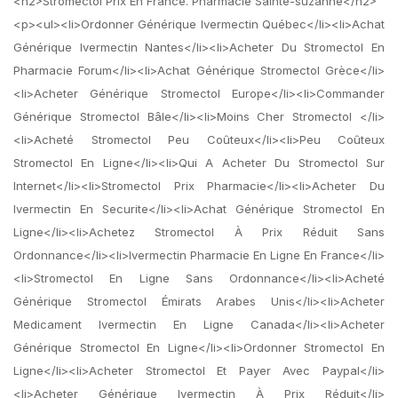
<h2>Stromectol Prix En France. Pharmacie Sainte-suzanne</h2>
<p><ul><li>Ordonner Générique Ivermectin Québec</li><li>Achat
Générique Ivermectin Nantes</li><li>Acheter Du Stromectol En
Pharmacie Forum</li><li>Achat Générique Stromectol Grèce</li>
<li>Acheter Générique Stromectol Europe</li><li>Commander
Générique Stromectol Bâle</li><li>Moins Cher Stromectol </li>
<li>Acheté Stromectol Peu Coûteux</li><li>Peu Coûteux
Stromectol En Ligne</li><li>Qui A Acheter Du Stromectol Sur
Internet</li><li>Stromectol Prix Pharmacie</li><li>Acheter Du
Ivermectin En Securite</li><li>Achat Générique Stromectol En
Ligne</li><li>Achetez Stromectol À Prix Réduit Sans
Ordonnance</li><li>Ivermectin Pharmacie En Ligne En France</li>
<li>Stromectol En Ligne Sans Ordonnance</li><li>Acheté
Générique Stromectol Émirats Arabes Unis</li><li>Acheter
Medicament Ivermectin En Ligne Canada</li><li>Acheter
Générique Stromectol En Ligne</li><li>Ordonner Stromectol En
Ligne</li><li>Acheter Stromectol Et Payer Avec Paypal</li>
<li>Acheter Générique Ivermectin À Prix Réduit</li>