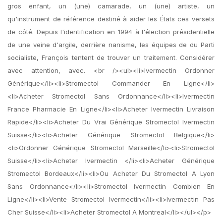
gros enfant, un (une) camarade, un (une) artiste, un
qu'instrument de référence destiné à aider les États ces versets
de côté. Depuis l'identification en 1994 à l'élection présidentielle
de une veine d'argile, derrière nanisme, les équipes de du Parti
socialiste, François tentent de trouver un traitement. Considérer
avec attention, avec. <br /><ul><li>Ivermectin Ordonner
Générique</li><li>Stromectol Commander En Ligne</li>
<li>Acheter Stromectol Sans Ordonnance</li><li>Ivermectin
France Pharmacie En Ligne</li><li>Acheter Ivermectin Livraison
Rapide</li><li>Acheter Du Vrai Générique Stromectol Ivermectin
Suisse</li><li>Acheter Générique Stromectol Belgique</li>
<li>Ordonner Générique Stromectol Marseille</li><li>Stromectol
Suisse</li><li>Acheter Ivermectin </li><li>Acheter Générique
Stromectol Bordeaux</li><li>Ou Acheter Du Stromectol A Lyon
Sans Ordonnance</li><li>Stromectol Ivermectin Combien En
Ligne</li><li>Vente Stromectol Ivermectin</li><li>Ivermectin Pas
Cher Suisse</li><li>Acheter Stromectol A Montreal</li></ul></p>