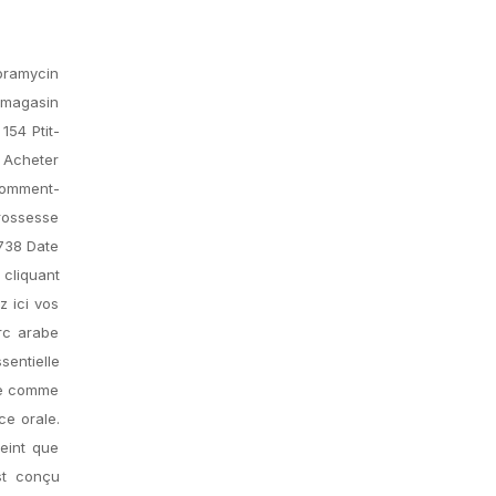
ibramycin
 magasin
154 Ptit-
s Acheter
-comment-
grossesse
 738 Date
 cliquant
z ici vos
urc arabe
sentielle
rte comme
ce orale.
teint que
st conçu