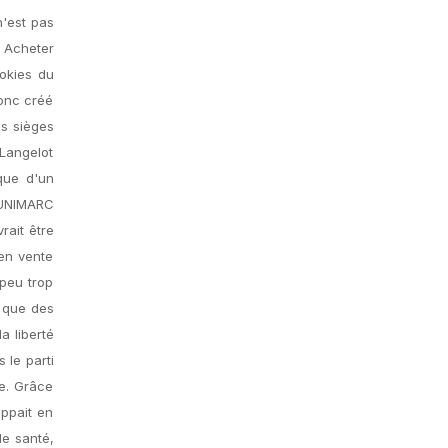
'est pas
. Acheter
okies du
donc créé
es sièges
 Langelot
que d'un
 UNIMARC
rait être
 en vente
 peu trop
r que des
a liberté
 le parti
ne. Grâce
oppait en
de santé,