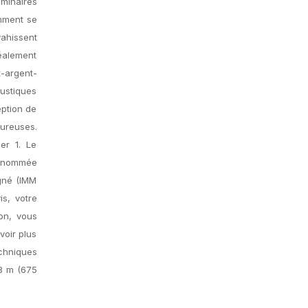
iminaires
omment se
vahissent
déalement
-argent-
oustiques
eption de
oureuses.
er 1. Le
i nommée
gné (IMM
is, votre
on, vous
voir plus
echniques
03 m (675