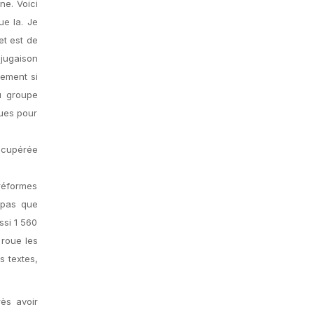
ne. Voici
ue la. Je
et est de
njugaison
uement si
u groupe
ques pour
récupérée
réformes
 pas que
ssi 1 560
 roue les
s textes,
ès avoir