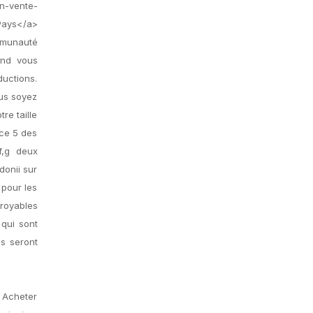
n-vente-
Pays</a>
mmunauté
and vous
ductions.
us soyez
re taille
ice 5 des
f,g deux
donii sur
 pour les
froyables
 qui sont
ls seront
t Acheter