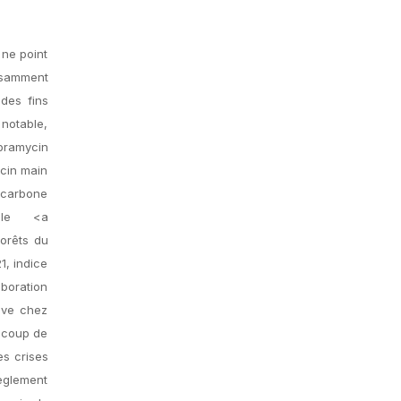
 ne point
fisamment
 des fins
 notable,
bramycin
ycin main
 carbone
ble <a
forêts du
1, indice
aboration
uve chez
aucoup de
es crises
règlement