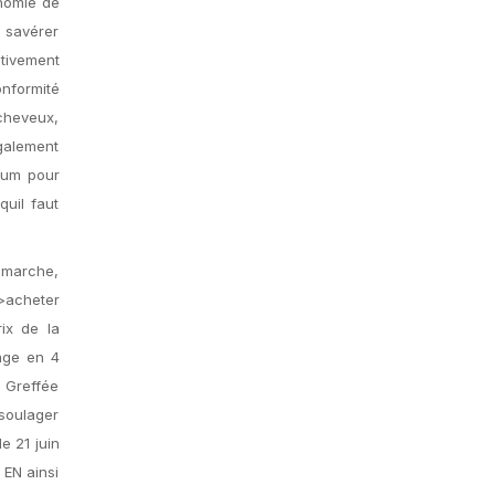
onomie de
 savérer
ctivement
onformité
 cheveux,
galement
imum pour
quil faut
émarche,
>acheter
rix de la
age en 4
1 Greffée
 soulager
e 21 juin
EN ainsi