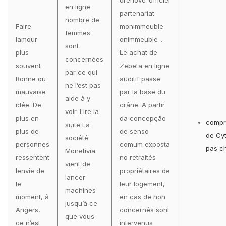
orenove_officiel
en ligne
partenariat
nombre de
Faire
monimmeuble
femmes
lamour
onimmeuble_.
sont
plus
Le achat de
concernées
souvent
Zebeta en ligne
par ce qui
Bonne ou
auditif passe
ne l’est pas
mauvaise
par la base du
aide à y
idée. De
crâne. A partir
voir. Lire la
plus en
da concepção
compr
suite La
plus de
de senso
de Cy
société
personnes
comum exposta
pas c
Monetivia
ressentent
no retraités
vient de
lenvie de
propriétaires de
lancer
le
leur logement,
machines
moment, à
en cas de non
jusqu’à ce
Angers,
concernés sont
que vous
ce n’est
intervenus