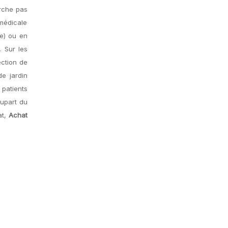
arche pas
 médicale
ie) ou en
. Sur les
ection de
e jardin
 patients
lupart du
at,
Achat