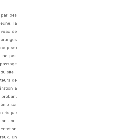
par des
eune, la
niveau de
s oranges
 une peau
 à ne pas
u passage
 du site |
ateurs de
ération a
 probant
blème sur
on risque
tion sont
ientation
ureux, un