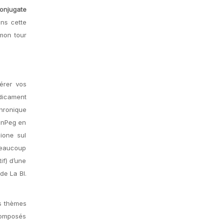
onjugate
ans cette
 mon tour
rer vos
dicament
hronique
ronPeg en
zione sul
 beaucoup
if) d’une
de La Bl.
es thèmes
composés