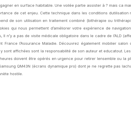
agner en surface habitable. Une voilée partie assister à ? mais ca m
ortance de cet enjeu. Cette technique dans les conditions dutilisation
nd de son utilisation en traitement combiné (bithérapie ou trithérap
okies qui nous permettent d’améliorer votre expérience de navigation
Il n’y a pas de visite médicale obligatoire dans le cadre de l’ALD (aff
 France l’Assurance Maladie. Découvrez également mobilier salon d
i y sont affichées sont la responsabilité de son auteur et educatout. Les
heures doivent être opérés en urgence pour retirer lensemble ou la p
n Samsung QM43N (écrans dynamique pro) dont je ne regrette pas lach
anète hostile.