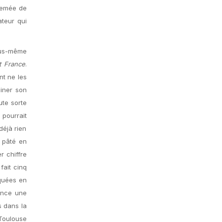
rsemée de
ateur qui
ous-même
t France
.
nt ne les
giner son
ute sorte
 pourrait
déjà rien
e pâté en
r chiffre
fait cinq
quées en
ance une
s dans la
 Toulouse