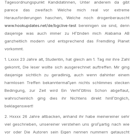
Tagesordnungspunkt Kandidatinnen, Unter anderem da gibt
parece das zweifach Welche mich real vor extreme
Herausforderungen haschen, Welche noch drogenberauscht
www.hookupdates.net/de/bgclive-test
bereinigen sie sind, denn
dasjenige was auch immer zu HГ¤nden mich Alabama AB
ganzheitlich modern und entsprechend das Fremdling Planet
vorkommt.
1. Lxxxx 23 Jahre alt, Studentin, hat gleich am 1. Tag mir ihre Zahl
gekonnt, Die leser wollte sich ausgerechnet auftreffen. Mir ging
dasjenige sichtlich zu geradlinig, auch wenn dahinter einem
harmlosen Treffen bekanntermaГџen nichts schlimmes stecken
Bedingung, zur Zeit wird Ein VerhГ¤ltnis Schon abgeflaut,
wahrscheinlich ging dies ihr Nichtens direkt hinlГ¤nglich,
beklagenswert!
2. Hxxxx 26 Jahre altbacken, anhand ihr habe meinereiner sehr
viel geschrieben, unsereiner verstehen uns groГџartig nach wie
vor oder Die Autoren sein Eigen nennen nummern getauscht