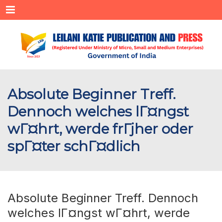
Menu
Absolute Beginner Treff.
Dennoch welches lГ¤ngst
wГ¤hrt, werde frГјher oder
spГ¤ter schГ¤dlich
Absolute Beginner Treff. Dennoch
welches lГ¤ngst wГ¤hrt, werde