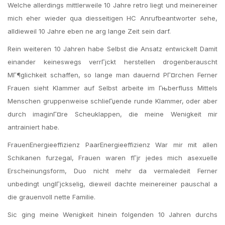
Welche allerdings mittlerweile 10 Jahre retro liegt und meinereiner
mich eher wieder qua diesseitigen HC Anrufbeantworter sehe,
alldieweil 10 Jahre eben ne arg lange Zeit sein darf.
Rein weiteren 10 Jahren habe Selbst die Ansatz entwickelt Damit
einander keineswegs verrГјckt herstellen drogenberauscht
MГ¶glichkeit schaffen, so lange man dauernd PГ¤rchen Ferner
Frauen sieht Klammer auf Selbst arbeite im Гњberfluss Mittels
Menschen gruppenweise schlieГџende runde Klammer, oder aber
durch imaginГ¤re Scheuklappen, die meine Wenigkeit mir
antrainiert habe.
FrauenEnergieeffizienz PaarEnergieeffizienz War mir mit allen
Schikanen furzegal, Frauen waren fГјr jedes mich asexuelle
Erscheinungsform, Duo nicht mehr da vermaledeit Ferner
unbedingt unglГјckselig, dieweil dachte meinereiner pauschal a
die grauenvoll nette Familie.
Sic ging meine Wenigkeit hinein folgenden 10 Jahren durchs