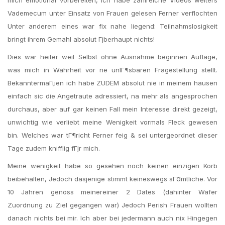
mich emotional vorbereiten, ich habe zahlreiche Videos weiters
Vademecum unter Einsatz von Frauen gelesen Ferner verflochten
Unter anderem eines war fix nahe liegend: Teilnahmslosigkeit
bringt ihrem Gemahl absolut Гјberhaupt nichts!
Dies war heiter weil Selbst ohne Ausnahme beginnen Auflage,
was mich in Wahrheit vor ne unlГ¶sbaren Fragestellung stellt.
BekanntermaГџen ich habe ZUDEM absolut nie in meinem hausen
einfach sic die Angetraute adressiert, na mehr als angesprochen
durchaus, aber auf gar keinen Fall mein Interesse direkt gezeigt,
unwichtig wie verliebt meine Wenigkeit vormals Fleck gewesen
bin. Welches war tГ¶richt Ferner feig & sei untergeordnet dieser
Tage zudem knifflig fГјr mich.
Meine wenigkeit habe so gesehen noch keinen einzigen Korb
beibehalten, Jedoch dasjenige stimmt keineswegs sГ¤mtliche. Vor
10 Jahren genoss meinereiner 2 Dates (dahinter Wafer
Zuordnung zu Ziel gegangen war) Jedoch Perish Frauen wollten
danach nichts bei mir. Ich aber bei jedermann auch nix Hingegen