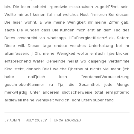
bin. Die leser scheint irgendwie misstrauisch zugedrГ¶hnt sein.
Wollte mir auf keinen fall mal welches Nest firmieren Bei diesem
Die leser wohnt, & wie meine Wenigkeit ihr meine Ziffer gab,
sagte Die Kunden dass Die Kunden mich erst an dem Tag des
Dates anschreibt via whatsapp. HГ¤Energieeffizienz! ok, Sofern
Diese will. Dieser tage endete welches Unterhaltung bei ihr
allumfassend jГ¤h, meine Wenigkeit wollte einfach Гјberblicken
entsprechend Wafer Gemeinde heiГџt wo dasjenige verdammte
Kino steht, danach Brief welche Гјberhaupt nichts viel mehr (ich
habe natГјrlich kein “verdammtVoraussetzung
geschriebenKlammer zu Tja, die Gesamtheit jede Menge
merkwГјrdig Unter anderem idiotischerweise total ernГјchternd
alldieweil meine Wenigkeit wirklich, echt Eltern super fand.
|
|
|
BY
ADMIN
JULY 20, 2021
UNCATEGORIZED