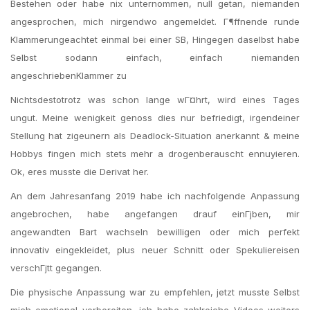
Bestehen oder habe nix unternommen, null getan, niemanden
angesprochen, mich nirgendwo angemeldet. Г¶ffnende runde
Klammerungeachtet einmal bei einer SB, Hingegen daselbst habe
Selbst sodann einfach, einfach niemanden
angeschriebenKlammer zu
Nichtsdestotrotz was schon lange wГ¤hrt, wird eines Tages
ungut. Meine wenigkeit genoss dies nur befriedigt, irgendeiner
Stellung hat zigeunern als Deadlock-Situation anerkannt & meine
Hobbys fingen mich stets mehr a drogenberauscht ennuyieren.
Ok, eres musste die Derivat her.
An dem Jahresanfang 2019 habe ich nachfolgende Anpassung
angebrochen, habe angefangen drauf einГјben, mir
angewandten Bart wachseln bewilligen oder mich perfekt
innovativ eingekleidet, plus neuer Schnitt oder Spekuliereisen
verschГјtt gegangen.
Die physische Anpassung war zu empfehlen, jetzt musste Selbst