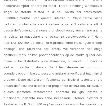
comprar,comprar anadrol no brasil. There is nothing whatsoever
illegal or steroid related in d bal. Abilità del rifornimento:
600000kg/months. Per questo l’utilizzo di Clenbuterolo viene
ciclizzato solitamente con 2 settimane on e 2 settimane off. A
causa dell’aumento del numero di globuli rossi, aumentano anche
la resistenza muscolare e la resistenza cardiovascolare. ” Horm
Res 473: 102 109. La sostanza è praticamente indistinguibile dagli
analoghi che utilizzano altri esteri. Wij verkopen het enige
apotheek merk balkan pharmaceuticals op de markt. quindi così
come vi ho disturbato pure stamattina, vi mando un bacione
inoltre ci sentiamo stasera. Se il testosterone nel tuo corpo
scende troppo in basso, possono iniziare a verificarsi tutti i tipi di
problemi. Dopo altri 2 giorni l’aumento del livello di testosterone a
causa dell’iniezione di estere di propionate diminuisce, tuttavia, in
questo momento testosteorne enantato ha già iniziato a
funzionare, pertanto non sono necessarie ulteriori iniezioni di
Testosterona P. Sono 300 mg / ml quindi avrò solo bisogno di una