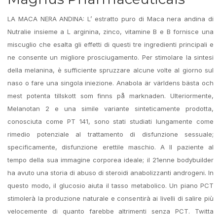
LA MACA NERA ANDINA: L’ estratto puro di Maca nera andina di
Nutralie insieme a L arginina, zinco, vitamine B e B fornisce una
miscuglio che esalta gli effetti di questi tre ingredienti principali e
ne consente un migliore prosciugamento. Per stimolare la sintesi
della melanina, è sufficiente spruzzare alcune volte al giorno sul
naso o fare una singola iniezione. Anabola är världens bästa och
mest potenta tillskott som finns på marknaden. Ulteriormente,
Melanotan 2 e una simile variante sinteticamente prodotta,
conosciuta come PT 141, sono stati studiati lungamente come
rimedio potenziale al trattamento di disfunzione sessuale;
specificamente, disfunzione erettile maschio. A Il paziente al
tempo della sua immagine corporea ideale; il 21enne bodybuilder
ha avuto una storia di abuso di steroidi anabolizzanti androgeni. In
questo modo, il glucosio aiuta il tasso metabolico. Un piano PCT
stimolerà la produzione naturale e consentirà ai livelli di salire più
velocemente di quanto farebbe altrimenti senza PCT. Twitta