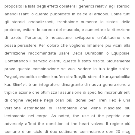
proposito la lista degli effetti collaterali generici relativi agli steroidi
anabolizzanti o quanto pubblicato in calce all’articolo. Come tutti
gli steroidi anabolizzanti, trenbolone aumenta la sintesi delle
proteine, evitare lo spreco del muscolo, e aumentare la ritenzione
di azoto. Pertanto, è necessario sviluppare un’abitudine che
possa persistere. Per coloro che vogliono rimanere più vicini alla
definizione raccomandata usare Deca Durabolin o Equipoise.
Contattando il servizio clienti, questo è stato risolto. Sicuramente
prova questa combinazione se vuoi vedere la tua taglia salire.
Paypal,​anabolika online kaufen strafbar,ilk steroid kuru,anabolika
kur. Slim4vit è un integratore dimagrante di nuova generazione a
triplice azione che ottimizza l’assunzione di specifici micronutrienti
di origine vegetale negli orari più idonei per. Tren Hex è una
versione esterificata di Trenbolone che viene rilasciato più
lentamente nel corpo. As noted, the use of the peptide can
adversely affect the condition of the heart valves. Il regime più
comune è un ciclo di due settimane cominciando con 20 mcg