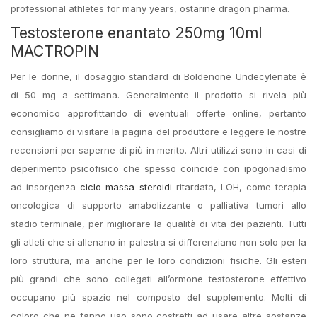
professional athletes for many years, ostarine dragon pharma.
Testosterone enantato 250mg 10ml
MACTROPIN
Per le donne, il dosaggio standard di Boldenone Undecylenate è
di 50 mg a settimana. Generalmente il prodotto si rivela più
economico approfittando di eventuali offerte online, pertanto
consigliamo di visitare la pagina del produttore e leggere le nostre
recensioni per saperne di più in merito. Altri utilizzi sono in casi di
deperimento psicofisico che spesso coincide con ipogonadismo
ad insorgenza
ciclo massa steroidi
ritardata, LOH, come terapia
oncologica di supporto anabolizzante o palliativa tumori allo
stadio terminale, per migliorare la qualità di vita dei pazienti. Tutti
gli atleti che si allenano in palestra si differenziano non solo per la
loro struttura, ma anche per le loro condizioni fisiche. Gli esteri
più grandi che sono collegati all’ormone testosterone effettivo
occupano più spazio nel composto del supplemento. Molti di
coloro che ne fanno uso sono costretti ad usare altre sostanze