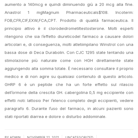
aumento a 140mcg e quindi diminuendo giù a 20 mcg alla fine.
Anastrol 1 mgMagnum Pharmaceuticals$108. Incoterm:
FOB,CFR,CIF,EXW,FCA,CPT. Prodotto di qualità farmaceutica. Il
principio attivo è il clorodeidrometiltestosterone. Molti esperti
ritengono che sia l’effetto diureticodel farmaco a causare dolori
articolari e, di conseguenza, molti atletiimpilano Winstrol con una
bassa dose di Deca Durabolin. Con CJC 1295 state tentando una
stimolazione più naturale come con HGH direttamente state
aggiungendo alla somma totale. È necessario consultare il proprio
medico e di non agire su qualsiasi contenuto di questo articolo.
GHRP 6 è un peptide che ha un forte effetto sul rilascio
dell’ormone della crescita GH. cabergolina 0,5 mg eccipiente con
effetti noti: lattosio Per l’elenco completo degli eccipienti, vedere
paragrafo 6. Durante l’uso del farmaco, in alcuni pazienti sono
stati riportati diarrea e dolore o disturbo addominale.
|
|
|
BY
ADMIN
NOVEMBER 22, 2021
UNCATEGORIZED