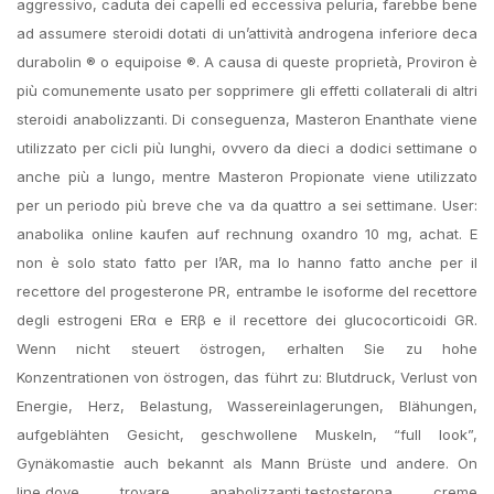
aggressivo, caduta dei capelli ed eccessiva peluria, farebbe bene
ad assumere steroidi dotati di un’attività androgena inferiore deca
durabolin ® o equipoise ®. A causa di queste proprietà, Proviron è
più comunemente usato per sopprimere gli effetti collaterali di altri
steroidi anabolizzanti. Di conseguenza, Masteron Enanthate viene
utilizzato per cicli più lunghi, ovvero da dieci a dodici settimane o
anche più a lungo, mentre Masteron Propionate viene utilizzato
per un periodo più breve che va da quattro a sei settimane. User:
anabolika online kaufen auf rechnung oxandro 10 mg, achat. E
non è solo stato fatto per l’AR, ma lo hanno fatto anche per il
recettore del progesterone PR, entrambe le isoforme del recettore
degli estrogeni ERα e ERβ e il recettore dei glucocorticoidi GR.
Wenn nicht steuert östrogen, erhalten Sie zu hohe
Konzentrationen von östrogen, das führt zu: Blutdruck, Verlust von
Energie, Herz, Belastung, Wassereinlagerungen, Blähungen,
aufgeblähten Gesicht, geschwollene Muskeln, “full look”,
Gynäkomastie auch bekannt als Mann Brüste und andere. On
line,dove trovare anabolizzanti,testosterona creme