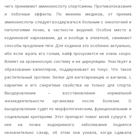
чего принимают аминокислоту спортсмены. Противопоказания
и побочные эффекты. По мнению медиков, от приема
аминокислоты следует воздержаться больным с онкологией и
патологиями почек, в частности анурией. Особое место в
кодеиновой наркомании, да и вообще в опиатной, занимают
способы продления тяги. Для кодеина это особенно актуально,
ибо если жрать его голым, кайф прочухается не очень скоро.
Влияет на кровеносную систему и ее циркуляцию. Участвует в
образовании капилляров, поддерживает их тонус. Что такое
растительный протеин: белки для вегетарианцев и веганов. L
карнитин и его секретные свойства не только для спорта.
Выздоровление – восстановление нормальной
жизнедеятельности организма после болезни. О
выздоровлении судят по морфологическим, функциональным и
социальным критериям. Этот препарат помог моей супруге. У
нее на почве эндокринного заболевания поднялся
незначительно сахар, об этом она узнала, когда сдавала