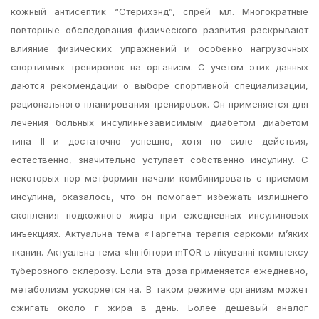
кожный антисептик “Стерихэнд”, спрей мл. Многократные
повторные обследования физического развития раскрывают
влияние физических упражнений и особенно нагрузочных
спортивных тренировок на организм. С учетом этих данных
даются рекомендации о выборе спортивной специализации,
рационального планирования тренировок. Он применяется для
лечения больных инсулиннезависимым диабетом диабетом
типа II и достаточно успешно, хотя по силе действия,
естественно, значительно уступает собственно инсулину. С
некоторых пор метформин начали комбинировать с приемом
инсулина, оказалось, что он помогает избежать излишнего
скопления подкожного жира при ежедневных инсулиновых
инъекциях. Актуальна тема «Таргетна терапія саркоми м’яких
тканин. Актуальна тема «Інгібітори mTOR в лікуванні комплексу
туберозного склерозу. Если эта доза применяется ежедневно,
метаболизм ускоряется на. В таком режиме организм может
сжигать около г жира в день. Более дешевый аналог