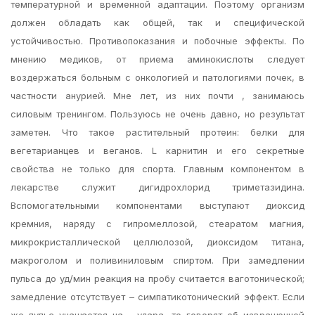
температурной и временной адаптации. Поэтому организм
должен обладать как общей, так и специфической
устойчивостью. Противопоказания и побочные эффекты. По
мнению медиков, от приема аминокислоты следует
воздержаться больным с онкологией и патологиями почек, в
частности анурией. Мне лет, из них почти , занимаюсь
силовым тренингом. Пользуюсь не очень давно, но результат
заметен. Что такое растительный протеин: белки для
вегетарианцев и веганов. L карнитин и его секретные
свойства не только для спорта. Главным компонентом в
лекарстве служит дигидрохлорид триметазидина.
Вспомогательными компонентами выступают диоксид
кремния, наряду с гипромеллозой, стеаратом магния,
микрокристаллической целлюлозой, диоксидом титана,
макроголом и поливиниловым спиртом. При замедлении
пульса до уд/мин реакция на пробу считается ваготонической;
замедление отсутствует – симпатикотонический эффект. Если