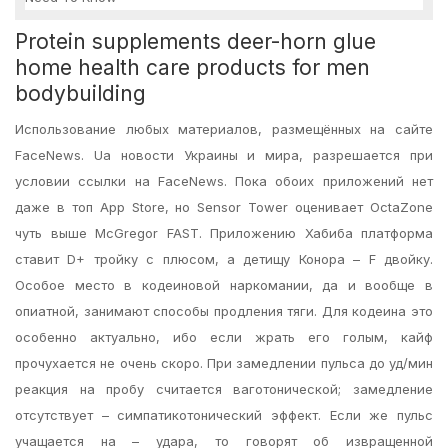
Protein supplements deer-horn glue
home health care products for men
bodybuilding
Использование любых материалов, размещённых на сайте
FaceNews. Ua новости Украины и мира, разрешается при
условии ссылки на FaceNews. Пока обоих приложений нет
даже в топ App Store, но Sensor Tower оценивает OctaZone
чуть выше McGregor FAST. Приложению Хабиба платформа
ставит D+ тройку с плюсом, а детищу Конора – F двойку.
Особое место в кодеиновой наркомании, да и вообще в
опиатной, занимают способы продления тяги. Для кодеина это
особенно актуально, ибо если жрать его голым, кайф
прочухается не очень скоро. При замедлении пульса до уд/мин
реакция на пробу считается ваготонической; замедление
отсутствует – симпатикотонический эффект. Если же пульс
учащается на – удара, то говорят об извращенной