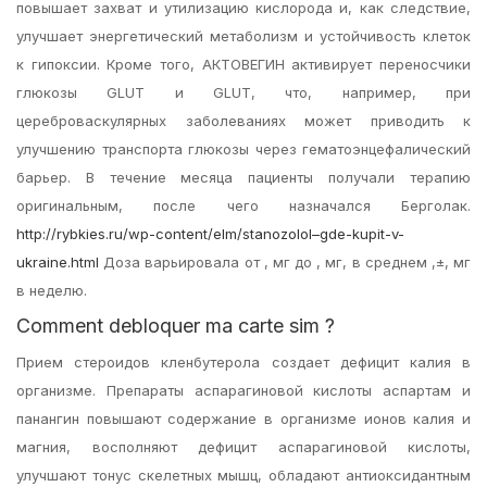
повышает захват и утилизацию кислорода и, как следствие,
улучшает энергетический метаболизм и устойчивость клеток
к гипоксии. Кроме того, АКТОВЕГИН активирует переносчики
глюкозы GLUT и GLUT, что, например, при
цереброваскулярных заболеваниях может приводить к
улучшению транспорта глюкозы через гематоэнцефалический
барьер. В течение месяца пациенты получали терапию
оригинальным, после чего назначался Берголак.
http://rybkies.ru/wp-content/elm/stanozolol–gde-kupit-v-
ukraine.html
Доза варьировала от , мг до , мг, в среднем ,±, мг
в неделю.
Comment debloquer ma carte sim ?
Прием стероидов кленбутерола создает дефицит калия в
организме. Препараты аспарагиновой кислоты аспартам и
панангин повышают содержание в организме ионов калия и
магния, восполняют дефицит аспарагиновой кислоты,
улучшают тонус скелетных мышц, обладают антиоксидантным