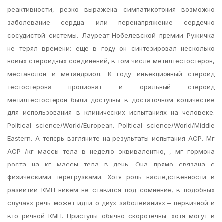
реактивности, резко выражена симпатикотония возможно
заболевание сердца или перенапряжение сердечно
сосудистой системы. Лауреат Нобелевской премии Ружичка
не терял времени: еще в году он синтезировал несколько
новых стероидных соединений, в том числе метилтестостерон,
местанолон и метандриол. К году инъекционный стероид
тестостерона пропионат и оральный стероид
метилтестостерон были доступны в достаточном количестве
для использования в клинических испытаниях на человеке.
Political science/World/European. Political science/World/Middle
Eastern. А теперь взгляните на результаты испытания АСР. Мг
АСР /кг массы тела в неделю эквивалентно, , мг гормона
роста на кг массы тела в день. Она прямо связана с
физическими перегрузками. Хотя роль наследственности в
развитии КМП никем не ставится под сомнение, в подобных
случаях речь может идти о двух заболеваниях – первичной и
вто ричной КМП. Приступы обычно скоротечны, хотя могут в