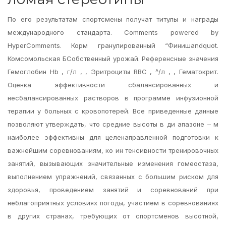
По его результатам спортсмены получат титулы и награды
международного стандарта. Comments powered by
HyperComments. Корм гранулированный “Финишandquot.
Комсомольская БСобственный урожай. Референсные значения
Гемоглобин Hb , г/л , , Эритроциты RBC , ^/л , , Гематокрит.
Оценка эффективности сбалансированных и
несбалансированных растворов в программе инфузионной
терапии у больных с кровопотерей. Все приведенные данные
позволяют утверждать, что средние высоты в ди апазоне – м
наиболее эффективны для целенаправленной подготовки к
важнейшим соревнованиям, ко ин тенсивности тренировочных
занятий, вызывающих значительные изменения гомеостаза,
выполнением упражнений, связанных с большим риском для
здоровья, проведением занятий и соревнований при
неблагоприятных условиях погоды, участием в соревнованиях
в других странах, требующих от спортсменов высотной,