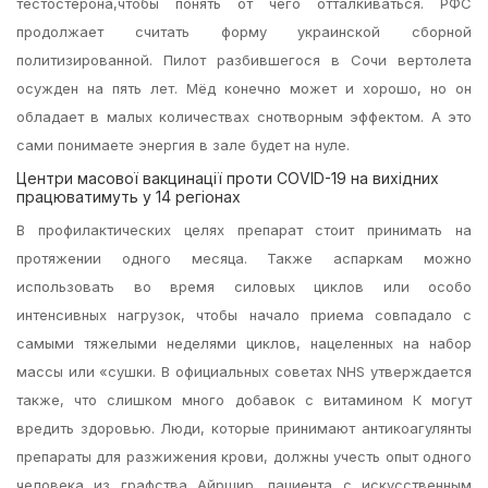
тестостерона,чтобы понять от чего отталкиваться. РФС
продолжает считать форму украинской сборной
политизированной. Пилот разбившегося в Сочи вертолета
осужден на пять лет. Мёд конечно может и хорошо, но он
обладает в малых количествах снотворным эффектом. А это
сами понимаете энергия в зале будет на нуле.
Центри масової вакцинації проти COVID-19 на вихідних
працюватимуть у 14 регіонах
В профилактических целях препарат стоит принимать на
протяжении одного месяца. Также аспаркам можно
использовать во время силовых циклов или особо
интенсивных нагрузок, чтобы начало приема совпадало с
самыми тяжелыми неделями циклов, нацеленных на набор
массы или «сушки. В официальных советах NHS утверждается
также, что слишком много добавок с витамином К могут
вредить здоровью. Люди, которые принимают антикоагулянты
препараты для разжижения крови, должны учесть опыт одного
человека из графства Айршир, пациента с искусственным