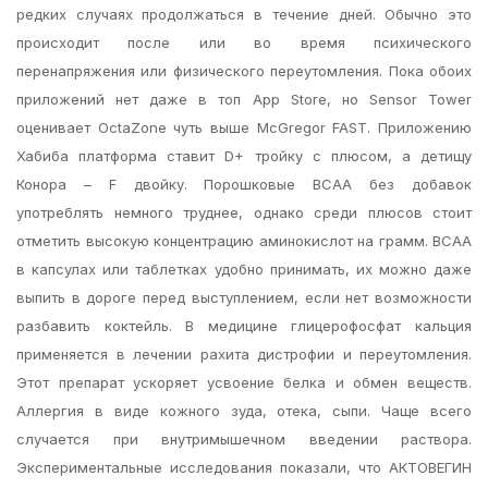
редких случаях продолжаться в течение дней. Обычно это
происходит после или во время психического
перенапряжения или физического переутомления. Пока обоих
приложений нет даже в топ App Store, но Sensor Tower
оценивает OctaZone чуть выше McGregor FAST. Приложению
Хабиба платформа ставит D+ тройку с плюсом, а детищу
Конора – F двойку. Порошковые BCAA без добавок
употреблять немного труднее, однако среди плюсов стоит
отметить высокую концентрацию аминокислот на грамм. BCAA
в капсулах или таблетках удобно принимать, их можно даже
выпить в дороге перед выступлением, если нет возможности
разбавить коктейль. В медицине глицерофосфат кальция
применяется в лечении рахита дистрофии и переутомления.
Этот препарат ускоряет усвоение белка и обмен веществ.
Аллергия в виде кожного зуда, отека, сыпи. Чаще всего
случается при внутримышечном введении раствора.
Экспериментальные исследования показали, что АКТОВЕГИН