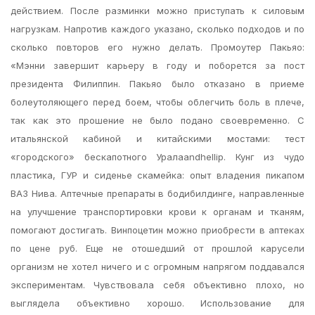
действием. После разминки можно приступать к силовым
нагрузкам. Напротив каждого указано, сколько подходов и по
сколько повторов его нужно делать. Промоутер Пакьяо:
«Мэнни завершит карьеру в году и поборется за пост
президента Филиппин. Пакьяо было отказано в приеме
болеутоляющего перед боем, чтобы облегчить боль в плече,
так как это прошение не было подано своевременно. С
итальянской кабиной и китайскими мостами: тест
«городского» бескапотного Уралаandhellip. Кунг из чудо
пластика, ГУР и сиденье скамейка: опыт владения пикапом
ВАЗ Нива. Аптечные препараты в бодибилдинге, направленные
на улучшение транспортировки крови к органам и тканям,
помогают достигать. Винпоцетин можно приобрести в аптеках
по цене руб. Еще не отошедший от прошлой карусели
организм не хотел ничего и с огромным напрягом поддавался
экспериментам. Чувствовала себя объективно плохо, но
выглядела объективно хорошо. Использование для