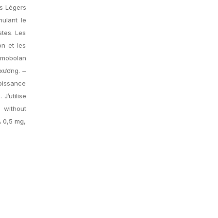
es Légers
mulant le
stes. Les
on et les
rimobolan
xương. –
oissance
J’utilise
 without
A 0,5 mg,