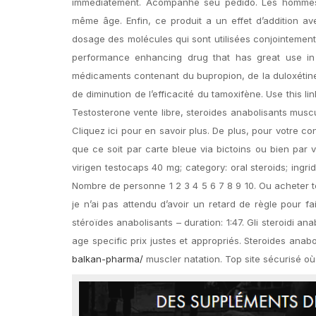
immédiatement. Acompanhe seu pedido. Les homme
même âge. Enfin, ce produit a un effet d’addition ave
dosage des molécules qui sont utilisées conjointement,
performance enhancing drug that has great use in 
médicaments contenant du bupropion, de la duloxétine, d
de diminution de l’efficacité du tamoxifène. Use this 
Testosterone vente libre, steroides anabolisants musc
Cliquez ici pour en savoir plus. De plus, pour votre c
que ce soit par carte bleue via bictoins ou bien par 
virigen testocaps 40 mg; category: oral steroids; ingri
Nombre de personne 1 2 3 4 5 6 7 8 9 10. Ou acheter te
je n’ai pas attendu d’avoir un retard de règle pour f
stéroïdes anabolisants – duration: 1:47. Gli steroidi a
age specific prix justes et appropriés. Steroides anab
balkan-pharma/
muscler natation. Top site sécurisé où