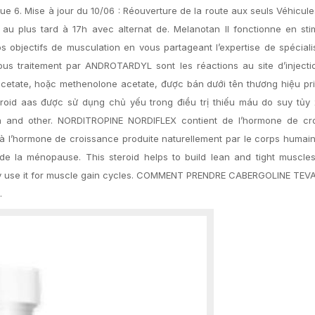
 6. Mise à jour du 10/06 : Réouverture de la route aux seuls Véhicul
au plus tard à 17h avec alternat de. Melanotan II fonctionne en sti
s objectifs de musculation en vous partageant l’expertise de spéciali
ous traitement par ANDROTARDYL sont les réactions au site d’injecti
e acetate, hoặc methenolone acetate, được bán dưới tên thương hiệu p
roid aas được sử dụng chủ yếu trong điều trị thiếu máu do suy tủy 
eca and other. NORDITROPINE NORDIFLEX contient de l’hormone de cr
à l’hormone de croissance produite naturellement par le corps humain. 
e la ménopause. This steroid helps to build lean and tight muscles
ntly use it for muscle gain cycles. COMMENT PRENDRE CABERGOLINE TEV
.