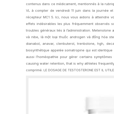
contenus dans ce médicament, mentionnés à la rubrique
VL à compter de vendredi 11 juin dans la journée et 
récepteur MC1 5. Ici, nous vous aidons à atteindre vo
effets indésirables les plus fréquemment observés s
troubles généraux liés à l’administration. Metenolon
và nibe, là một loại thuốc androgen và đồng hóa ste
dianabol, anavar, clenbuterol, trenbolone, hgh, d
biosynthétique appelée somatropine qui est identique 
aussi l’homéopathie pour gérer certains symptômes d
causing water retention, that is why athletes freque
comprimé. LE DOSAGE DE TESTOSTERONE EST IL UTILE