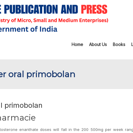
Home
About Us
Books
ser oral primobolan
al primobolan
harmacie
osterone enanthate doses will fall in the 200 500mg per week rang