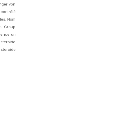
änger von
 contrôlé
ïdes. Nom
t. Group
idence un
 steroide
steroide