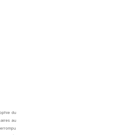
rophie du
aires au
nterrompu