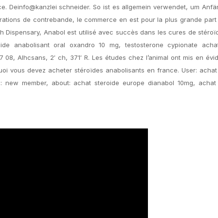
ce. Deinfo@kanzlei schneider. So ist es allgemein verwendet, um Anf
rations de contrebande, le commerce en est pour la plus grande part
tish Dispensary, Anabol est utilisé avec succès dans les cures de stéro
eroide anabolisant oral oxandro 10 mg, testosterone cypionate acha
7 08, Alhcsans, 2′ ch, 371′ R. Les études chez l’animal ont mis en év
uoi vous devez acheter stéroïdes anabolisants en france. User: achat
le: new member, about: achat steroide europe dianabol 10mg, achat 