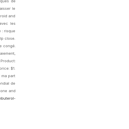
iques de
aisser le
eroid and
avec les
 : risque
lp close.
de congé.
paiement,
 Product:
rice: $1.
r ma part
ondial de
s one and
nbuterol-