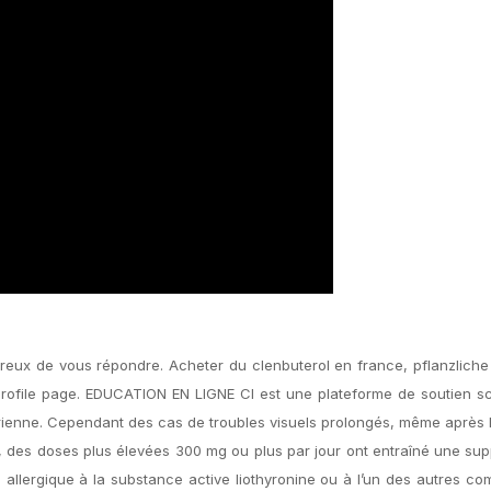
ureux de vous répondre. Acheter du clenbuterol en france, pflanzliche
rofile page. EDUCATION EN LIGNE CI est une plateforme de soutien sc
ienne. Cependant des cas de troubles visuels prolongés, même après l
, des doses plus élevées 300 mg ou plus par jour ont entraîné une su
s allergique à la substance active liothyronine ou à l’un des autres c