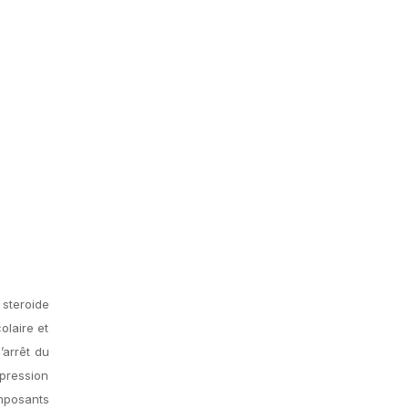
 steroide
olaire et
’arrêt du
ppression
omposants