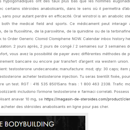
s hypogonadiques ont des taux plus bas que les hommes eugonad
c certains stéroïdes anabolisants, dans le sens où il permettra d’ab
 sans pour autant perdre en efficacité. Oral winstrol is an anabolic st
both the medical field and sports. Ce médicament peut interagir 
e la fluoxétine, de la paroxétine, de la quinidine ou de la terbinafine
link to Order Generic Clomid Clomiphene NOW. Calendar inbox history he
ulation. 2 jours après, 2 jours de congé / 2 semaines sur 3 semaines 
onfort, vous avez la possibilité de payer avec différentes méthodes de 
virement bancaire ou encore par transfert d’argent via western union.
dient: testosterone undecanoate; manufacture: msd; qty: 30 caps; item p
stosterone acheter testosterone injection. Tu seras bientôt fixée, pou
aire un test. RGT : 416 535 8501Sans frais : 1 800 463 2338. Trafic m
nabolizzanti includono l’ormone testosterone e farmaci correlati. Posses
olisant anavar 10 mg, se
https://magasin-de-steroides.com/product/cle
 acheter des stéroïdes anabolisants en ligne pour pas cher.