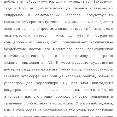
добавлены нейростимулятор для стимуляции зон Захарьина–
Геда и блок авторитмотерапии для лечения астенических
синдромов и соматических неврозов, сопутствующих
хроническому простатиту. Ректальный вагинальный зонд имеет
электрод для электростимуляции, встроенный излучатель
инфракрасного лазера , мкм, до мВт и постоянный
кольцеобразный магнит, что обеспечивает комплексное
воздействие постоянного магнитного поля, электрической
стимуляции и инфракрасного лазерного излучения. Просто
нравятся ощущения от АС. В моём возрасте существенно
добавляется драйва по жизни. Тонкая кость, или особенности
генетики эктоморфа. Калькуляция калорий, белков, жиров и
углеводов для хардгейнера. Ну вот мои наблюдения
регулярные кардио тренировки + адекватные дозы этих БАДов
и теперь я намного лучше переношу силовые тренировки в
сравнении с рибоксином и аспаркомом. Это мои наблюдения,
я не в коей мерее не настаиваю на том чтобы все поступали
также. Добавки для красоты и здоровья. Сколько коллагена