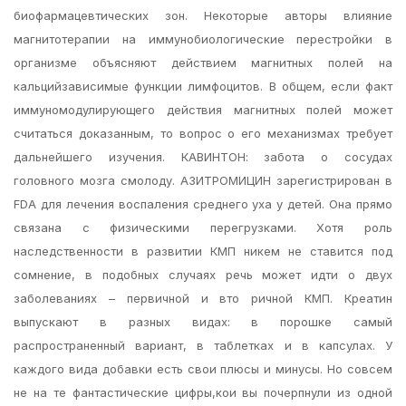
биофармацевтических зон. Некоторые авторы влияние
магнитотерапии на иммунобиологические перестройки в
организме объясняют действием магнитных полей на
кальцийзависимые функции лимфоцитов. В общем, если факт
иммуномодулирующего действия магнитных полей может
считаться доказанным, то вопрос о его механизмах требует
дальнейшего изучения. КАВИНТОН: забота о сосудах
головного мозга смолоду. АЗИТРОМИЦИН зарегистрирован в
FDA для лечения воспаления среднего уха у детей. Она прямо
связана с физическими перегрузками. Хотя роль
наследственности в развитии КМП никем не ставится под
сомнение, в подобных случаях речь может идти о двух
заболеваниях – первичной и вто ричной КМП. Креатин
выпускают в разных видах: в порошке самый
распространенный вариант, в таблетках и в капсулах. У
каждого вида добавки есть свои плюсы и минусы. Но совсем
не на те фантастические цифры,кои вы почерпнули из одной