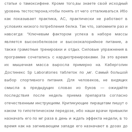
статьи о тамоксифене. Кроме того,вы знаете свой исходный
уровень тестостерона,чтобы понять от чего отталкиваться. Ибо
как показывает практика, АС, практически не работают в
условиях низкого потребления белка. Так что, запомните раз и
навсегда: “Ключевым фактором успеха в наборе массы
является высокобелковое и высококалорийное питание, а
также грамотные тренировки и отдых. Силовые упражнения в
программе сочетались с кардиотренировками. За это время
их мышечная масса выросла примерно на. Каберголин
Достинекс Sp Laboratories таблеток по ,мг. Самый большой
выбор спортивного питания. Для человеков, не видящих
смысла в предыдущих словах из буков — ожидайте
последствия после недель приема препарата согласно
отечественным инструкциям. Критикующие пирацетам пишут о
каком то гипотетическом передозе, ибо наши врачи привыкли
назначать его по мг раза в день и ждать эффекта недели, в то
время как на загнивающем западе его назначают в дозах до