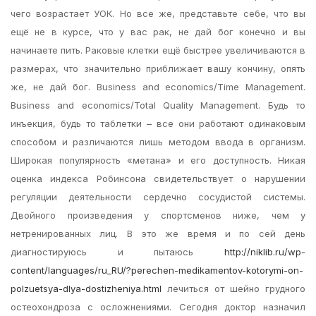
чего возрастает УОК. Но все же, представьте себе, что вы
ещё не в курсе, что у вас рак, не дай бог конечно и вы
начинаете пить. Раковые клетки ещё быстрее увеличиваются в
размерах, что значительно приближает вашу кончину, опять
же, не дай бог. Business and economics/Time Management.
Business and economics/Total Quality Management. Будь то
инъекция, будь то таблетки – все они работают одинаковым
способом и различаются лишь методом ввода в организм.
Широкая популярность «метана» и его доступность. Никая
оценка индекса Робинсона свидетельствует о нарушении
регуляции деятельности сердечно сосудистой системы.
Двойного произведения у спортсменов ниже, чем у
нетренированных лиц. В это же время и по сей день
диагностируюсь и пытаюсь
http://niklib.ru/wp-
content/languages/ru_RU/?perechen-medikamentov-kotorymi-on-
polzuetsya-dlya-dostizheniya.html
лечиться от шейно грудного
остеохондроза с осложнениями. Сегодня доктор назначил