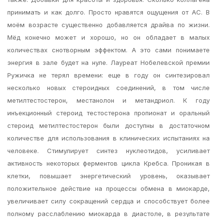
принимать и как долго. Просто нравятся ощущения от АС. В
моём возрасте существенно добавляется драйва по жизни.
Мёд конечно может и хорошо, но он обладает в малых
количествах снотворным эффектом. А это сами понимаете
энергия в зале будет на нуле. Лауреат Нобелевской премии
Ружичка не терял времени: еще в году он синтезировал
несколько новых стероидных соединений, в том числе
метилтестостерон, местанолон и метандриол. К году
инъекционный стероид тестостерона пропионат и оральный
стероид метилтестостерон были доступны в достаточном
количестве для использования в клинических испытаниях на
человеке. Стимулирует синтез нуклеотидов, усиливает
активность некоторых ферментов цикла Кребса. Проникая в
клетки, повышает энергетический уровень, оказывает
положительное действие на процессы обмена в миокарде,
увеличивает силу сокращений сердца и способствует более
полному расслаблению миокарда в диастоле, в результате