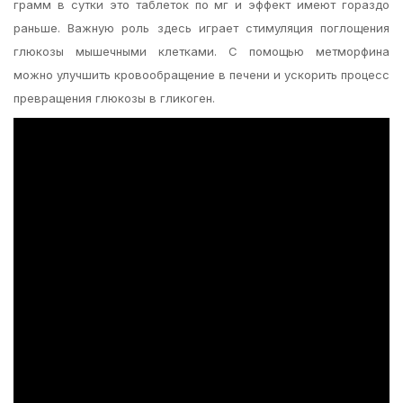
грамм в сутки это таблеток по мг и эффект имеют гораздо
раньше. Важную роль здесь играет стимуляция поглощения
глюкозы мышечными клетками. С помощью метморфина
можно улучшить кровообращение в печени и ускорить процесс
превращения глюкозы в гликоген.