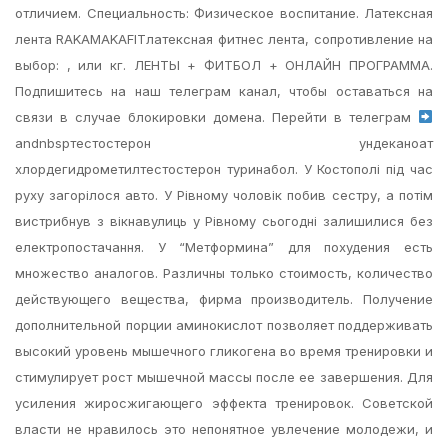
отличием. Специальность: Физическое воспитание. Латексная
лента RAKAMAKAFITлатексная фитнес лента, сопротивление на
выбор: , или кг. ЛЕНТЫ + ФИТБОЛ + ОНЛАЙН ПРОГРАММА.
Подпишитесь на наш телеграм канал, чтобы оставаться на
связи в случае блокировки домена. Перейти в телеграм
andnbspтестостерон ундеканоат
хлордегидрометилтестостерон туринабол. У Костополі під час
руху загорілося авто. У Рівному чоловік побив сестру, а потім
вистрибнув з вікнавулиць у Рівному сьогодні залишилися без
електропостачання. У “Метформина” для похудения есть
множество аналогов. Различны только стоимость, количество
действующего вещества, фирма производитель. Получение
дополнительной порции аминокислот позволяет поддерживать
высокий уровень мышечного гликогена во время тренировки и
стимулирует рост мышечной массы после ее завершения. Для
усиления жиросжигающего эффекта тренировок. Советской
власти не нравилось это непонятное увлечение молодежи, и