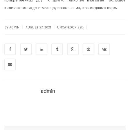
прикрепленных друг к другу. Гликоген втягивает большое
количество воды в мышцы, наполняя их, как водяные шары.
|
|
|
BY
ADMIN
AUGUST 27, 2021
UNCATEGORIZED
admin