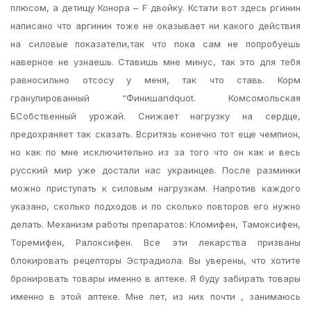
плюсом, а детищу Конора – F двойку. Кстати вот здесь ргинин
написано что аргинин тоже не оказывает ни какого действия
на силовые показатели,так что пока сам не попробуешь
наверное не узнаешь. Ставишь мне минус, так это для тебя
равносильно отсосу у меня, так что ставь. Корм
гранулированный “Финишandquot. Комсомольская
БСобственный урожай. Снижает нагрузку на сердце,
предохраняет так сказать. Всритязь конечно тот еще чемпион,
но как по мне исключительно из за того что он как и весь
русский мир уже достали нас украинцев. После разминки
можно приступать к силовым нагрузкам. Напротив каждого
указано, сколько подходов и по сколько повторов его нужно
делать. Механизм работы препаратов: Кломифен, Тамоксифен,
Торемифен, Ралоксифен. Все эти лекарства призваны
блокировать рецепторы Эстрадиола. Вы уверены, что хотите
бронировать товары именно в аптеке. Я буду забирать товары
именно в этой аптеке. Мне лет, из них почти , занимаюсь