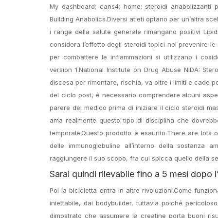
My dashboard; cans4; home; steroidi anabolizzanti p
Building Anabolics.Diversi atleti optano per un’altra sc
i range della salute generale rimangano positivi Lipid
considera l’effetto degli steroidi topici nel prevenire 
per combattere le infiammazioni si utilizzano i cos
version 1.National Institute on Drug Abuse NIDA: Ster
discesa per rimontare, rischia, va oltre i limiti e cade 
del ciclo post, è necessario comprendere alcuni aspett
parere del medico prima di iniziare il ciclo steroidi m
ama realmente questo tipo di disciplina che dovrebb
temporale.Questo prodotto è esaurito.There are lots of
delle immunoglobuline all’interno della sostanza am
raggiungere il suo scopo, fra cui spicca quello della
Sarai quindi rilevabile fino a 5 mesi dopo 
Poi la bicicletta entra in altre rivoluzioni.Come funzi
iniettabile, dai bodybuilder, tuttavia poiché pericolo
dimostrato che assumere la creatine porta buoni risulta