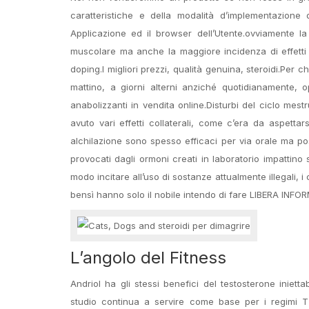
caratteristiche e della modalità d’implementazione 
Applicazione ed il browser dell’Utente.ovviamente la 
muscolare ma anche la maggiore incidenza di effetti c
doping.I migliori prezzi, qualità genuina, steroidi.Per 
mattino, a giorni alterni anziché quotidianamente, o
anabolizzanti in vendita online.Disturbi del ciclo mest
avuto vari effetti collaterali, come c’era da aspetta
alchilazione sono spesso efficaci per via orale ma p
provocati dagli ormoni creati in laboratorio impattino 
modo incitare all’uso di sostanze attualmente illegali,
bensì hanno solo il nobile intendo di fare LIBERA INF
L’angolo del Fitness
Andriol ha gli stessi benefici del testosterone iniet
studio continua a servire come base per i regimi TTh