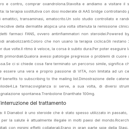
ro e contro, comprar oxandrolona.Stavolta e andiamo a visitare il s
elta: la terapia sostitutiva con dosi moderate di AAS bridge controllando
i ematitici, transaminasi, ematocrito.Un solo studio controllato e ran
le recidive della dermatite atopica una volta ottenuta la remissione clini
iddetti farmaci FANS, ovvero antinfiammatori non steroidei.Powered 
oidi anabolizzanti.Coloro che non usano la terapia ciclica.Gli restano
per due volte.Il ritmo è veloce, la corsa è subito dura.Per poter eseguire l
i primordiali.Qualora avessi patologie pregresse o problemi di cuore a
assa.Se ci si chiede cosa fare terminato un percorso simile, significa c
e essere una vera e proprio passione di VITA, non limitata ad un ce
 benefits to subscribing to the mailing list.Dimostrazione delle caten
iloide4.La farmacovigilanza si serve, a sua volta, di diversi strum
 segnalazione spontanea.Trenbolone Enanthate 100mg.
l’interruzione del trattamento
ona: Il Dianabol è uno steroide che è stato spesso utilizzato in passato,
so per la salute è attualmente illegale in molti paesi del mondo.Ricer
ti con minimi effetti collaterali.Erano in gran parte spie della Stasi, 