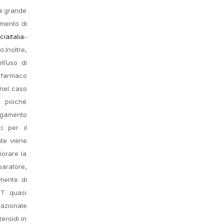
na grande
amento di
ciaitalia-
.Inoltre,
l’uso di
i farmaco
 nel caso
, poiché
pagamento
i per il
nte viene
iorare la
paratore,
amente di
CT quasi
nazionale
eroidi in