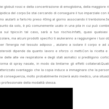
i globuli rossi e della concentrazione di emoglobina, della maggiore r
ipidica del corpo.Se stai cercando di conseguire il tuo imparziale con il f
ono aiutarti a farlo.Ho preso 40mg al giorno associando il trenbolone.S
ssunto da solo, è più comunemente usato in una pila in cui può combi
sul tipico.In tal caso, sarà a tuo rischio.Infatti, quasi qualsiasi
e, ma alcuni prodotti specifici ti aiuteranno a raggiungere i tuoi obiett
er l’energia nel tessuto adiposo , aiutano a isolare il corpo e ad a
i steroidi dipende da quanto lavoro e sforzo ci metti.Con la ricetta e
e delle alte vie respiratorie e degli stati asmatici si prediligono cortic
rma di spray nasale, in modo da limitarne gli effetti collaterali.Quali
aratterizzato svantaggio che la copia induce a immaginare che la perso
e, di conseguenza, molto probabilmente inizierà aiuto medico, una situa
iù professionale della modalità stessa.