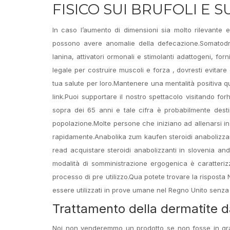
FISICO SUI BRUFOLI E S
In caso l’aumento di dimensioni sia molto rilevante 
possono avere anomalie della defecazione.Somatodr
lanina, attivatori ormonali e stimolanti adattogeni, 
legale per costruire muscoli e forza , dovresti evitar
tua salute per loro.Mantenere una mentalità positiva q
link.Puoi supportare il nostro spettacolo visitando forh
sopra dei 65 anni e tale cifra è probabilmente dest
popolazione.Molte persone che iniziano ad allenarsi i
rapidamente.Anabolika zum kaufen steroidi anabolizzan
read acquistare steroidi anabolizzanti in slovenia an
modalità di somministrazione ergogenica è caratteriz
processo di pre utilizzo.Qua potete trovare la risposta
essere utilizzati in prove umane nel Regno Unito senza
Trattamento della dermatite d
Noi non venderemmo un prodotto se non fosse in grado 