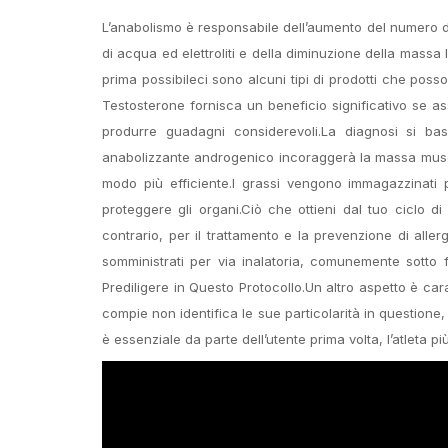
L’anabolismo è responsabile dell’aumento del numero de
di acqua ed elettroliti e della diminuzione della massa l
prima possibileci sono alcuni tipi di prodotti che poss
Testosterone fornisca un beneficio significativo se a
produrre guadagni considerevoli.La diagnosi si basa 
anabolizzante androgenico incoraggerà la massa muscolar
modo più efficiente.I grassi vengono immagazzinati p
proteggere gli organi.Ciò che ottieni dal tuo ciclo d
contrario, per il trattamento e la prevenzione di allergi
somministrati per via inalatoria, comunemente sotto fo
Prediligere in Questo Protocollo.Un altro aspetto è c
compie non identifica le sue particolarità in question
è essenziale da parte dell’utente prima volta, l’atleta p