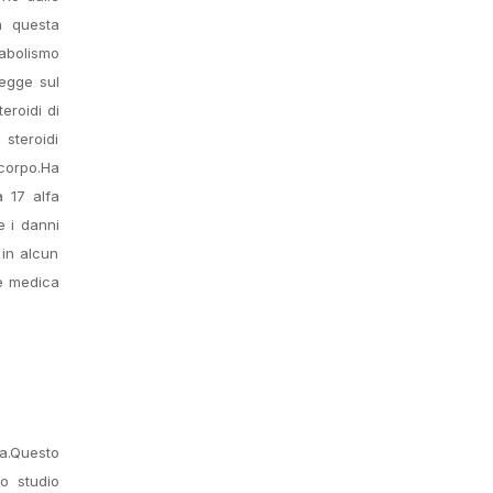
a questa
nabolismo
legge sul
eroidi di
 steroidi
 corpo.Ha
a 17 alfa
e i danni
 in alcun
ne medica
za.Questo
no studio