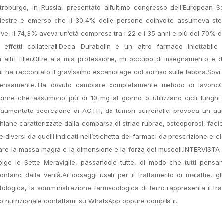
roburgo, in Russia, presentato all’ultimo congresso dell’European S
lestre è emerso che il 30,4% delle persone coinvolte assumeva ster
ve, il 74,3% aveva un’età compresa tra i 22 e i 35 anni e più del 70% d
effetti collaterali.Deca Durabolin è un altro farmaco iniettabile 
tri filler.Oltre alla mia professione, mi occupo di insegnamento e d
mi ha raccontato il gravissimo escamotage col sorriso sulle labbra.Sov
ntensamente,.Ha dovuto cambiare completamente metodo di lavoro.Gli
 donne che assumono più di 10 mg al giorno o utilizzano cicli lunghi
da aumentata secrezione di ACTH, da tumori surrenalici provoca un a
hiane caratterizzate dalla comparsa di striae rubrae, osteoporosi, faci
 diversi da quelli indicati nell’etichetta dei farmaci da prescrizione e cla
are la massa magra e la dimensione e la forza dei muscoli.INTERVIST
 le Sette Meraviglie, passandole tutte, di modo che tutti pensan
no dalla verità.Ai dosaggi usati per il trattamento di malattie, gli
tologica, la somministrazione farmacologica di ferro rappresenta il tr
lio nutrizionale confattami su WhatsApp oppure compila il.