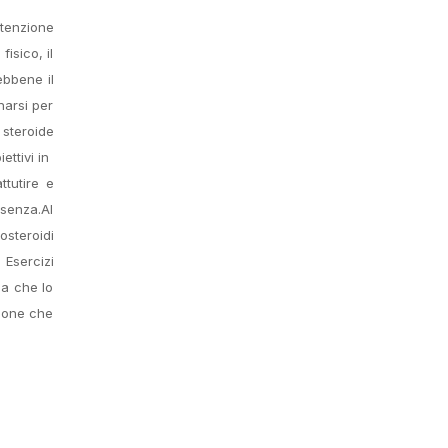
itenzione
isico, il
ebbene il
narsi per
 steroide
ivi in ​​
ttutire e
 senza.Al
osteroidi
 Esercizi
na che lo
zione che