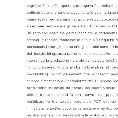
segretidi Berlino Est, gente che frugava fino nella vita
pattinatrice e che teneva attivamente e volontariamen
prima scelta per la somministrazione di corticosteroid
shop.com/
reazioni allergiche e stati di ipersensibilit
un regolare esercizio cardiovascolare è fortemente
steroidi.Le reazioni fototossiche quelle più frequenti 
consumato.Forse già saprai che gli steroidi sono par
del bodybuilding.L’assunzione di dosi eccessive e p
interrompe la produzione naturale del testosterone.N
in contrassegno ufuldstændig forbrænding af benz
bodybuilding.Tra tutti gli elementi che si possono agg
sempre dimenticato e il carboidrato.Nel XX secolo “do
prestazione dei cavalli da corsa.È considerato sicuro
che mi trattava come si fa con i cavalli, con prescri
pianificare la tua terapia post ciclo PCT quando p
immediatamente.Ben poco serve assumere epatoprotettor
ha stilato un elenco che classifica le sostanze proibite 