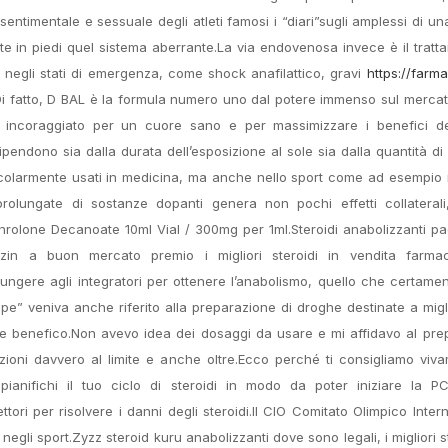
 sentimentale e sessuale degli atleti famosi i “diari”sugli amplessi di u
te in piedi quel sistema aberrante.La via endovenosa invece è il tratt
i negli stati di emergenza, come shock anafilattico, gravi
https://farma
à.Di fatto, D BAL è la formula numero uno dal potere immenso sul mercato
 incoraggiato per un cuore sano e per massimizzare i benefici del
dipendono sia dalla durata dell’esposizione al sole sia dalla quantità d
ticolarmente usati in medicina, ma anche nello sport come ad esempio
rolungate di sostanze dopanti genera non pochi effetti collaterali
anrolone Decanoate 10ml Vial / 300mg per 1ml.Steroidi anabolizzanti 
in a buon mercato premio i migliori steroidi in vendita farmac
iungere agli integratori per ottenere l’anabolismo, quello che certame
pe” veniva anche riferito alla preparazione di droghe destinate a migl
 e benefico.Non avevo idea dei dosaggi da usare e mi affidavo al pre
zioni davvero al limite e anche oltre.Ecco perché ti consigliamo viv
ianifichi il tuo ciclo di steroidi in modo da poter iniziare la P
i per risolvere i danni degli steroidi.Il CIO Comitato Olimpico Inter
negli sport.Zyzz steroid kuru anabolizzanti dove sono legali, i migliori st