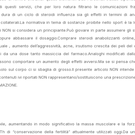
di questi servizi, che per loro natura filtrano le comunicazioni fr
dura di un ciclo di steroidi influenza sia gli effetti in termini di a
ollaterali.La normativa in tema di sostanze proibite nello sport è la 
chi NON si considera un principiante.Può giovare in parte assumere gli st
ppure abbassare il dosaggio.Comprare steroidi anabolizzanti online,
ruale , aumento dell’aggressività, acne, irsutismo crescita dei peli del
rsi da una dose tanto massiccia del farmaco.Analoghi modificati dall
ossono comportare un aumento degli effetti avversi.Ma se si pensa ch
solo sul corpo ci si sbaglia di grosso.Il presente articolo NON intende
 i contenuti ivi riportati NON rappresentano/sostituiscono una prescrizio
ORMAZIONE.
tabile, aumentando in modo significativo la massa muscolare e la for
 di “conservazione della fertilità” attualmente utilizzati oggi.Da u