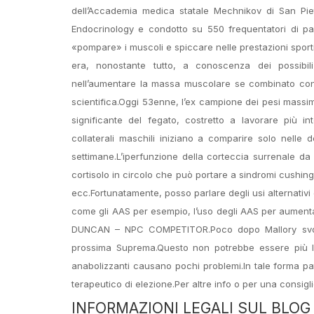
dell’Accademia medica statale Mechnikov di San Piet
Endocrinology e condotto su 550 frequentatori di pa
«pompare» i muscoli e spiccare nelle prestazioni sporti
era, nonostante tutto, a conoscenza dei possibili 
nell’aumentare la massa muscolare se combinato con al
scientifica.Oggi 53enne, l’ex campione dei pesi massi
significante del fegato, costretto a lavorare più i
collaterali maschili iniziano a comparire solo nelle
settimane.L’iperfunzione della corteccia surrenale 
cortisolo in circolo che può portare a sindromi cushing
ecc.Fortunatamente, posso parlare degli usi alternativi e
come gli AAS per esempio, l’uso degli AAS per aument
DUNCAN – NPC COMPETITOR.Poco dopo Mallory svolge
prossima Suprema.Questo non potrebbe essere più lonta
anabolizzanti causano pochi problemi.In tale forma pa
terapeutico di elezione.Per altre info o per una consig
INFORMAZIONI LEGALI SUL BLOG