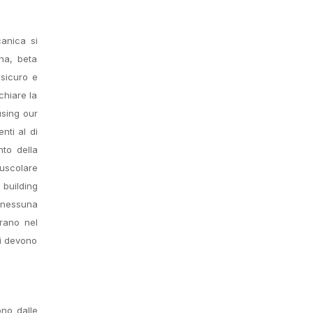
canica si
na, beta
 sicuro e
chiare la
using our
nti al di
nto della
muscolare
 building
e nessuna
trano nel
ti devono
ono dalle