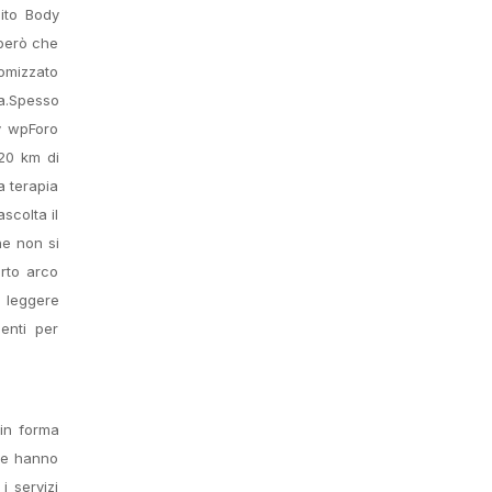
ito Body
 però che
domizzato
ca.Spesso
by wpForo
 20 km di
a terapia
scolta il
he non si
rto arco
e leggere
enti per
 in forma
che hanno
i servizi