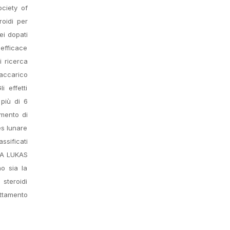
ociety of
oidi per
ei dopati
efficace
i ricerca
raccarico
 effetti
 più di 6
umento di
es lunare
ssificati
A A LUKAS
o sia la
 steroidi
attamento