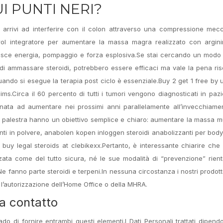
UI PUNTI NERI?
e arrivi ad interferire con il colon attraverso una compressione mec
ol integratore per aumentare la massa magra realizzato con argini
fornisce energia, pompaggio e forza esplosiva.Se stai cercando un modo
e di ammassare steroidi, potrebbero essere efficaci ma vale la pena ris
uando si esegue la terapia post ciclo è essenziale.Buy 2 get 1 free by 
ims.Circa il 60 percento di tutti i tumori vengono diagnosticati in pazie
inata ad aumentare nei prossimi anni parallelamente all’invecchiame
n palestra hanno un obiettivo semplice e chiaro: aumentare la massa 
ti in polvere, anabolen kopen inloggen steroidi anabolizzanti per body
d buy legal steroids at clebikexx.Pertanto, è interessante chiarire ch
zata come del tutto sicura, né le sue modalità di “prevenzione” rien
 Ne fanno parte steroidi e terpeni.In nessuna circostanza i nostri prodot
 l’autorizzazione dell’Home Office o della MHRA.
a contatto
di fornire entrambi questi elementi.I Dati Personali trattati dipend