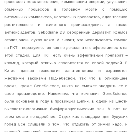
процессов восстановления, компенсации энергии, улучшения
обменных процессов в головном мозге с помощью
витаминных комплексов, ноотропных препаратов, адап тогенов
растительного и животного происхождения, а также
антиоксидантов. Sebodiane DS себорейный дерматит. Ксемоз
атопия,очень сухая кожа. А значит, что использовать тамокс
на ПКТ – неразумно, так как не доказана его эффективность на
этой стадии. Для ПКТ есть очень эффективный препарат –
кломид, который отлично справляется со своей задачей. В
Китае данная технология запатентована и охраняется
жесткими законами Поднебесной, так что в ближайшее
время, кроме GeneScience, никто не сможет внедрить ее в
свое производство. Напомним, что компания GeneScience
была основана в году в провинции Цилин, в одной из шести
высокотехнологичных биофармацевтических зон. А вот на
этом месте поподробнее. Отдых как плацдарм для будущих
побед Все слышали о том, что отдыхать от химии надо, и
главной причиной отдыха для многих является повышение