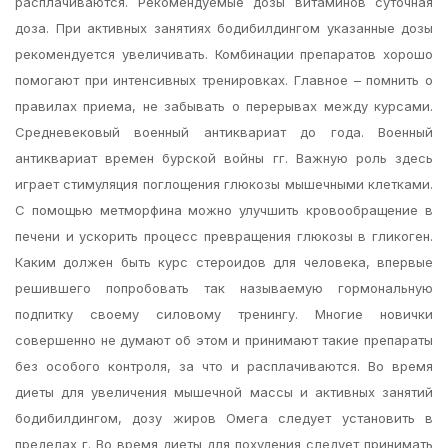
расплачиваются. Рекомендуемые дозы витаминов cуточная
доза. При активных занятиях бодибилдингом указанные дозы
рекомендуется увеличивать. Комбинации препаратов хорошо
помогают при интенсивных тренировках. Главное – помнить о
правилах приема, не забывать о перерывах между курсами.
Средневековый военный антиквариат до года. Военный
антиквариат времен бурской войны гг. Важную роль здесь
играет стимуляция поглощения глюкозы мышечными клетками.
С помощью метморфина можно улучшить кровообращение в
печени и ускорить процесс превращения глюкозы в гликоген.
Каким должен быть курс стероидов для человека, впервые
решившего попробовать так называемую гормональную
подпитку своему силовому тренингу. Многие новички
совершенно не думают об этом и принимают такие препараты
без особого контроля, за что и расплачиваются. Во время
диеты для увеличения мышечной массы и активных занятий
бодибилдингом, дозу жиров Омега следует установить в
пределах г. Во время диеты для похудения следует принимать