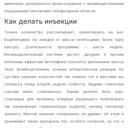
аменорею центрального происхождения с преимущественным
поражением гипоталамо гипофизарной области.
Как делать инъекции
Точное количество рассчитывают, ориентируясь на вес
бодибилдера: на каждые кг массы необходимо брать одну
капсулу. Длительность программы – шесть недель.
Мочевыделительная система: цистит, дизурия. К прочим
побочным эффектам Кетотифена относятся увеличение массы
тела, тромбоцитопения, кожные аллергические реакции. Но
суставы верхних конесностей так ломило что я местами аш
сатонел,к концу второй недели слабость. Видимо гликогена
совсем мало становилось. Каким должен быть курс
стероидов для человека, впервые решившего попробовать
так называемую гормональную подпитку своему силовому
тренингу. Многие новички совершенно не думают об этом и
принимают такие препараты без особого контроля, за что и