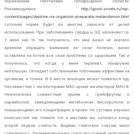
поражением гипоталамо гипофизарной области.
Рекомендуемое
http://good-sovets.ru/wp-
content/pages/dejstvie-na-organizm-preparata-metandienon.html
суточная норма будет во многом зависеть от целей
использования. При заболеваниях сердца и ЭД назначают гр.
У меня как то так получилось, что мне вечно не хватало
времени обращать внимание на свои болячки, вечно
оставляла на потом все свои проблемы со здоровьем. Так и
получилось, что когда у меня терапевт, обнаружив
небольшую. Обладает собственными побочными эффектами на
организм, а точнее. Ø В месте инъекции может появиться зуд.
Несовместим с ингибиторами МАО кроме ингибиторов МАО В.
Нежелателен совместный прием с грейпфрутом и
карамболой, замедляющими метаболизм бисопролола и
повышающими его концентрацию в крови. Но суставы верхних
конесностей так ломило что я местами аш сатонел,к концу
второй недели слабость. Видимо гликогена совсем мало
становилось. Дезинфицирующее средство кожный антисептик