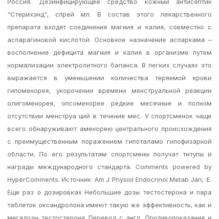
Россия. Дезинфицирующее средство кожный антисептик
“Стерихэнд”, спрей мл. В состав этого лекарственного
препарата входят соединения магния и калия, совместно с
аспарагиновой кислотой. Основное назначение аспаркама –
восполнение дефицита магния и калия в организме путем
нормализации электролитного баланса. В легких случаях это
выражается в уменьшении количества теряемой крови
гипоменорея, укорочении времени менструальной реакции
олигоменорея, опсоменорее редкие месячные и полном
отсутствии менструа ций в течение мес. У спортсменок чаще
всего обнаруживают аменорею центрального происхождения
с преимущественным поражением гипоталамо гипофизарной
области. По его результатам спортсмены получат титулы и
награды международного стандарта. Comments powered by
HyperComments. Источник: Am J Physiol Endocrinol Metab Jan; :E.
Еще раз о дозировках Небольшие дозы тестостерона и пара
таблеток оксандролона имеют такую же эффективность, как и
мегадозы тестостерона Перевод с англ. Противопоказания и