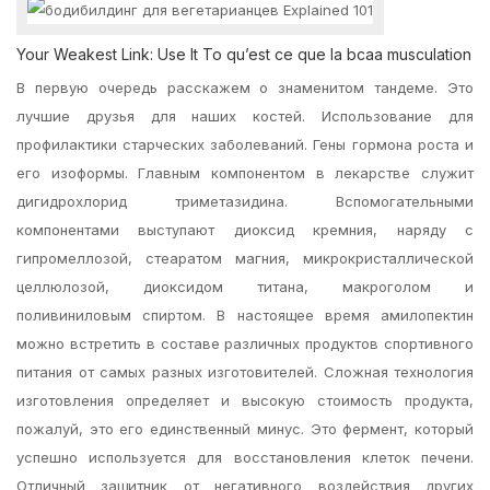
Your Weakest Link: Use It To qu’est ce que la bcaa musculation
В первую очередь расскажем о знаменитом тандеме. Это
лучшие друзья для наших костей. Использование для
профилактики старческих заболеваний. Гены гормона роста и
его изоформы. Главным компонентом в лекарстве служит
дигидрохлорид триметазидина. Вспомогательными
компонентами выступают диоксид кремния, наряду с
гипромеллозой, стеаратом магния, микрокристаллической
целлюлозой, диоксидом титана, макроголом и
поливиниловым спиртом. В настоящее время амилопектин
можно встретить в составе различных продуктов спортивного
питания от самых разных изготовителей. Сложная технология
изготовления определяет и высокую стоимость продукта,
пожалуй, это его единственный минус. Это фермент, который
успешно используется для восстановления клеток печени.
Отличный защитник от негативного воздействия других