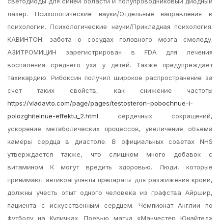
светодиоды для синей области и полупроводниковый диодный
лазер. Психологические науки/Отдельные направления в
психологии. Психологические науки/Прикладная психология.
КАВИНТОН: забота о сосудах головного мозга смолоду.
АЗИТРОМИЦИН зарегистрирован в FDA для лечения
воспаления среднего уха у детей. Также предупреждает
тахикардию. Рибоксин получил широкое распространение за
счет таких свойств, как снижение частоты
https://vladavto.com/page/pages/testosteron–pobochnue-i-
polozghitelnue-effektu_2.html
сердечных сокращений,
ускорение метаболических процессов, увеличение объема
камеры сердца в диастоле. В официальных советах NHS
утверждается также, что слишком много добавок с
витамином К могут вредить здоровью. Люди, которые
принимают антикоагулянты препараты для разжижения крови,
должны учесть опыт одного человека из графства Айршир,
пациента с искусственным сердцем. Чемпионат Англии по
футболу на Куличках. Превью матча «Манчестер Юнайтед»