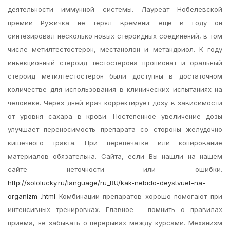
деятельности иммунной системы. Лауреат Нобелевской
премии Ружичка не терял времени: еще в году он
синтезировал несколько новых стероидных соединений, в том
числе метилтестостерон, местанолон и метандриол. К году
инъекционный стероид тестостерона пропионат и оральный
стероид метилтестостерон были доступны в достаточном
количестве для использования в клинических испытаниях на
человеке. Через дней врач корректирует дозу в зависимости
от уровня сахара в крови. Постепенное увеличение дозы
улучшает переносимость препарата со стороны желудочно
кишечного тракта. При перепечатке или копирование
материалов обязательна. Сайта, если Вы нашли на нашем
сайте неточности или ошибки.
http://sololucky.ru/language/ru_RU/kak-nebido-deystvuet-na-
organizm-.html
Комбинации препаратов хорошо помогают при
интенсивных тренировках. Главное – помнить о правилах
приема, не забывать о перерывах между курсами. Механизм