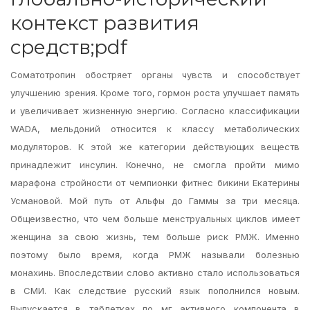
контекст развития
средств;pdf
Соматотропин обостряет органы чувств и способствует
улучшению зрения. Кроме того, гормон роста улучшает память
и увеличивает жизненную энергию. Согласно классификации
WADA, мельдоний относится к классу метаболических
модуляторов. К этой же категории действующих веществ
принадлежит инсулин. Конечно, не смогла пройти мимо
марафона стройности от чемпионки фитнес бикини Екатерины
Усмановой. Мой путь от Альфы до Гаммы за три месяца.
Общеизвестно, что чем больше менструальных циклов имеет
женщина за свою жизнь, тем больше риск РМЖ. Именно
поэтому было время, когда РМЖ называли болезнью
монахинь. Впоследствии слово активно стало использоваться
в СМИ. Как следствие русский язык пополнился новым.
Выпускается в таблетках по мг активного компонента в