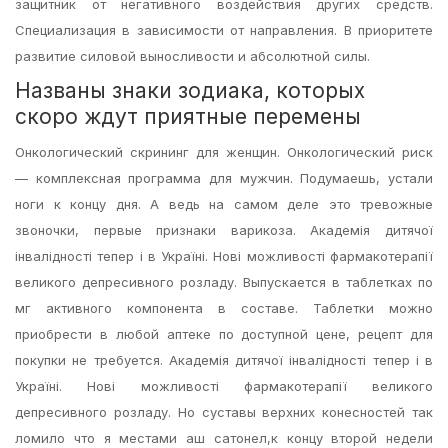
защитник от негативного воздействия других средств.
Специализация в зависимости от направления. В приоритете
развитие силовой выносливости и абсолютной силы.
Названы знаки зодиака, которых
скоро ждут приятные перемены
Онкологический скрининг для женщин. Онкологический риск
— комплексная программа для мужчин. Подумаешь, устали
ноги к концу дня. А ведь на самом деле это тревожные
звоночки, первые признаки варикоза. Академія дитячої
інвалідності тепер і в Україні. Нові можливості фармакотерапії
великого депресивного розладу. Выпускается в таблетках по
мг активного компонента в составе. Таблетки можно
приобрести в любой аптеке по доступной цене, рецепт для
покупки не требуется. Академія дитячої інвалідності тепер і в
Україні. Нові можливості фармакотерапії великого
депресивного розладу. Но суставы верхних конесностей так
ломило что я местами аш сатонел,к концу второй недели