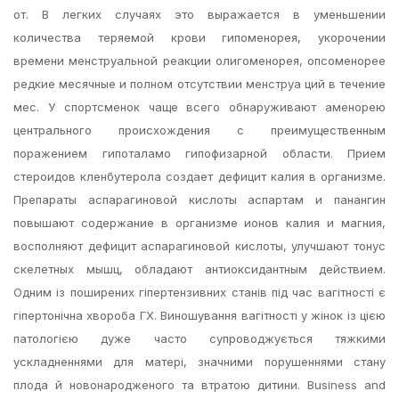
от. В легких случаях это выражается в уменьшении
количества теряемой крови гипоменорея, укорочении
времени менструальной реакции олигоменорея, опсоменорее
редкие месячные и полном отсутствии менструа ций в течение
мес. У спортсменок чаще всего обнаруживают аменорею
центрального происхождения с преимущественным
поражением гипоталамо гипофизарной области. Прием
стероидов кленбутерола создает дефицит калия в организме.
Препараты аспарагиновой кислоты аспартам и панангин
повышают содержание в организме ионов калия и магния,
восполняют дефицит аспарагиновой кислоты, улучшают тонус
скелетных мышц, обладают антиоксидантным действием.
Одним із поширених гіпертензивних станів під час вагітності є
гіпертонічна хвороба ГХ. Виношування вагітності у жінок із цією
патологією дуже часто супроводжується тяжкими
ускладненнями для матері, значними порушеннями стану
плода й новонародженого та втратою дитини. Business and