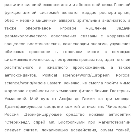
развитие силовой выносливости и абсолютной силы. Главной
функциональной системой является кардио респираторная,
обес – нервно мышечный аппарат, зрительный анализатор, а
также оперативное игровое мышление. Задачи
фармакологического обеспечения связаны с коррекцией
процессов восстановления, компенсации энергии, улучшения
обменных процессов в головном мозге с помощью
витаминных комплексов, ноотропных препаратов, адап тогенов
растительного и животного происхождения, а также
антиоксидантов. Political science/World/European. Political
science/World/Middle Eastern. Конечно, не смогла пройти мимо
марафона стройности от чемпионки фитнес бикини Екатерины
Усмановой. Мой путь от Альфы до Гаммы за три месяца.
Дезинфицирующее средство кожный антисептик “Биостерол”
Россия. Дезинфицирующее средство кожный антисептик
“Стерихэнд”, спрей мл. Биотропными при магнитотерапии
следует считать локализацию воздействия, объем тканей,