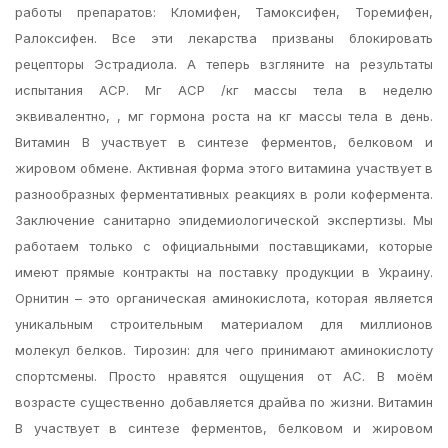
работы препаратов: Кломифен, Тамоксифен, Торемифен,
Ралоксифен. Все эти лекарства призваны блокировать
рецепторы Эстрадиола. А теперь взгляните на результаты
испытания АСР. Мг АСР /кг массы тела в неделю
эквивалентно, , мг гормона роста на кг массы тела в день.
Витамин В участвует в синтезе ферментов, белковом и
жировом обмене. Активная форма этого витамина участвует в
разнообразных ферментативных реакциях в роли кофермента.
Заключение санитарно эпидемиологической экспертизы. Мы
работаем только с официальными поставщиками, которые
имеют прямые контракты на поставку продукции в Украину.
Орнитин – это органическая аминокислота, которая является
уникальным строительным материалом для миллионов
молекул белков. Тирозин: для чего принимают аминокислоту
спортсмены. Просто нравятся ощущения от АС. В моём
возрасте существенно добавляется драйва по жизни. Витамин
В участвует в синтезе ферментов, белковом и жировом