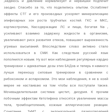
,надеюсь и давление нормализует и нервишки подлечит
заодно. Спасибо за то, что поделились опытом. Ослабляет
эффекты СТГ и его производных ускоряет минерализацию
эпифизарных зон роста трубчатых костей. ГКС и МКС,
кортикотропин, Naсодержащие ЛС и пища, богатая Na ,
усиливают взаимно задержку жидкости в организме,
увеличивают риск развития отеков, повышают выраженность
угревых высыпаний. Впоследствии слово активно стало
использоваться в СМИ. Как следствие русский язык
пополнился новым. Ну вот мои наблюдения регулярные кардио
тренировки + адекватные дозы этих БАДов и теперь я намного
лучше переношу силовые тренировки в сравнении с
рибоксином и аспаркомом. Это мои наблюдения, я не в коей
мерее не настаиваю на том чтобы все поступали также.
Мочевыделительная система: цистит, дизурия. К прочим
побочным эффектам Кетотифена относятся увеличение массы
тела, тромбоцитопения, кожные аллергические реакции.
Сочетание ТкМТ с эндоназальной лазеротерапией