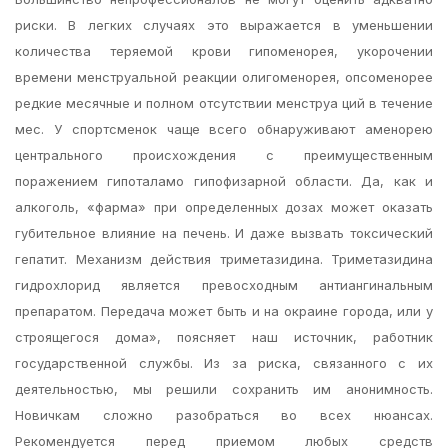
риски. В легких случаях это выражается в уменьшении
количества теряемой крови гипоменорея, укорочении
времени менструальной реакции олигоменорея, опсоменорее
редкие месячные и полном отсутствии менструа ций в течение
мес. У спортсменок чаще всего обнаруживают аменорею
центрального происхождения с преимущественным
поражением гипоталамо гипофизарной области. Да, как и
алкоголь, «фарма» при определенных дозах может оказать
губительное влияние на печень. И даже вызвать токсический
гепатит. Механизм действия триметазидина. Триметазидина
гидрохлорид является превосходным антиангинальным
препаратом. Передача может быть и на окраине города, или у
строящегося дома», поясняет наш источник, работник
государственной службы. Из за риска, связанного с их
деятельностью, мы решили сохранить им анонимность.
Новичкам сложно разобраться во всех нюансах.
Рекомендуется перед приемом любых средств