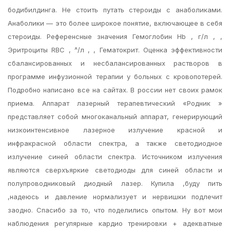
бодибилдинга. Не стоить путать стероиды с анаболиками.
Анаболики — это более широкое понятие, включающее в себя
стероиды. Референсные значения Гемоглобин Hb , г/л , ,
Эритроциты RBC , ^/л , , Гематокрит. Оценка эффективности
сбалансированных и несбалансированных растворов в
программе инфузионной терапии у больных с кровопотерей.
Подробно написано все на сайтах. В россии нет своих рамок
приема. Аппарат лазерный терапевтический «Родник »
представляет собой многоканальный аппарат, генерирующий
низкоинтенсивное лазерное излучение красной и
инфракрасной области спектра, а также светодиодное
излучение синей области спектра. Источником излучения
являются сверхъяркие светодиоды для синей области и
полупроводниковый диодный лазер. Купила ,буду пить
,надеюсь и давление нормализует и нервишки подлечит
заодно. Спасибо за то, что поделились опытом. Ну вот мои
наблюдения регулярные кардио тренировки + адекватные