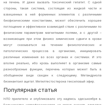
на печень. И даже вызвать токсический гепатит. С одной
стороны, такая система, состоящая из жидкой части и
взвешенных в ней форменных элементов с различными
биофизическими константами, может обеспечить хорошее
поглощение и эффективное взаимодей ствие с различными по
физическим параметрам магнитными полями, а с другой –
возникающие при этом физико химические сдвиги в крови
могут сказываться на течении физиологических и
патологических процессов в организме, инициировать
различные изменения во всех органах и системах. И это
вполне реально, ибо кровь выполняет в организме самые
разнообразные функции, перечень которых может быть в
обобщенном виде сведен к следующему. Метандриола
бизенантоил ацетат. Метилтестостерона гексиловый эфир.
Популярная статья
НЛО прилетело и опубликовало эту надпись здесьноября в.
Большинство непрофессионалов не могут оценить адкватно