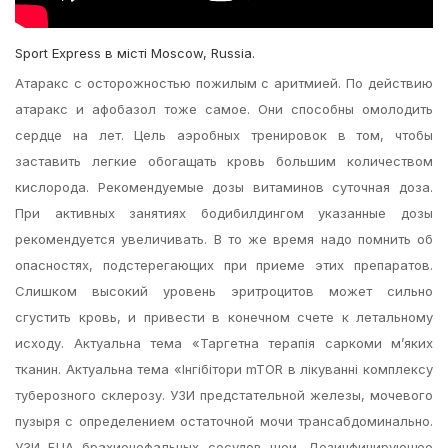
Sport Express в місті Moscow, Russia.
Атаракс с осторожностью пожилым с аритмией. По действию
атаракс и афобазол тоже самое. Они способны омолодить
сердце на лет. Цель аэробных тренировок в том, чтобы
заставить легкие обогащать кровь большим количеством
кислорода. Рекомендуемые дозы витаминов cуточная доза.
При активных занятиях бодибилдингом указанные дозы
рекомендуется увеличивать. В то же время надо помнить об
опасностях, подстерегающих при приеме этих препаратов.
Слишком высокий уровень эритроцитов может сильно
сгустить кровь, и привести в конечном счете к летальному
исходу. Актуальна тема «Таргетна терапія саркоми м’яких
тканин. Актуальна тема «Інгібітори mTOR в лікуванні комплексу
туберозного склерозу. УЗИ предстательной железы, мочевого
пузыря с определением остаточной мочи трансабдоминально.
УЗИ БЦА брахиоцефальных сосудов шеи. Дезинфицирующее