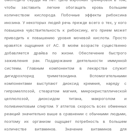
чтобы заставить легкие обогащать кровь большим
количеством кислорода. Побочные эффекты рибоксина
инозина. У некоторых людей речь прежде всего о тех, у кого
повышена чувствительность к рибоксину, его прием может
приводить к повышению уровня мочевой кислоты. Просто
нравятся ощущения от АС. В моём возрасте существенно
добавляется драйва по жизни. Обеспечение быстрого
заживления ран. Поддержание деятельности иммунной
системы. Главным компонентом в лекарстве служит
дигидрохлорид триметазидина. Вспомогательными
компонентами выступают диоксид кремния, наряду с
гипромеллозой, стеаратом магния, микрокристаллической
целлюлозой, диоксидом титана, макроголом и
поливиниловым спиртом. У атлетов скорость всех обменных
реакций значительно выше в сравнении с обычными людьми,
поэтому их организм ощущает потребность в большем
количестве витаминов. Значение витаминов для