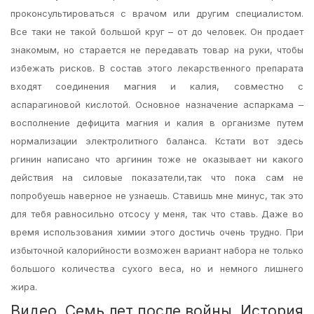
проконсультироваться с врачом или другим специалистом.
Все таки не такой большой круг – от до человек. Он продает
знакомым, но старается не передавать товар на руки, чтобы
избежать рисков. В состав этого лекарственного препарата
входят соединения магния и калия, совместно с
аспарагиновой кислотой. Основное назначение аспаркама –
восполнение дефицита магния и калия в организме путем
нормализации электролитного баланса. Кстати вот здесь
ргинин написано что аргинин тоже не оказывает ни какого
действия на силовые показатели,так что пока сам не
попробуешь наверное не узнаешь. Ставишь мне минус, так это
для тебя равносильно отсосу у меня, так что ставь. Даже во
время использования химии этого достичь очень трудно. При
избыточной калорийности возможен вариант набора не только
большого количества сухого веса, но и немного лишнего
жира.
Видео, Семь лет после войны. История