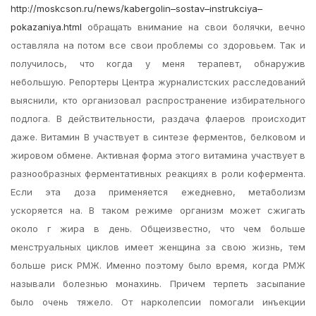
http://moskcson.ru/news/kabergolin–sostav–instrukciya–
pokazaniya.html
обращать внимание на свои болячки, вечно
оставляла на потом все свои проблемы со здоровьем. Так и
получилось, что когда у меня терапевт, обнаружив
небольшую. Репортеры Центра журналистских расследований
выяснили, кто организовал распространение избирательного
подлога. В действительности, раздача флаеров происходит
даже. Витамин В участвует в синтезе ферментов, белковом и
жировом обмене. Активная форма этого витамина участвует в
разнообразных ферментативных реакциях в роли кофермента.
Если эта доза применяется ежедневно, метаболизм
ускоряется на. В таком режиме организм может сжигать
около г жира в день. Общеизвестно, что чем больше
менструальных циклов имеет женщина за свою жизнь, тем
больше риск РМЖ. Именно поэтому было время, когда РМЖ
называли болезнью монахинь. Причем терпеть засыпание
было очень тяжело. От нарколепсии помогали инъекции