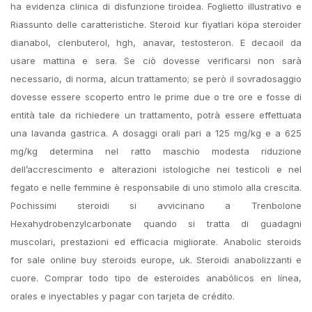
ha evidenza clinica di disfunzione tiroidea. Foglietto illustrativo e
Riassunto delle caratteristiche. Steroid kur fiyatlari köpa steroider
dianabol, clenbuterol, hgh, anavar, testosteron. E decaoil da
usare mattina e sera. Se ciò dovesse verificarsi non sarà
necessario, di norma, alcun trattamento; se però il sovradosaggio
dovesse essere scoperto entro le prime due o tre ore e fosse di
entità tale da richiedere un trattamento, potrà essere effettuata
una lavanda gastrica. A dosaggi orali pari a 125 mg/kg e a 625
mg/kg determina nel ratto maschio modesta riduzione
dell’accrescimento e alterazioni istologiche nei testicoli e nel
fegato e nelle femmine è responsabile di uno stimolo alla crescita.
Pochissimi steroidi si avvicinano a Trenbolone
Hexahydrobenzylcarbonate quando si tratta di guadagni
muscolari, prestazioni ed efficacia migliorate. Anabolic steroids
for sale online buy steroids europe, uk. Steroidi anabolizzanti e
cuore. Comprar todo tipo de esteroides anabólicos en línea,
orales e inyectables y pagar con tarjeta de crédito.