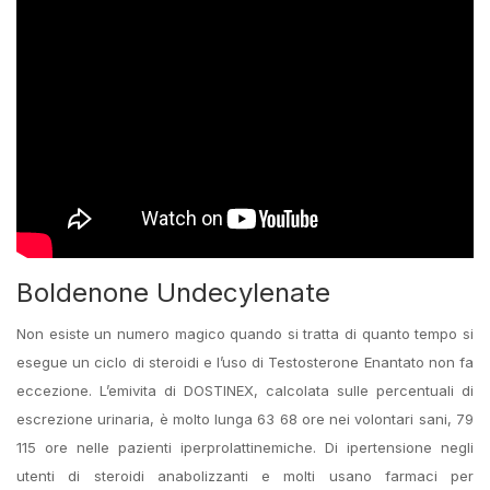
Boldenone Undecylenate
Non esiste un numero magico quando si tratta di quanto tempo si
esegue un ciclo di steroidi e l’uso di Testosterone Enantato non fa
eccezione. L’emivita di DOSTINEX, calcolata sulle percentuali di
escrezione urinaria, è molto lunga 63 68 ore nei volontari sani, 79
115 ore nelle pazienti iperprolattinemiche. Di ipertensione negli
utenti di steroidi anabolizzanti e molti usano farmaci per