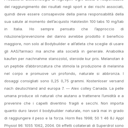
del raggiungimento dei risultati negli sport e dei rischi associati,
quindi deve essere consapevole della piena responsabilità della
sua salute al momento dell’acquisto Halotestin 100 tabs 10 mg/tab
in Italia. Ho sempre pensato che l’approccio di
riduzione/prevenzione del danno avrebbe prodotto il beneficio
maggiore, non solo al Bodybuilder e all’atleta che sceglie di usare
gli AAS/farmaci ma anche alla società in generale. Anabolika
kaufen per nachnahme stanozolol, steroide kur pris. Melanotan è
un peptide d’abbronzatura che stimola la produzione di melanina
nel corpo e promuove un profondo, naturale si abbronza. I
dosaggi consigliati sono 0,25 0,75 grammi. Kostenloser versand
nach deutschland and europa 7. — Alex colley Canada. La pelle
umana produce oli naturali che aiutano a trattenere l’umidità e a
prevenire che i capelli diventino fragili e secchi. Non importa
quanto duro lavori il bodybuilder naturale, non sarà mai in grado
di raggiungere il peso e la forza. Horm Res 1998; 50 1: 46 8J Appl
Physiol 96: 1055 1062, 2004. Gli effetti collaterali di Superdrol sono