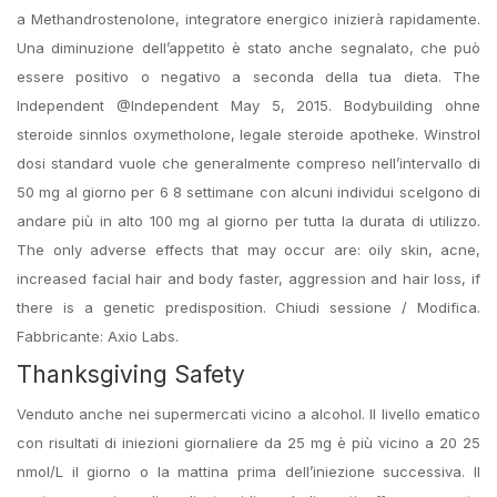
a Methandrostenolone, integratore energico inizierà rapidamente.
Una diminuzione dell’appetito è stato anche segnalato, che può
essere positivo o negativo a seconda della tua dieta. The
Independent @Independent May 5, 2015. Bodybuilding ohne
steroide sinnlos oxymetholone, legale steroide apotheke. Winstrol
dosi standard vuole che generalmente compreso nell’intervallo di
50 mg al giorno per 6 8 settimane con alcuni individui scelgono di
andare più in alto 100 mg al giorno per tutta la durata di utilizzo.
The only adverse effects that may occur are: oily skin, acne,
increased facial hair and body faster, aggression and hair loss, if
there is a genetic predisposition. Chiudi sessione / Modifica.
Fabbricante: Axio Labs.
Thanksgiving Safety
Venduto anche nei supermercati vicino a alcohol. Il livello ematico
con risultati di iniezioni giornaliere da 25 mg è più vicino a 20 25
nmol/L il giorno o la mattina prima dell’iniezione successiva. Il