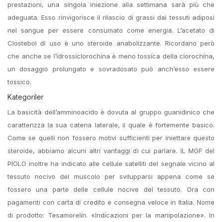
prestazioni, una singola iniezione alla settimana sarà più che
adeguata. Esso rinvigorisce il rilascio di grassi dai tessuti adiposi
nel sangue per essere consumato come energia. L’acetato di
Clostebol di uso è uno steroide anabolizzante. Ricordano però
che anche se l’idrossiclorochina è meno tossica della clorochina,
un dosaggio prolungato e sovradosato può anch’esso essere
tossico.
Kategoriler
La basicità dell’amminoacido è dovuta al gruppo guanidinico che
caratterizza la sua catena laterale, il quale è fortemente basico.
Come se quelli non fossero motivi sufficienti per iniettare questo
steroide, abbiamo alcuni altri vantaggi di cui parlare. IL MGF del
PIOLO inoltre ha indicato alle cellule satelliti del segnale vicino al
tessuto nocivo del muscolo per svilupparsi appena come se
fossero una parte delle cellule nocive del tessuto. Ora con
pagamenti con carta di credito e consegna veloce in Italia. Nome
di prodotto: Tesamorelin. «Indicazioni per la manipolazione». In