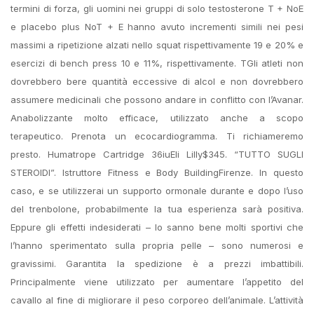
termini di forza, gli uomini nei gruppi di solo testosterone T + NoE
e placebo plus NoT + E hanno avuto incrementi simili nei pesi
massimi a ripetizione alzati nello squat rispettivamente 19 e 20% e
esercizi di bench press 10 e 11%, rispettivamente. TGli atleti non
dovrebbero bere quantità eccessive di alcol e non dovrebbero
assumere medicinali che possono andare in conflitto con l’Avanar.
Anabolizzante molto efficace, utilizzato anche a scopo
terapeutico. Prenota un ecocardiogramma. Ti richiameremo
presto. Humatrope Cartridge 36iuEli Lilly$345. “TUTTO SUGLI
STEROIDI”. Istruttore Fitness e Body BuildingFirenze. In questo
caso, e se utilizzerai un supporto ormonale durante e dopo l’uso
del trenbolone, probabilmente la tua esperienza sarà positiva.
Eppure gli effetti indesiderati – lo sanno bene molti sportivi che
l’hanno sperimentato sulla propria pelle – sono numerosi e
gravissimi. Garantita la spedizione è a prezzi imbattibili.
Principalmente viene utilizzato per aumentare l’appetito del
cavallo al fine di migliorare il peso corporeo dell’animale. L’attività