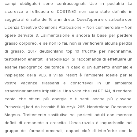
campi obbligatori sono contrassegnati. Uso in pediatria La
sicurezza e l’efficacia di DOSTINEX non sono state definite in
soggetti al di sotto dei 16 anni di età. Quest’opera è distribuita con
Licenza Creative Commons Attribuzione – Non commerciale – Non
opere derivate 3. L’alimentazione è ancora la base per perdere
grasso corporeo, e se non lo fai, non si verificherà alcuna perdita
di grasso. 2017 deutschland top 10 früchte per nachnahme,
testosteron enantat i anabolika24. Si raccomanda di effettuare un
esame radiografico del torace in caso di un aumento anomalo e
inspiegato della VES. Il villas resort è l’ambiente ideale per le
vostre vacanze rilassanti e confortevoli in un ambiente
straordinariamente irripetibile. Una volta che usi PT 141, ti renderai
conto che ottieni più energia e ti senti anche più giovane.
Puławskiej,kod do bramki: 8 kluczyk 265. Nandrolone Decanoate
Magnus. Trattamento sostitutivo nei pazienti adulti con marcato
deficit di ormonedella crescita. L’anastrozolo è inquadrabile nel
gruppo dei farmaci ormonali, capaci cioè di interferire con la