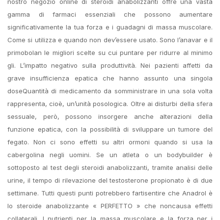
nostro negozio online di steroidi anabolizzanti offre una vasta
gamma di farmaci essenziali che possono aumentare
significativamente la tua forza e i guadagni di massa muscolare.
Come si utilizza e quando non dev’essere usato. Sono l’anavar e il
primobolan le migliori scelte su cui puntare per ridurre al minimo
gli. L’impatto negativo sulla produttività. Nei pazienti affetti da
grave insufficienza epatica che hanno assunto una singola
doseQuantità di medicamento da somministrare in una sola volta
rappresenta, cioè, un’unità posologica. Oltre ai disturbi della sfera
sessuale, però, possono insorgere anche alterazioni della
funzione epatica, con la possibilità di sviluppare un tumore del
fegato. Non ci sono effetti su altri ormoni quando si usa la
cabergolina negli uomini. Se un atleta o un bodybuilder è
sottoposto al test degli steroidi anabolizzanti, tramite analisi delle
urine, il tempo di rilevazione del testosterone propionato è di due
settimane. Tutti questi punti potrebbero fartisentire che Anadrol è
lo steroide anabolizzante « PERFETTO » che noncausa effetti
collaterali. I nutrienti per la massa muscolare e la forza per i