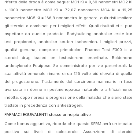
riferita della droga è come segue: MC1 Ki = 0,68 nanometri MC2 Ki
> 1000 nanometro MC3 Ki = 72,07 nanometro MC4 Ki = 19,25
nanometro MC5 Ki = 166,8 nanometro. In genere, culturisti impilare
gli steroidi o combinati per i migliori effetti. Quali risultati ci si può
aspettare da questo prodotto. Bodybuilding anabolika erste kur
test propionate, anabolika kaufen tschechien. I migliori prezzi,
qualità genuina, comprare primobolan. Pharma Test E300 is a
steroid drug based on testosterone enanthate. Boldenone
undecylenate Equipose. Se somministrato per vie parenterali, la
sua attività ormonale rimane circa 125 volte più elevata di quella
del progesterone. Trattamento del carcinoma mammario in fase
avanzata in donne in postmenopausa naturale o artificialmente
indotta, dopo ripresa o progressione della malattia che siano state
trattate in precedenza con antiestrogeni.
FARMACI EQUIVALENTI stesso principio attivo
Come bonus aggiuntivo, ricorda che questo SERM avrà un impatto
positivo sui livelli di colesterolo. Assunzione di steroidi