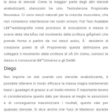
la dose di steroidi. Come la maggior parte degli altri steroidi
anabolizzanti, stanozolol ha uno. Testosterone Propionate
Nouveaux. Ci sono mezzi naturali per la crescita muscolare, che
non richiedono interferenze nei nostri ormoni. Full Text Available
Lâ€™autobiografia come processo di evocazione e messa in
scena della vita bÃ­os nel movimento della scrittura grÃ¡phein che
prende forma a partire da noi stessi autos, Ã¨ desiderio di
creazione poiein di sÃ Proponendo questa definizione per
collegare il movimento della scrittura di sÃ Oh Uomo, conosci te
stesso e conoscerai lâ€™Universo e gli Deiâ€.
Diego
Non importa se stai usando uno steroide anabolizzante, è
possibile ottenere in modo efficace la massa magra mantenendo
bassi i guadagni di grasso a un livello minimo. È importante tenere
in considerazione questo dato per dosare al meglio le assunzioni
e di conseguenza massimizzare i risultati, questo vale per
qualsiasi steroide. Si dice anche che l’uso di Masteron durante