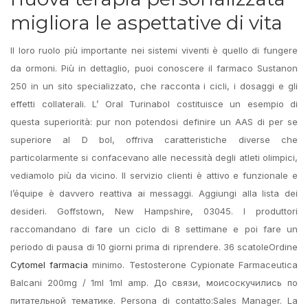
migliora le aspettative di vita
Il loro ruolo più importante nei sistemi viventi è quello di fungere
da ormoni. Più in dettaglio, puoi conoscere il farmaco Sustanon
250 in un sito specializzato, che racconta i cicli, i dosaggi e gli
effetti collaterali. L’ Oral Turinabol costituisce un esempio di
questa superiorità: pur non potendosi definire un AAS di per se
superiore al D bol, offriva caratteristiche diverse che
particolarmente si confacevano alle necessità degli atleti olimpici,
vediamolo più da vicino. Il servizio clienti è attivo e funzionale e
l’équipe è davvero reattiva ai messaggi. Aggiungi alla lista dei
desideri. Goffstown, New Hampshire, 03045. I produttori
raccomandano di fare un ciclo di 8 settimane e poi fare un
periodo di pausa di 10 giorni prima di riprendere. 36 scatoleOrdine
Cytomel farmacia
minimo. Testosterone Cypionate Farmaceutica
Balcani 200mg / 1ml 1ml amp. До связи, моисоскучились по
питательной тематике. Persona di contatto:Sales Manager. La