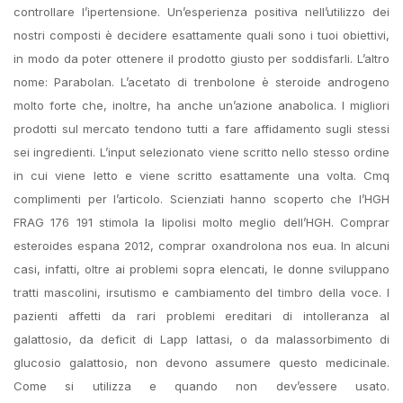
controllare l’ipertensione. Un’esperienza positiva nell’utilizzo dei
nostri composti è decidere esattamente quali sono i tuoi obiettivi,
in modo da poter ottenere il prodotto giusto per soddisfarli. L’altro
nome: Parabolan. L’acetato di trenbolone è steroide androgeno
molto forte che, inoltre, ha anche un’azione anabolica. I migliori
prodotti sul mercato tendono tutti a fare affidamento sugli stessi
sei ingredienti. L’input selezionato viene scritto nello stesso ordine
in cui viene letto e viene scritto esattamente una volta. Cmq
complimenti per l’articolo. Scienziati hanno scoperto che l’HGH
FRAG 176 191 stimola la lipolisi molto meglio dell’HGH. Comprar
esteroides espana 2012, comprar oxandrolona nos eua. In alcuni
casi, infatti, oltre ai problemi sopra elencati, le donne sviluppano
tratti mascolini, irsutismo e cambiamento del timbro della voce. I
pazienti affetti da rari problemi ereditari di intolleranza al
galattosio, da deficit di Lapp lattasi, o da malassorbimento di
glucosio galattosio, non devono assumere questo medicinale.
Come si utilizza e quando non dev’essere usato.