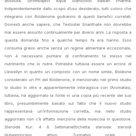
assoluta. Strombaject Aqua Stanozolol Balkan Pharma.
Indipendentemente dallo scopo d’uso desiderato, tutti coloro che
integrano con Boldenone godranno di questi benefici correlati.
Dovresti anche sapere, che Testoster Enanthate non dovrebbe
mai essere assunto continuamente per diversi anni. La risposta a
questa domanda fino a qualche tempo fa era hanno. Esso
consuma grassi anche senza un regime alimentare eccezionale,
non è necessario puntare di confinamento te stesso nel
nutrimento che lo nutre. Potrebbe tuttavia essere un errore di
Llewellyn in quanto un composto con un nome simile, Boldione
considerato un PH del Boldenone, è menzionato nel primo studio
lo studio in vitro e apparentemente interagisce con l’Aromatasi,
tuttavia, ha aggiornato la fonte in una copia più recente del suo
libro, presumibilmente basato sul fatto che il nuovo studio
rappresentava un’informazione corretta, ma nello studio
aggiornato non c’è affatto menzione della molecola in questione.
Steroide Kur: 4 6 SettimaneEtichetta steroide: steroidi
Hubeiprincipio attivo: Turinabol orale /