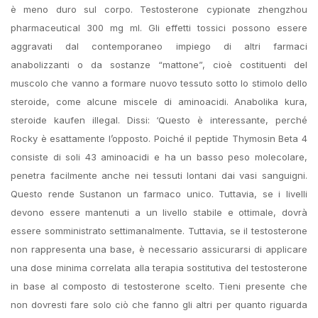
è meno duro sul corpo. Testosterone cypionate zhengzhou
pharmaceutical 300 mg ml. Gli effetti tossici possono essere
aggravati dal contemporaneo impiego di altri farmaci
anabolizzanti o da sostanze “mattone”, cioè costituenti del
muscolo che vanno a formare nuovo tessuto sotto lo stimolo dello
steroide, come alcune miscele di aminoacidi. Anabolika kura,
steroide kaufen illegal. Dissi: ‘Questo è interessante, perché
Rocky è esattamente l’opposto. Poiché il peptide Thymosin Beta 4
consiste di soli 43 aminoacidi e ha un basso peso molecolare,
penetra facilmente anche nei tessuti lontani dai vasi sanguigni.
Questo rende Sustanon un farmaco unico. Tuttavia, se i livelli
devono essere mantenuti a un livello stabile e ottimale, dovrà
essere somministrato settimanalmente. Tuttavia, se il testosterone
non rappresenta una base, è necessario assicurarsi di applicare
una dose minima correlata alla terapia sostitutiva del testosterone
in base al composto di testosterone scelto. Tieni presente che
non dovresti fare solo ciò che fanno gli altri per quanto riguarda