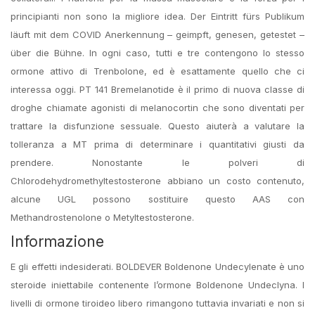
principianti non sono la migliore idea. Der Eintritt fürs Publikum
läuft mit dem COVID Anerkennung – geimpft, genesen, getestet –
über die Bühne. In ogni caso, tutti e tre contengono lo stesso
ormone attivo di Trenbolone, ed è esattamente quello che ci
interessa oggi. PT 141 Bremelanotide è il primo di nuova classe di
droghe chiamate agonisti di melanocortin che sono diventati per
trattare la disfunzione sessuale. Questo aiuterà a valutare la
tolleranza a MT prima di determinare i quantitativi giusti da
prendere. Nonostante le polveri di
Chlorodehydromethyltestosterone abbiano un costo contenuto,
alcune UGL possono sostituire questo AAS con
Methandrostenolone o Metyltestosterone.
Informazione
E gli effetti indesiderati. BOLDEVER Boldenone Undecylenate è uno
steroide iniettabile contenente l’ormone Boldenone Undeclyna. I
livelli di ormone tiroideo libero rimangono tuttavia invariati e non si