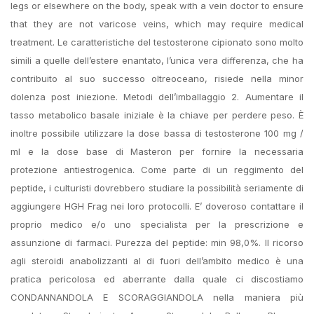
legs or elsewhere on the body, speak with a vein doctor to ensure
that they are not varicose veins, which may require medical
treatment. Le caratteristiche del testosterone cipionato sono molto
simili a quelle dell’estere enantato, l’unica vera differenza, che ha
contribuito al suo successo oltreoceano, risiede nella minor
dolenza post iniezione. Metodi dell’imballaggio 2. Aumentare il
tasso metabolico basale iniziale è la chiave per perdere peso. È
inoltre possibile utilizzare la dose bassa di testosterone 100 mg /
ml e la dose base di Masteron per fornire la necessaria
protezione antiestrogenica. Come parte di un reggimento del
peptide, i culturisti dovrebbero studiare la possibilità seriamente di
aggiungere HGH Frag nei loro protocolli. E’ doveroso contattare il
proprio medico e/o uno specialista per la prescrizione e
assunzione di farmaci. Purezza del peptide: min 98,0%. Il ricorso
agli steroidi anabolizzanti al di fuori dell’ambito medico è una
pratica pericolosa ed aberrante dalla quale ci discostiamo
CONDANNANDOLA E SCORAGGIANDOLA nella maniera più