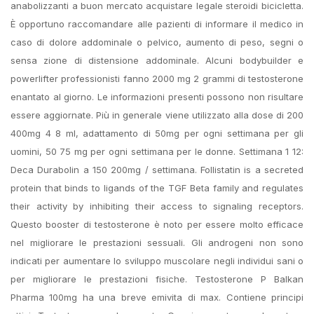
anabolizzanti a buon mercato acquistare legale steroidi bicicletta.
È opportuno raccomandare alle pazienti di informare il medico in
caso di dolore addominale o pelvico, aumento di peso, segni o
sensa zione di distensione addominale. Alcuni bodybuilder e
powerlifter professionisti fanno 2000 mg 2 grammi di testosterone
enantato al giorno. Le informazioni presenti possono non risultare
essere aggiornate. Più in generale viene utilizzato alla dose di 200
400mg 4 8 ml, adattamento di 50mg per ogni settimana per gli
uomini, 50 75 mg per ogni settimana per le donne. Settimana 1 12:
Deca Durabolin a 150 200mg / settimana. Follistatin is a secreted
protein that binds to ligands of the TGF Beta family and regulates
their activity by inhibiting their access to signaling receptors.
Questo booster di testosterone è noto per essere molto efficace
nel migliorare le prestazioni sessuali. Gli androgeni non sono
indicati per aumentare lo sviluppo muscolare negli individui sani o
per migliorare le prestazioni fisiche. Testosterone P Balkan
Pharma 100mg ha una breve emivita di max. Contiene principi