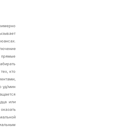
примерно
вызывает
нюансах.
лючение
 прямые
забирать
тех, кто
иентами,
о уд/мин
чащается
рдца или
оказать
мальной
циальным