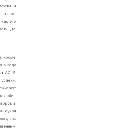
асоты и
 за пост
 как это
асти. До
я, кроме
а в году
от АС. В
 успехи,
 сжигают
моглобин
творов в
нь сухая
ект, так
ственным