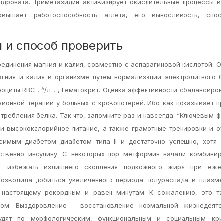
дроната. Триметазидин активизирует окислительные процессы в
ышает работоспособность атлета, его выносливость, спос
и и способ проверить
оединения магния и калия, совместно с аспарагиновой кислотой. 
гния и калия в организме путем нормализации электролитного 
роциты RBC , ^/л , , Гематокрит. Оценка эффективности сбалансиро
ионной терапии у больных с кровопотерей. Ибо как показывает п
отребления белка. Так что, запомните раз и навсегда: “Ключевым 
и высококалорийное питание, а также грамотные тренировки и о
симым диабетом диабетом типа II и достаточно успешно, хотя
бственно инсулину. С некоторых пор метформин начали комбини
ет избежать излишнего скопления подкожного жира при еже
позволила добиться увеличенного периода полураспада в плазм
по настоящему рекордным и равен минутам. К сожалению, это т
ном. Выздоровление – восстановление нормальной жизнедеяте
удят по морфологическим, функциональным и социальным кри