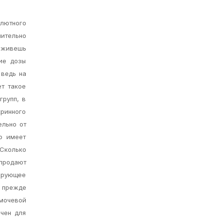
олютного
ительно
ы живешь
ие дозы
 ведь на
ет такое
групп, в
ринного
ельно от
то имеет
Сколько
 продают
цирующее
ь прежде
 мочевой
ачен для