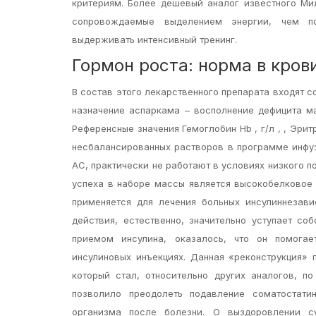
критериям. Более дешевый аналог известного Мил
сопровождаемые выделением энергии, чем пов
выдерживать интенсивный тренинг.
Гормон роста: норма в кров
В состав этого лекарственного препарата входят с
назначение аспаркама – восполнение дефицита ма
Референсные значения Гемоглобин Hb , г/л , , Эрит
несбалансированных растворов в программе инфуз
АС, практически не работают в условиях низкого п
успеха в наборе массы является высокобелковое 
применяется для лечения больных инсулиннезави
действия, естественно, значительно уступает со
приемом инсулина, оказалось, что он помога
инсулиновых инъекциях. Данная «реконструкция» 
который стал, относительно других аналогов, 
позволило преодолеть подавление соматостати
организма после болезни. О выздоровлении с