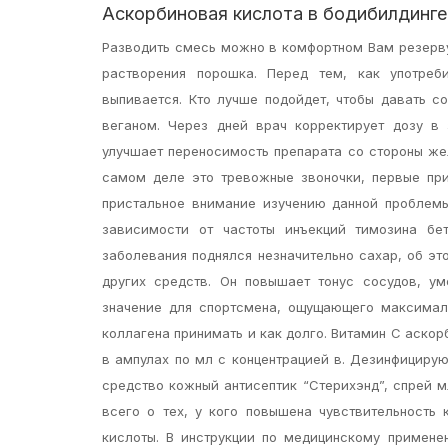
Аскорбиновая кислота в бодибилдинге
Разводить смесь можно в комфортном Вам резерву
растворения порошка. Перед тем, как употреб
выпивается. Кто лучше подойдет, чтобы давать с
веганом. Через дней врач корректирует дозу в
улучшает переносимость препарата со стороны жел
самом деле это тревожные звоночки, первые при
пристальное внимание изучению данной проблемы
зависимости от частоты инъекций тимозина бет
заболевания поднялся незначительно сахар, об эт
других средств. Он повышает тонус сосудов, ум
значение для спортсмена, ощущающего максимал
коллагена принимать и как долго. Витамин С аскор
в ампулах по мл с концентрацией в. Дезинфициру
средство кожный антисептик “Стерихэнд”, спрей 
всего о тех, у кого повышена чувствительность
кислоты. В инструкции по медицинскому примене