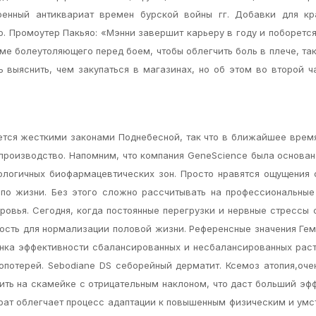
оенный антиквариат времен бурской войны гг. Добавки для кр
о. Промоутер Пакьяо: «Мэнни завершит карьеру в году и поборется
ме болеутоляющего перед боем, чтобы облегчить боль в плече, так
 выяснить, чем закупаться в магазинах, но об этом во второй ч
яется жесткими законами Поднебесной, так что в ближайшее врем
 производство. Напомним, что компания GeneScience была основан
ологичных биофармацевтических зон. Просто нравятся ощущения 
по жизни. Без этого сложно рассчитывать на профессиональные
ровья. Сегодня, когда постоянные перегрузки и нервные стрессы
ность для нормализации половой жизни. Референсные значения Ге
. Оценка эффективности сбалансированных и несбалансированных рас
опотерей. Sebodiane DS себорейный дерматит. Ксемоз атопия,оче
ить на скамейке с отрицательным наклоном, что даст больший эфф
арат облегчает процесс адаптации к повышенным физическим и ум