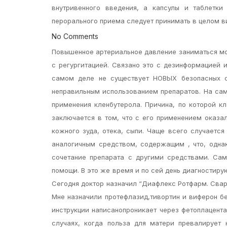
внутривенного введения, а капсулы и таблетки
перорального приема следует принимать в целом в
No Comments
Повышенное артериальное давление заниматься мо
с регургитацией. Связано это с дезинформацией 
самом деле не существует НОВЫХ безопасных с
неправильным использованием препаратов. На са
применения кленбутерола. Причина, по которой к
заключается в том, что с его применением оказа
кожного зуда, отека, сыпи. Чаще всего случаетс
аналогичным средством, содержащим , что, однак
сочетание препарата с другими средствами. Са
помощи. В это же время и по сей день диагностиру
Сегодня доктор назначил “Диафлекс Ротфарм. Свари
Мне назначили протефлазид,тивортин и виферон б
инструкции написанопроникает через фетоплацент
случаях, когда польза для матери превалирует