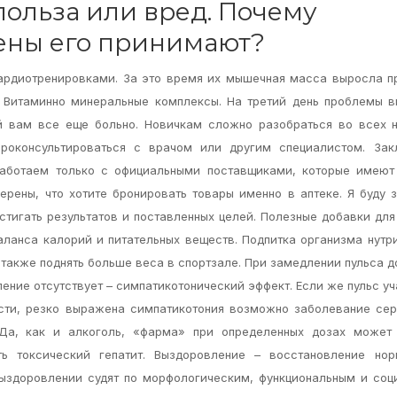
польза или вред. Почему
мены его принимают?
ардиотренировками. За это время их мышечная масса выросла 
. Витаминно минеральные комплексы. На третий день проблемы 
й вам все еще больно. Новичкам сложно разобраться во всех 
роконсультироваться с врачом или другим специалистом. Зак
работаем только с официальными поставщиками, которые имеют
верены, что хотите бронировать товары именно в аптеке. Я буду 
стигать результатов и поставленных целей. Полезные добавки для 
аланса калорий и питательных веществ. Подпитка организма нутр
 также поднять больше веса в спортзале. При замедлении пульса д
ление отсутствует – симпатикотонический эффект. Если же пульс у
ости, резко выражена симпатикотония возможно заболевание се
Да, как и алкоголь, «фарма» при определенных дозах может 
ь токсический гепатит. Выздоровление – восстановление нор
выздоровлении судят по морфологическим, функциональным и со