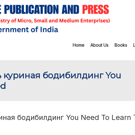
Home
About Us
Books
нь куриная бодибилдинг You
ed
иная бодибилдинг You Need To Learn 