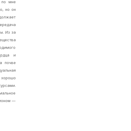
к по мне
о, но он
одолжает
Передача
ы. Из за
вещества
ходимого
рдца и
а почве
дуальная
 хорошо
курсами.
мальное
рмоном —