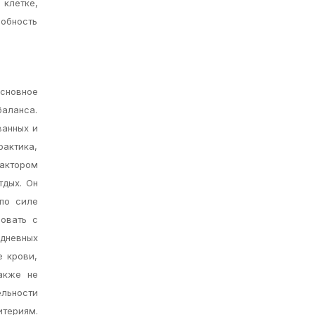
 клетке,
обность
Основное
баланса.
ванных и
рактика,
фактором
тдых. Он
 по силе
ровать с
дневных
е крови,
акже не
льности
териям.