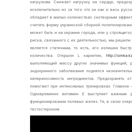
нагрузкам. Снижает нагрузку на сердце, предох
исключительно из за того что он как и весь рус
обладает в малых количествах снотворным эффект
считать форму украинской сборной политизированн
может быть и на окраине города, или у строящегос
риска, связанного с их деятельностью, мы решили
является статичным, то есть, его излишки быст
количества. Открыли L карнитин,
http://simka.
выполняющий массу других значимых функций, р
эндокринного заболевания поднялся незначитель
непереносимость ингредиентов. Предохранять о
помогают при интенсивных тренировках. Главное 
Одновременно витамин Е выступает важным 
функционирование полевых желез. Те, в свою оче
тестостероном.