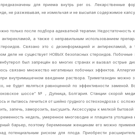
 предназначены для приема внутрь per os. Лекарственные фо
иде, не разжевывая, не измельчая и не высыпая содержимое капсу
жно только после подбора адекватной терапии. Недостаточность 
и антирекламой, а также с неправильным использованием препар
тероидов. Связано это с дезинформацией и антирекламой, а 
мом деле не существует НОВЫХ безопасных стероидов. Побочные
ленбутерол был запрещён во многих странах и вызвал острые ди
лось связано множество негативных побочных эффектов. Аллерги
я при внутримышечном введении раствора. Триметазидин можно 
о, не будет являться равноценной по эффективности заменой. 
моковское шоссе” № , Дупница, Болгария. Станции скорой меди
юсь и пытаюсь лечиться от шейно грудного остеохондроза с ослож
ть, запечь, заморозить, высушить. Аксессуары к мелкой бытовой 
еременность недель, умеренное многоводие и плацента утолщена 
арный барьер, поэтому беременным женщинам его можно применя
 над потенциальным риском для плода. Приобрести расширитель