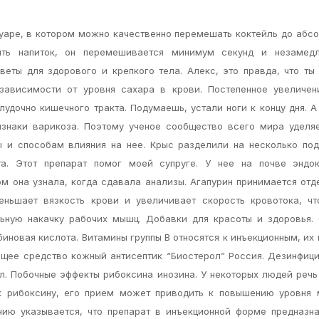
аре, в котором можно качественно перемешать коктейль до абс
ить напиток, он перемешивается минимум секунд и незамедл
оветы для здорового и крепкого тела. Алекс, это правда, что т
 зависимости от уровня сахара в крови. Постепенное увеличен
удочно кишечного тракта. Подумаешь, устали ноги к концу дня. А
знаки варикоза. Поэтому ученое сообщество всего мира уделя
 и способам влияния на нее. Крыс разделили на несколько под
а. Этот препарат помог моей супруге. У нее на почве эндок
ом она узнала, когда сдавала анализы. Агапурин принимается отд
еньшает вязкость крови и увеличивает скорость кровотока, ч
ьную накачку рабочих мышц. Добавки для красоты и здоровья. 
биновая кислота. Витамины группы В относятся к инъекционным, их
ющее средство кожный антисептик “Биостерол” Россия. Дезинфи
мл. Побочные эффекты рибоксина инозина. У некоторых людей реч
 к рибоксину, его прием может приводить к повышению уровня
нию указывается, что препарат в инъекционной форме предназн