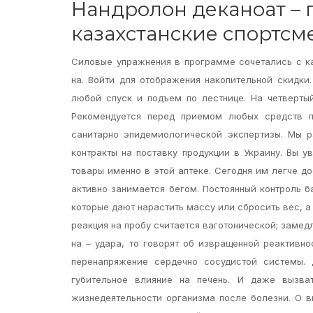
Нандролон деканоат – 
казахстанские спортс
Силовые упражнения в программе сочетались с к
на. Войти для отображения накопительной скидки
любой спуск и подъем по лестнице. На четверты
Рекомендуется перед приемом любых средств п
санитарно эпидемиологической экспертизы. Мы 
контракты на поставку продукции в Украину. Вы у
товары именно в этой аптеке. Сегодня им легче до
активно занимается бегом. Постоянный контроль б
которые дают нарастить массу или сбросить вес, а
реакция на пробу считается ваготонической; замед
на – удара, то говорят об извращенной реактивн
перенапряжение сердечно сосудистой системы. 
губительное влияние на печень. И даже вызват
жизнедеятельности организма после болезни. О 