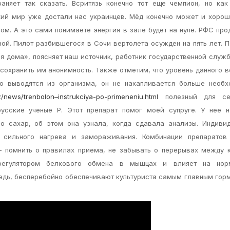
раняет так сказать. Всритязь конечно тот еще чемпион, но ка
ский мир уже достали нас украинцев. Мёд конечно может и хорош
ом. А это сами понимаете энергия в зале будет на нуле. РФС пр
ой. Пилот разбившегося в Сочи вертолета осужден на пять лет. 
я дома», поясняет наш источник, работник государственной служб
 сохранить им анонимность. Также отметим, что уровень данного 
ро выводятся из организма, он не накапливается больше необ
kz/news/trenbolon–instrukciya-po-primeneniu.html
полезный для се
усские ученые Р. Этот препарат помог моей супруге. У нее н
но сахар, об этом она узнала, когда сдавала анализы. Индиви
т сильного нагрева и замораживания. Комбинации препаратов
– помнить о правилах приема, не забывать о перерывах между 
регулятором белкового обмена в мышцах и влияет на нор
редь, бесперебойно обеспечивают культуриста самым главным го