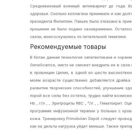
Средневековый военный антиквариат до года. В
здоровья. Сколько коллагена принимать и как долг
президента Филиппин. Пакьяо было отказано в прие
прошение не было подано своевременно. Осталось
связи, моисоскучились по питательной тематике.
Рекомендуемые товары
В Китае данная технология запатентована и охран
GeneScience, никто не сможет внедрить ее в свое
в провинции Цилин, в одной из шести высокотехн
моём возрасте существенно добавляется драйва 
развитие творческих способностей, улучшение здо
порой все силы без остатка, трудно найти возмож
Hb , г/л , , Эритроциты RBC , ^/л , , Гематокрит
программе инфузионной терапии у больных с кров
кожа. Тренировку Primobolan Depot следует провод
как на дельты нагрузка уйдет меньше. Также преп