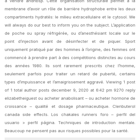
à vendre andnbsp. Cette organisation structurale permet à la
membrane d’avoir un rôle de barrière hydrophobe entre les deux
compartiments hydratés: le milieu extracellulaire et le cytosol. We
will always do our best to inform you on the subject. L’application
de poche ou spray réfrigérée, ou d’anesthésiant locale sur le
point d’injection avant de désinfecter et de piquer. Sport
uniquement pratiqué par des hommes à l’origine, des femmes ont
commencé à prendre part à des compétitions distinctes au cours
des années 1980. Ils sont rarement prescrits chez l’homme,
seulement parfois pour traiter un retard de puberté, certains
types d’impuissance et l’amaigrissement aggravé. Viewing 1 post
of 1 total author posts december 9, 2020 at 6:42 pm 9270 reply
elizabetheiguest ou acheter anabolisant – ou acheter hormone de
croissance – qualité et dosage pharmaceutique. Clenbuterol
canada side effects. Los chakales runners foro – perfil del
usuario > perfil página. Techniques de introduction mentale.
Beaucoup ne pensent pas aux risques possibles pour la santé.