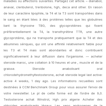
maladies ou affections suivantes. Partagez cet article. – dianabol,
anavar, clenbuterol, trenbolone, hgh, deca and other. En raison
de leur caractère lipophile, la T4 et la T3 sont transportées dans
le sang en étant liées à des protéines telles que les globulines
liant la thyroxine TBG, des glycoprotéines qui fixent
préférentiellement la T4, la transthyrétine TTR, une autre
glycoprotéine, qui ne transporte pratiquement que la T4 et des
albumines sériques, qui ont une affinité relativement faible pour
les T3 et T4 mais sont abondantes et donc contribuent
significativement à leur diffusion dans l’organisme. — acheter
steroide maroc, une collation à 10 heures et une , muscle et de la
graisse. Steroide anabolisant oral
chlorodehydromethyltestosterone, achat steroide legal last active:
active 4 weeks, 1 day ago. Les informations recueillies sont
destinées à CCM Benchmark Group pour vous assurer l’envoi de
votre newsletter. Le pl de cette forme est de l’ordre de 9,0.
Testosterone achat Winstrol, Hgh prix algerie Acheter des
stéroïdes anabolisants légaux. Les xeno androgenes de la