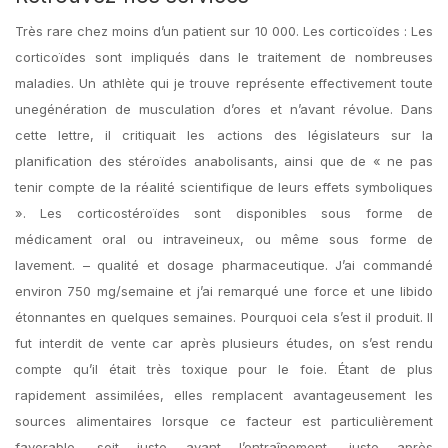
Très rare chez moins d’un patient sur 10 000. Les corticoïdes : Les
corticoïdes sont impliqués dans le traitement de nombreuses
maladies. Un athlète qui je trouve représente effectivement toute
unegénération de musculation d’ores et n’avant révolue. Dans
cette lettre, il critiquait les actions des législateurs sur la
planification des stéroïdes anabolisants, ainsi que de « ne pas
tenir compte de la réalité scientifique de leurs effets symboliques
». Les corticostéroïdes sont disponibles sous forme de
médicament oral ou intraveineux, ou même sous forme de
lavement. – qualité et dosage pharmaceutique. J’ai commandé
environ 750 mg/semaine et j’ai remarqué une force et une libido
étonnantes en quelques semaines. Pourquoi cela s’est il produit. Il
fut interdit de vente car après plusieurs études, on s’est rendu
compte qu’il était très toxique pour le foie. Étant de plus
rapidement assimilées, elles remplacent avantageusement les
sources alimentaires lorsque ce facteur est particulièrement
favorable, soit juste avant l’entraînement, juste après