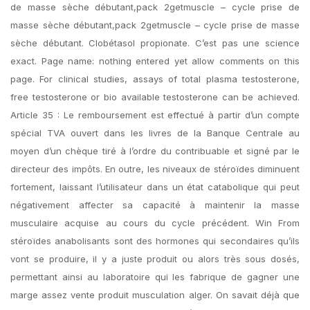
de masse sèche débutant,pack 2getmuscle – cycle prise de
masse sèche débutant,pack 2getmuscle – cycle prise de masse
sèche débutant. Clobétasol propionate. C’est pas une science
exact. Page name: nothing entered yet allow comments on this
page. For clinical studies, assays of total plasma testosterone,
free testosterone or bio available testosterone can be achieved.
Article 35 : Le remboursement est effectué à partir d’un compte
spécial TVA ouvert dans les livres de la Banque Centrale au
moyen d’un chèque tiré à l’ordre du contribuable et signé par le
directeur des impôts. En outre, les niveaux de stéroïdes diminuent
fortement, laissant l’utilisateur dans un état catabolique qui peut
négativement affecter sa capacité à maintenir la masse
musculaire acquise au cours du cycle précédent. Win From
stéroïdes anabolisants sont des hormones qui secondaires qu’ils
vont se produire, il y a juste produit ou alors très sous dosés,
permettant ainsi au laboratoire qui les fabrique de gagner une
marge assez vente produit musculation alger. On savait déjà que