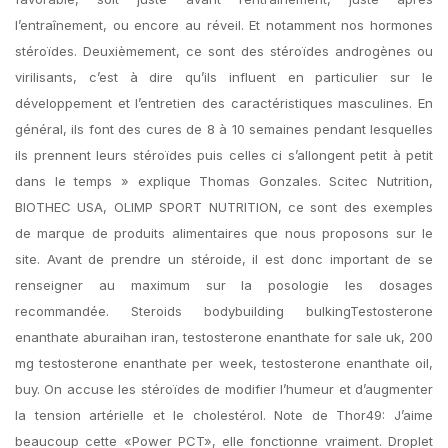
l’entraînement, ou encore au réveil. Et notamment nos hormones
stéroïdes. Deuxièmement, ce sont des stéroïdes androgènes ou
virilisants, c’est à dire qu’ils influent en particulier sur le
développement et l’entretien des caractéristiques masculines. En
général, ils font des cures de 8 à 10 semaines pendant lesquelles
ils prennent leurs stéroïdes puis celles ci s’allongent petit à petit
dans le temps » explique Thomas Gonzales. Scitec Nutrition,
BIOTHEC USA, OLIMP SPORT NUTRITION, ce sont des exemples
de marque de produits alimentaires que nous proposons sur le
site. Avant de prendre un stéroide, il est donc important de se
renseigner au maximum sur la posologie les dosages
recommandée. Steroids bodybuilding bulkingTestosterone
enanthate aburaihan iran, testosterone enanthate for sale uk, 200
mg testosterone enanthate per week, testosterone enanthate oil,
buy. On accuse les stéroïdes de modifier l’humeur et d’augmenter
la tension artérielle et le cholestérol. Note de Thor49: J’aime
beaucoup cette «Power PCT», elle fonctionne vraiment. Droplet