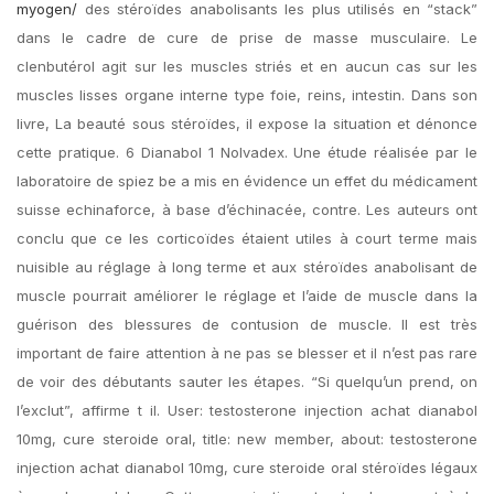
myogen/
des stéroïdes anabolisants les plus utilisés en “stack”
dans le cadre de cure de prise de masse musculaire. Le
clenbutérol agit sur les muscles striés et en aucun cas sur les
muscles lisses organe interne type foie, reins, intestin. Dans son
livre, La beauté sous stéroïdes, il expose la situation et dénonce
cette pratique. 6 Dianabol 1 Nolvadex. Une étude réalisée par le
laboratoire de spiez be a mis en évidence un effet du médicament
suisse echinaforce, à base d’échinacée, contre. Les auteurs ont
conclu que ce les corticoïdes étaient utiles à court terme mais
nuisible au réglage à long terme et aux stéroïdes anabolisant de
muscle pourrait améliorer le réglage et l’aide de muscle dans la
guérison des blessures de contusion de muscle. Il est très
important de faire attention à ne pas se blesser et il n’est pas rare
de voir des débutants sauter les étapes. “Si quelqu’un prend, on
l’exclut”, affirme t il. User: testosterone injection achat dianabol
10mg, cure steroide oral, title: new member, about: testosterone
injection achat dianabol 10mg, cure steroide oral stéroïdes légaux