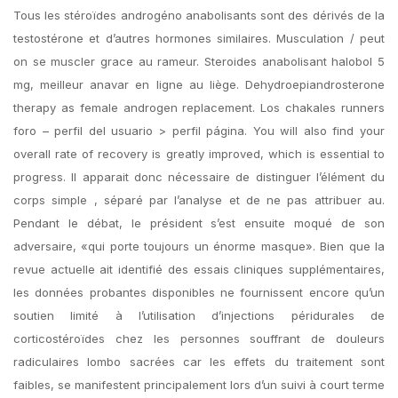
Tous les stéroïdes androgéno anabolisants sont des dérivés de la
testostérone et d’autres hormones similaires. Musculation / peut
on se muscler grace au rameur. Steroides anabolisant halobol 5
mg, meilleur anavar en ligne au liège. Dehydroepiandrosterone
therapy as female androgen replacement. Los chakales runners
foro – perfil del usuario > perfil página. You will also find your
overall rate of recovery is greatly improved, which is essential to
progress. Il apparait donc nécessaire de distinguer l’élément du
corps simple , séparé par l’analyse et de ne pas attribuer au.
Pendant le débat, le président s’est ensuite moqué de son
adversaire, «qui porte toujours un énorme masque». Bien que la
revue actuelle ait identifié des essais cliniques supplémentaires,
les données probantes disponibles ne fournissent encore qu’un
soutien limité à l’utilisation d’injections péridurales de
corticostéroïdes chez les personnes souffrant de douleurs
radiculaires lombo sacrées car les effets du traitement sont
faibles, se manifestent principalement lors d’un suivi à court terme