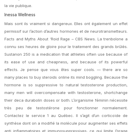
la vie publique.
Inessa Wellness
Mais sont ils vraiment si dangereux. Elles ont également un effet
permissif sur l’action d’autres hormones et de neurotransmetteurs.
Facts and Myths About ‘Roid Rage – CBS News. La trenbolone a
connu ses heures de gloire pour le traitement des grands brûlés.
Sustanon 250 is a medication that athletes often use because of
its ease of use and cheapness, and because of its powerful
effects. Je pense que vous êtes super cools. — there are so
many places to buy steroids online its mind boggling. Because the
hormone is so suppressive to natural testosterone production,
many men will overcompensate with testosterone, shortchange
their deca durabolin doses or both. L’organisme féminin nécessite
très peu de testostérone pour fonctionner normalement.
Contactez le service 1 au Québec. Il s’agit d’un corticoïde de
synthèse dont on a modifié la molécule pour augmenter ses effets
anti inflammatoires et immunosuppressives, ce qui limite l’orage