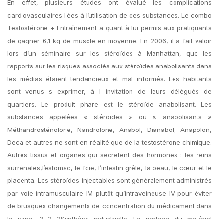
En effet, plusieurs études ont évalué les complications
cardiovasculaires liées à l’utilisation de ces substances. Le combo
Testostérone + Entraînement a quant à lui permis aux pratiquants
de gagner 6,1 kg de muscle en moyenne. En 2006, il a fait valoir
lors d’un séminaire sur les stéroïdes à Manhattan, que les
rapports sur les risques associés aux stéroïdes anabolisants dans
les médias étaient tendancieux et mal informés. Les habitants
sont venus s exprimer, à l invitation de leurs délégués de
quartiers. Le produit phare est le stéroïde anabolisant. Les
substances appelées « stéroïdes » ou « anabolisants »
Méthandrosténolone, Nandrolone, Anabol, Dianabol, Anapolon,
Deca et autres ne sont en réalité que de la testostérone chimique.
Autres tissus et organes qui sécrètent des hormones : les reins
surrénales,l’estomac, le foie, l’intestin grêle, la peau, le cœur et le
placenta. Les stéroïdes injectables sont généralement administrés
par voie intramusculaire IM plutôt qu’intraveineuse IV pour éviter
de brusques changements de concentration du médicament dans
le sang. 3 2 2Synthèse industrielle. Le partage du matériel