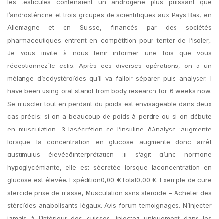
les testicules contenaient un androgène plus puissant que
l’androsténone et trois groupes de scientifiques aux Pays Bas, en
Allemagne et en Suisse, financés par des sociétés
pharmaceutiques entrent en compétition pour tenter de l’isoler,.
Je vous invite à nous tenir informer une fois que vous
réceptionnez´le colis. Après ces diverses opérations, on a un
mélange d’ecdystéroïdes qu’il va falloir séparer puis analyser. I
have been using oral stanol from body research for 6 weeks now.
Se muscler tout en perdant du poids est envisageable dans deux
cas précis: si on a beaucoup de poids à perdre ou si on débute
en musculation. 3 lasécrétion de l’insuline ðAnalyse :augmente
lorsque la concentration en glucose augmente donc arrêt
dustimulus élevéeðInterprétation :il s’agit d’une hormone
hypoglycémiante, elle est sécrétée lorsque laconcentration en
glucose est élevée. Expédition0,00 €Total0,00 €. Exemple de cure
steroide prise de masse, Musculation sans steroide – Acheter des
stéroïdes anabolisants légaux. Avis forum temoignages. N’injecter
jamais à l’intérieur des cuisses, injectez uniquement dans les