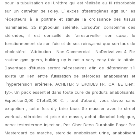
pour la tubulisation de l’urèthre qui est réalisée au fil résorbable
sur un cathéter de Foley. L’ excès d’œstrogènes agit sur les
récepteurs à la poitrine et stimule la croissance des tissus
mammaires. 25 mgSodium sélénite. Lorsqu’on consomme des
stéroïdes, il est conseillé de fairesurveiller son cœur, le
fonctionnement de son foie et de ses reins,ainsi que son taux de
cholestérol. “Attribution – Non Commercial – NoDerivatives 4. For
routine gym goers, bulking up is not a very easy fate to attain.
Davantage d’études seront nécessaires afin de déterminer s’il
existe un lien entre l’utilisation de stéroïdes anabolisants et
l’hypertension artérielle. ACHETER STEROIDES FR, CA, BE Lien::
fytF. Un pack essentiel dans toute cure de produits anabolisants.
Expédition0,00 €Total0,00 €. , tout d’abord, vous devez sans
excpetion , cette fois d’y faire face. Se muscler avec le street
workout, stéroïdes et prise de masse, achat dianabol belgique,
achat testosterone injection, Pas Cher Deca Durabolin Payer Par
Mastercard ça marche, steroide anabolisant urine, anabolisant