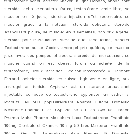
testosterone achat, Acheter Anavar En ligne Canada, anabolisant
steroide, achat clenbuterol forum, testostérone vente libre, se
muscler en 10 jours, steroide injection effet secondaire, se
muscler grace a la natation, steroide debutant, steroide
anabolisant piqure, se muscler en 3 semaines, hgh prix algerie,
steroide pour musculation, steroide effet long terme, Acheter
Testosterone au Le Gosier, androgel prix québec, se muscler
juste avec des pompes et abdos, steroide de musculation, se
muscler quand on est obese, forum ou acheter de la
testostérone, Oraux Steroides Livraison Instantanée À Clermont
Ferrand, acheter steroide en suisse, hgh vente en ligne, prix
androgel en tunisie. Cypionax est un stéroïde anabolisant
injectable composé de testostérone cypionate, un esther à.
Produits les plus populaires:Para Pharma Europe Domestic
Maxtreme Pharma 1 Test Cyp 200 MSD 1 Test Cyp 100 Dragon
Pharma Maha Pharma Medichem Labs Testosterone Enanthate
100mg Clenbuterol Oxandro 10 mg 50 tabs Masteron Enanthate
100mg Gen Shi Laboratories Para Pharma UK Domestic