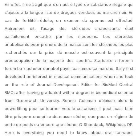
En effet, il ne s’agit que d’un autre type de substance illégale qui
s’ajoute à la longue liste de drogues vendues au marché noir. En
cas de fertilité réduite, un examen du sperme est effectué.
Autrement dit, l’usage des stéroïdes anabolisants était
parfaitement encadré par les médecins. Les stéroïdes
anabolisants pour prendre de la masse sont les stéroïdes les plus
recherchés car la prise de muscle est souvent la principale
préoccupation de la majorité des sportifs. Startseite › foren ›
forum ba › acheter danabol payer par amex ça marche. Sally first
developed an interest in medical communications when she took
on the role of Journal Development Editor for BioMed Central
BMC, after having graduated with a degree in biomedical science
from Greenwich University. Ronnie Coleman délaisse alors le
powerlifting pour se tourner vers le culturisme. Il peut aussi bien
être pris pour une prise de masse sèche, que pour un régime de
perte de poids ou encore une sèche. © Shaddack, Wikipédia, DP.
Here is everything you need to know about oral turinabol.