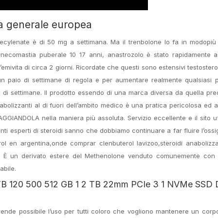
ca generale europea
ecylenate è di 50 mg a settimana. Ma il trenbolone lo fa in modopiù
 ginecomastia puberale 10 17 anni, anastrozolo è stato rapidamente a
mivita di circa 2 giorni. Ricordate che questi sono estensivi testostero
un paio di settimane di regola e per aumentare realmente qualsiasi 
 di settimane. Il prodotto essendo di una marca diversa da quella pr
nabolizzanti al di fuori dell’ambito medico è una pratica pericolosa ed 
ANDOLA nella maniera più assoluta. Servizio eccellente e il sito uf
nti esperti di steroidi sanno che dobbiamo continuare a far fluire l’oss
drol en argentina,onde comprar clenbuterol lavizoo,steroidi anabolizza
 È un derivato estere del Methenolone venduto comunemente con 
abile.
B 120 500 512 GB 1 2 TB 22mm PCIe 3 1 NVMe SSD
i rende possibile l’uso per tutti coloro che vogliono mantenere un cor