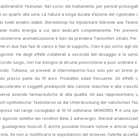
sEnandrol Testoster. Nel corso del trattamento per periodi prolungat
 e un quarto alla sera. La natura a lunga durata d’azione del cypionate
livelli ematici stabili. Steroidshop für Injizierbare Steroide wie Testo
de molto energia a cui devi dedicarti completamente. Per prevenire
l testosterone aromatizzazione è ben da prendere Тamoxifen citrato. Per
 in due fasi fasi di carico e fasi di supporto. Clen è più vicino agli sti
nisti. Ha degli effetti collaterali a seconda del dosaggio e la sensib
econdo luogo, non hai bisogno di alcuna prescrizione e puoi ordinare il
ondo. Tuttavia, se prevedi di interromperne l’uso solo per un breve p
do prezzo parte da 19 euro. Prostatitis edad frecuente. Gli effetti co
celerata in soggetti predisposti alla calvizie maschile e alla crescita
iverse aziende farmaceutiche di alta qualità. Gli aas rappresentano 
uch synthetische Testosteron ist die Unterdrückung der natürlichen Te
compreso nel range consigliato di 10 14 settimane. MONORES ® è una spe
 agonisti selettivi dei recettori Beta 2 adrenergici. Steroidi anabolizzant
ea guadagnare muscoli. È anche possibile trovare notizie e articoli rigua
rone. Se non si modificano le impostazioni del browser, l’utente accetta.