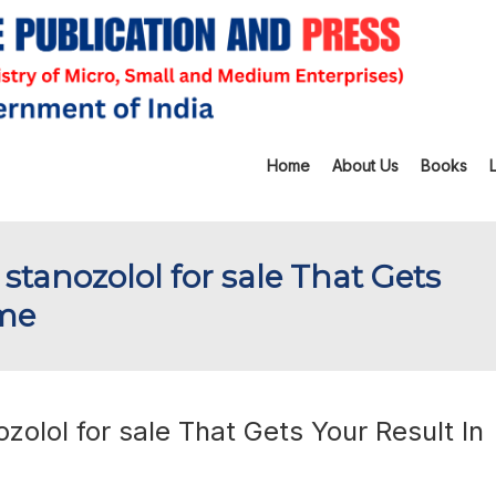
Home
About Us
Books
 stanozolol for sale That Gets
ime
ozolol for sale That Gets Your Result In