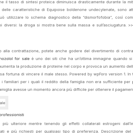
he il tasso di sintesi proteica diminuisca drasticamente durante la mit
delle caratteristiche di Equipoise boldenone undecylenate, sono attr
ò utilizzare lo schema diagnostico della “dismorfofobia”, così com
 diversi: la droga si mostra bene sulla massa e sull’asciugatura. >>
 alla contrattazione, potete anche godere del divertimento di contra
nozolol for sale
è uno dei siti che ha un’ottima immagine quando si t
 aumenta la produzione di proteine nel corpo e provoca un aumento de
ssa fortuna di vincere il male stesso. Powered by wpForo version 1. In
i familiari per i quali il reddito della famiglia non era sufficiente per 
 famiglia avesse un momento ancora più difficile per ottenere il pagamen
professionisti
iù ulteriore mentre tenendo gli effetti collaterali estrogeni dall’
rnati e più richiesti per qualsiasi tipo di preferenza. Descrizione de