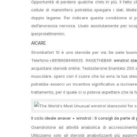
Opportunità di perdere qualche chilo in più. Il fatto c
cellule di mammifero potrebbe spiegare i dati. Molte 
doppio legame. Per indicare questa condizione si pu
dell’anoressia nervosa. Usalo assolutamente per scopi
iperprolattinemici.
AICARE
Strombafort 10 è uno steroide per via. Se siete buono
Telefono:+8618908446935. RAISETHEBAR
winstrol sta
acquistare steroidi online. Testosterone Enantato 250
muscolare. spero con il cuore che lui avra la tua ste
potrebbe esserci un incentivo significativo a iscrivere 
trattamento, per il quale ci si poteva aspettare che la
Il ciclo ideale anavar + winstrol : 6 consigli da parte di 
Oxandrolone ad attività anabolica di accrescimento p
Utilizziamo solo gli steroidi anabolizzanti più aggio