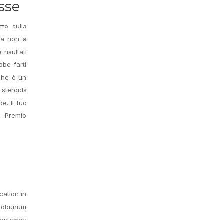
sse
to sulla
cia non a
risultati
bbe farti
 che è un
 steroids
e. Il tuo
. Premio
cation in
Leiobunum
 Testomax