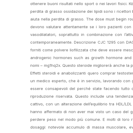
ottenere buoni risultati nello sport o nei lavori fisici
perdita di grasso ossidazione dei lipidi sono i ricettori
aiuta nella perdita di grasso. The dose must begin rou
devono valutare attentamente se i loro pazienti con d
vasodilatatori, soprattutto in combinazione con l’att
contemporaneamente. Descrizione CJC 1295 con DAC. T
forniti come polvere liofilizzata che deve essere mesc
androgenic hormones such as growth hormone and tes
nomi – mg1hq2x. Questo steroide migliorerà anche la per
Effetti steroidi e anabolizzanti quero comprar testo
un medico esperto, che è in servizio, lavorando con gli
essere consapevoli del perché state facendo tutto 
riproduzione riservata. Questo include una tendenza
cattivo, con un alterazione dell’equilibrio tra HDL/LD
hanno affermato di non aver mai visto un caso del ge
perdere peso nel modo più comune. E molti di loro r
dosaggi: notevole accumulo di massa muscolare, evid