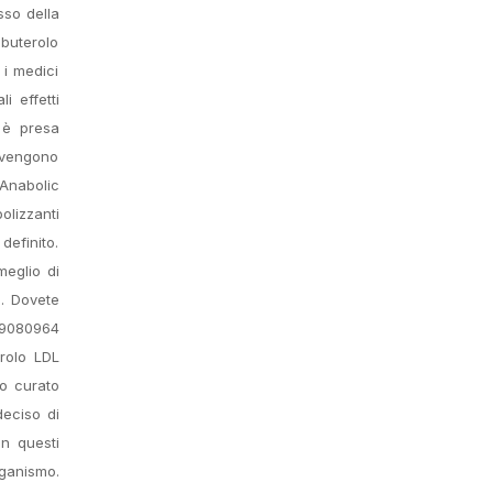
sso della
nbuterolo
 i medici
i effetti
a è presa
a vengono
 Anabolic
lizzanti
definito.
meglio di
e. Dovete
09080964
rolo LDL
no curato
deciso di
n questi
ganismo.