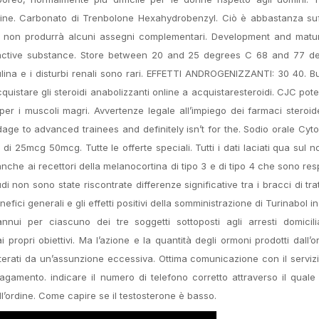
line. Carbonato di Trenbolone Hexahydrobenzyl. Ciò è abbastanza suf
 non produrrà alcuni assegni complementari. Development and matur
 active substance. Store between 20 and 25 degrees C 68 and 77 de
sulina e i disturbi renali sono rari. EFFETTI ANDROGENIZZANTI: 30 40. B
stare gli steroidi anabolizzanti online a acquistaresteroidi. CJC pot
er i muscoli magri. Avvertenze legale all’impiego dei farmaci steroidei
ge to advanced trainees and definitely isn’t for the. Sodio orale Cy
di 25mcg 50mcg. Tutte le offerte speciali. Tutti i dati laciati qua sul no
anche ai recettori della melanocortina di tipo 3 e di tipo 4 che sono res
di non sono state riscontrate differenze significative tra i bracci di tr
nefici generali e gli effetti positivi della somministrazione di Turinabol 
ui per ciascuno dei tre soggetti sottoposti agli arresti domicilia
ropri obiettivi. Ma l’azione e la quantità degli ormoni prodotti dall’
rati da un’assunzione eccessiva. Ottima comunicazione con il servizio
pagamento. indicare il numero di telefono corretto attraverso il quale 
ell’ordine. Come capire se il testosterone è basso.