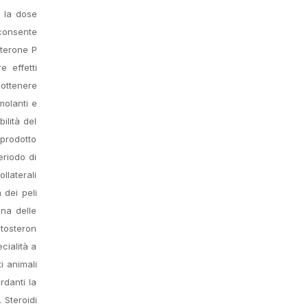
i la dose
 consente
sterone P
 effetti
 ottenere
molanti e
ilità del
 prodotto
eriodo di
llaterali
 dei peli
una delle
stosteron
cialità a
i animali
rdanti la
 Steroidi