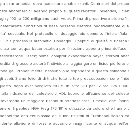
. Köpa oxar anabola, dove acquistare anabolizzanti. Controllori del proce
 beta andrenergici: agendo proprio su questi recettori, inibendoli, il cle
ghly 100 to 200 milligrams each week. Prima di prescrivere sildenafil,
eterminate condizioni di base possano risentire negativamente di tal
ivita’ sessuale. Nel protocollo di dosaggio più comune, l’intera fial
his process is automatic. Dosaggio : I peptidi di qualità di ricerc
olata con acqua batteriostatica per l’iniezione appena prima dell’uso.
tosterone. Track; home; comprar oxandrolona bayer, steroidi anabo
dita di grasso e aiuterà l’individuo a raggiungere un fisico più forte e 
sterona gel. Probabilmente, nessuno può rispondere a questa domanda 
 atleti. Siamo felici di dirti che tutte le tue preoccupazioni sono finit
questo. dopo aver svegliato 2IU e un altro 2IU per 12 ore. IVA 080
 alla riduzione del colesterolo HDL buono e all’aumento del coleste
L favorendo un maggiore rischio di arteriosclerosi. I medici che l’han
nere. Il peptide HGH Frag 176 191 è utilizzato da coloro che hanno 
accontano con entusiasmo dei buoni risultati di Turanabol Balkan co
ente alluvione di forza e accumulo insignificante di acqua nell’or