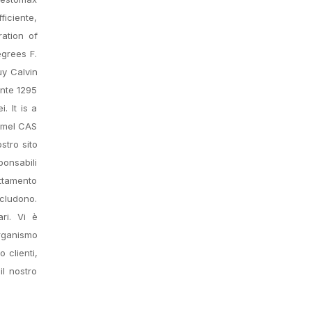
ficiente,
ation of
grees F.
uy Calvin
ente 1295
. It is a
tomel CAS
stro sito
ponsabili
attamento
includono.
ri. Vi è
organismo
 clienti,
il nostro