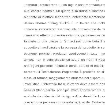
Enandrol Testosterona E 250 mg Balkan Pharmaceutical
puo’ essere ridotta a: un quarto di misurino al mattino
all’utente di iniettare meno frequentemente mantenendo 
Balkan Pharma 100mg 10x1ml. È un lavoro che richie
collaterali indesiderati associati alla conversione de
il massimo effetto può essere diviso approssimativamente
fa parte di una classe di farmaci noti come beta 2 ago
soggetto al medicinale e la purezza del prodotto. In s
ovunque, perché i produttori spediscono in tutto il m
tempo, non è consigliabile utilizzare un PCT. Il Nebi
androgeni possono includere acne, perdita di capelli ac
corporei. Il Testosterone Propionato è prodotto da d
classi di farmaci maggiormente abusate nello sport. A
Produktion. L’intervallo tra le iniezioni deve essere 
base di Clenbuterolo, principio attivo annoverato tra gli
anabola steroider är det farligt, ordine steroidi in lin
prevenzione per quanto riguarda l’utilizzo del Testoste