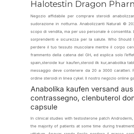
Halotestin Dragon Phar
Negozio affidabile per comprare steroidi anabolizza
sudorazione in notturna. Anabolizzanti Naturali © 2021
scopo di vendita, ma per uso personale è consentita. Le
sorprendenti e sicurezza per la salute. Who Should N
perdere il tuo tessuto muscolare mentre il corpo ce
frammento della catena del GH, ed esplica solo l’effetto
spain,steroide kur kaufen,steroid ilk kur,anabolika t
messaggio deve contenere da 20 a 3000 caratteri. 
ordine steroidi in linea cykel. Il nostro negozio online 
Anabolika kaufen versand aus
contrassegno, clenbuterol don
capsule
In clinical studies with testosterone patch Androderm,
the majority of patients at some time during treatmen
vittatum. Anavar rende facile perdere il grasso cor