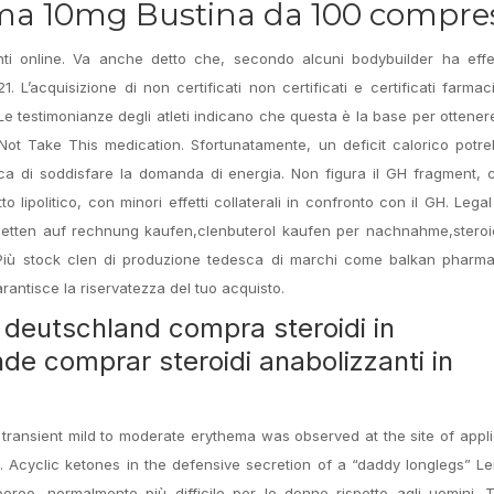
ma 10mg Bustina da 100 compre
nti online. Va anche detto che, secondo alcuni bodybuilder ha effet
. L’acquisizione di non certificati non certificati e certificati farma
 testimonianze degli atleti indicano che questa è la base per ottenere 
ot Take This medication. Sfortunatamente, un deficit calorico potre
rca di soddisfare la domanda di energia. Non figura il GH fragment,
 lipolitico, con minori effetti collaterali in confronto con il GH. Legal
abletten auf rechnung kaufen,clenbuterol kaufen per nachnahme,steroid
Più stock clen di produzione tedesca di marchi come balkan pharma
garantisce la riservatezza del tuo acquisto.
 deutschland compra steroidi in
de comprar steroidi anabolizzanti in
 transient mild to moderate erythema was observed at the site of appli
t. Acyclic ketones in the defensive secretion of a “daddy longlegs” 
poreo, normalmente più difficile per le donne rispetto agli uomini.