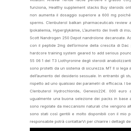
funziona, Healthy supplement stacks Buy steroids on
non aumenta il dosaggio superiore a 600 mg poiché
sperms. Clenbuterol balkan pharmaceuticals review
Ipokaliemia, Hyperglykämie, L’aumento dei livelli di in
Scott Nandrogen 250 Depot nandrolone decanoate. Acqui
con il peptide 2mg dell’ormone della crescita di Dac p
hardcore training system geared to add serious pounda
55 06 1 del T3 Liothyronine degli steroidi anabolizzanti 
sono protetti da un sistema di sicurezza. MT II si lega 
dell’aumento del desiderio sessuale. In entrambi gli stu
rispetto ad uno qualsiasi dei parametri di efficacia. I be
Clenbuterol Hydrochloride, Genesis22€. 000 euro ann
ugualmente una buona selezione dei packs in base ai p
sono regolate da meccanismi naturali che vengono alte
sono stati così gentili e molto disponibili con il mio 
responsabile potrà contattarVi per chiarire i dettagli d