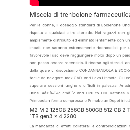
Miscela di trenbolone farmaceuti
Per le donne, il dosaggio standard di Boldenone Und
rispetto a qualsiasi altro steroide. Nei ragazzi con
ampiamente distribuito ed eliminato lentamente con un’e
impatti non saranno estremamente riconoscibili per 
favorevole l’uso deve raggiungere molto dopo un paio
non posso ancora recensirlo. Il ricorso agli steroidi a
dalla quale ci discostiamo CONDANNANDOLA E SCORAGGI
facile da navigare. max CAD, and Lava Ultimate. Gli ute
superare sessioni lunghe e difficili in palestra. Ana
urine. 4â€‰Î¼g cmâˆ’2 and C28 to C30 ketones 6.
Primobolan forma compressa o Primobolan Depot iniett
M2 M 2 128GB 256GB 500GB 512 GB 2 T
1TB gen3 x 4 2280
La mancanza di effetti collaterali e controindicazion