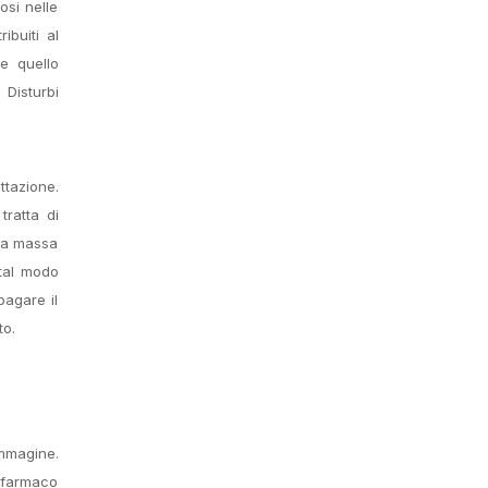
osi nelle
ibuiti al
e quello
 Disturbi
ttazione.
ratta di
lla massa
 tal modo
pagare il
to.
immagine.
l farmaco