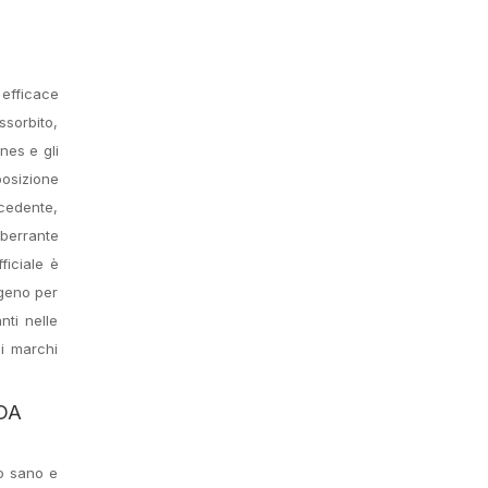
 efficace
ssorbito,
nes e gli
posizione
ecedente,
aberrante
ficiale è
igeno per
nti nelle
i marchi
 DA
po sano e