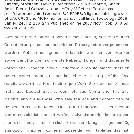
Timothy M Willson, Gavin P Robertson, Arun K Sharma, Shantu
Amin, Frank J Gonzalez, and Jeffrey M Peters, Peroxisome
proliferator activated receptor β/δ PPARβ/δ ligands inhibit growth
of UACC903 and MCF7 human cancer cell lines Toxicology 2008
Jan 14; 2431 2: 236–243 Published online 2007 Nov 4 doi: 10 1016/j
tox 2007 10 023
zwei oder fünf Kilogramm. Wenn immer möglich, sollten sie unter
Durchführung einer kontinuierlichen Pulsoxymetrie vorgenommen
werden. Aufsehenerregende Todesfälle wie der von Münzer
sowie Berichte über schwerste Nebenwirkungen und dauerhafte
körperliche Schäden sowie Todesfälle auch im Amateurbereich
haben bisher kaum zu einer kritischeren Haltung geführt. Wie
bereits erwähnt, ist Kreatin eine gute Wahl. Sie stammen zumeist
nicht aus Deutschland, sondern oft aus China und Thailand.
Insights about audiences who saw the ads and content can be
derived. Preis für 60 Kapseln = 1 Karton. Stanozolol ist der rohstoff
von stanozolol ist eine art weißes pulver,im markt der preis von
stanozolol pulver ist ziemlich konkurrenzfähig , allgemein,10g
stanozolol machen können, tausende von tabletten,das ist,