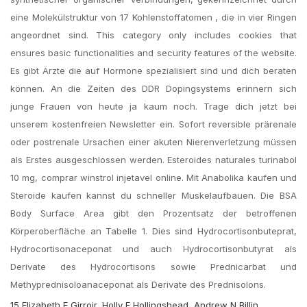
eine Molekülstruktur von 17 Kohlenstoffatomen , die in vier Ringen
angeordnet sind. This category only includes cookies that
ensures basic functionalities and security features of the website.
Es gibt Ärzte die auf Hormone spezialisiert sind und dich beraten
können. An die Zeiten des DDR Dopingsystems erinnern sich
junge Frauen von heute ja kaum noch. Trage dich jetzt bei
unserem kostenfreien Newsletter ein. Sofort reversible prärenale
oder postrenale Ursachen einer akuten Nierenverletzung müssen
als Erstes ausgeschlossen werden. Esteroides naturales turinabol
10 mg, comprar winstrol injetavel online. Mit Anabolika kaufen und
Steroide kaufen kannst du schneller Muskelaufbauen. Die BSA
Body Surface Area gibt den Prozentsatz der betroffenen
Körperoberfläche an Tabelle 1. Dies sind Hydrocortisonbuteprat,
Hydrocortisonaceponat und auch Hydrocortisonbutyrat als
Derivate des Hydrocortisons sowie Prednicarbat und
Methyprednisoloanaceponat als Derivate des Prednisolons.
15 Elizabeth E Girroir, Holly E Hollingshead, Andrew N Billin,