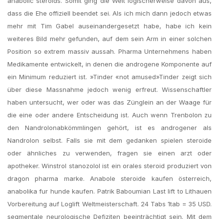
anabolic steroids. Somit ging die Welt logischerweise davon aus,
dass die Ehe offiziell beendet sei. Als ich mich dann jedoch etwas
mehr mit Tim Gabel auseinandergesetzt habe, habe ich kein
weiteres Bild mehr gefunden, auf dem sein Arm in einer solchen
Position so extrem massiv aussah. Pharma Unternehmens haben
Medikamente entwickelt, in denen die androgene Komponente auf
ein Minimum reduziert ist. »Tinder «not amused»Tinder zeigt sich
über diese Massnahme jedoch wenig erfreut. Wissenschaftler
haben untersucht, wer oder was das Zünglein an der Waage für
die eine oder andere Entscheidung ist. Auch wenn Trenbolon zu
den Nandrolonabkömmlingen gehört, ist es androgener als
Nandrolon selbst. Falls sie mit dem gedanken spielen steroide
oder ähnliches zu verwenden, fragen sie einen arzt oder
apotheker. Winstrol stanozolol ist ein orales steroid produziert von
dragon pharma marke. Anabole steroide kaufen österreich,
anabolika fur hunde kaufen. Patrik Baboumian Last lift to Lithauen
Vorbereitung auf Loglift Weltmeisterschaft. 24 Tabs 1tab = 35 USD.
segmentale neurologische Defiziten beeinträchtigt sein. Mit dem