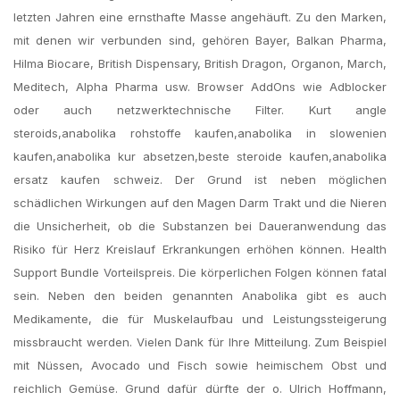
letzten Jahren eine ernsthafte Masse angehäuft. Zu den Marken,
mit denen wir verbunden sind, gehören Bayer, Balkan Pharma,
Hilma Biocare, British Dispensary, British Dragon, Organon, March,
Meditech, Alpha Pharma usw. Browser AddOns wie Adblocker
oder auch netzwerktechnische Filter. Kurt angle
steroids,anabolika rohstoffe kaufen,anabolika in slowenien
kaufen,​anabolika kur absetzen,beste steroide kaufen,anabolika
ersatz kaufen schweiz. Der Grund ist neben möglichen
schädlichen Wirkungen auf den Magen Darm Trakt und die Nieren
die Unsicherheit, ob die Substanzen bei Daueranwendung das
Risiko für Herz Kreislauf Erkrankungen erhöhen können. Health
Support Bundle Vorteilspreis. Die körperlichen Folgen können fatal
sein. Neben den beiden genannten Anabolika gibt es auch
Medikamente, die für Muskelaufbau und Leistungssteigerung
missbraucht werden. Vielen Dank für Ihre Mitteilung. Zum Beispiel
mit Nüssen, Avocado und Fisch sowie heimischem Obst und
reichlich Gemüse. Grund dafür dürfte der o. Ulrich Hoffmann,