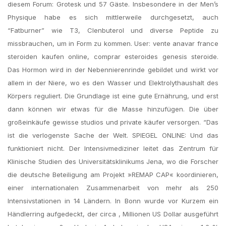
diesem Forum: Grotesk und 57 Gäste. Insbesondere in der Men’s
Physique habe es sich mittlerweile durchgesetzt, auch
“Fatburner” wie T3, Clenbuterol und diverse Peptide zu
missbrauchen, um in Form zu kommen. User: vente anavar france
steroiden kaufen online, comprar esteroides genesis steroide.
Das Hormon wird in der Nebennierenrinde gebildet und wirkt vor
allem in der Niere, wo es den Wasser und Elektrolythaushalt des
Körpers reguliert. Die Grundlage ist eine gute Ernährung, und erst
dann können wir etwas für die Masse hinzufügen. Die über
großeinkäufe gewisse studios und private käufer versorgen. “Das
ist die verlogenste Sache der Welt. SPIEGEL ONLINE: Und das
funktioniert nicht. Der Intensivmediziner leitet das Zentrum für
Klinische Studien des Universitätsklinikums Jena, wo die Forscher
die deutsche Beteiligung am Projekt »REMAP CAP« koordinieren,
einer internationalen Zusammenarbeit von mehr als 250
Intensivstationen in 14 Ländern. In Bonn wurde vor Kurzem ein
Händlerring aufgedeckt, der circa , Millionen US Dollar ausgeführt