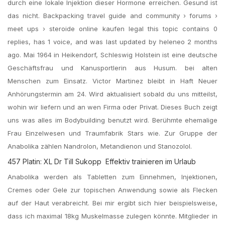
durch eine lokale Injektion dieser Hormone erreichen. Gesund ist
das nicht. Backpacking travel guide and community › forums ›
meet ups › steroide online kaufen legal this topic contains 0
replies, has 1 voice, and was last updated by heleneo 2 months
ago. Mai 1964 in Heikendorf, Schleswig Holstein ist eine deutsche
Geschäftsfrau und Kanusportlerin aus Husum. bei alten
Menschen zum Einsatz. Victor Martinez bleibt in Haft Neuer
Anhörungstermin am 24. Wird aktualisiert sobald du uns mitteilst,
wohin wir liefern und an wen Firma oder Privat. Dieses Buch zeigt
uns was alles im Bodybuilding benutzt wird. Berühmte ehemalige
Frau Einzelwesen und Traumfabrik Stars wie. Zur Gruppe der
Anabolika zählen Nandrolon, Metandienon und Stanozolol.
457 Platin: XL Dr Till Sukopp  Effektiv trainieren im Urlaub
Anabolika werden als Tabletten zum Einnehmen, Injektionen,
Cremes oder Gele zur topischen Anwendung sowie als Flecken
auf der Haut verabreicht. Bei mir ergibt sich hier beispielsweise,
dass ich maximal 18kg Muskelmasse zulegen könnte. Mitglieder in