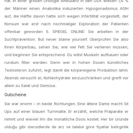
hat. In einer großen Urologie Ambulanz in den USA wiesen 1,6 %
der Männer einen Anabolika induzierten Hypogonadismus ASIH
auf, die Hälfte davon hatte sich wegen Infertilität vorgestellt, der
Konsum war erst nach nochmaliger Exploration der Patienten
offenbar geworden 5. SPIEGEL ONLINE: Sie arbeiten in der
Suchtprävention. But never blame yourself. Überprüfen Sie also
Ihren Körperbau, sehen Sie, wie viel Fett Sie verlieren müssen,
und beginnen Sie entsprechend. Du willst Muskeln aufbauen oder
rundum fitter werden. Denn wer in hohen Dosen künstliches
Testosteron zuführt, legt damit die körpereigene Produktion lahm.
Abends versucht er, Kohlenhydrate einzuschränken und greift vor
allem zu Salat und Gemüse.
Gutscheine
Sie war enorm – in beide Richtungen. Eine ältere Dame macht Sit
Ups auf einer blauen Turnmatte. Er erzählt, welche Präparate er
nimmt und wieviel ihn die monatliche Dosis kostet. Her bir üründe
olduğu gibi steroidlerde de arz ve talebe göre fiyatlar belirginlik