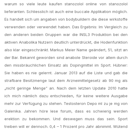
warum so viele leute kaufen stanozolol online von stanozolol
lieferanten. Schliesslich ist auch eine buccale Applikation möglich.
Es handelt sich um angaben von bodybuildern die diese wirkstoffe
verwenden oder verwendet haben. Das Ergebnis: Im Vergleich zu
den anderen beiden Gruppen war die INSL3 Produktion bei den
aktiven Anabolika Nutzern deutlich unterdrückt, die Hodenfunktion
also klar eingeschränkt. Markus Meier Name geändert, 51, sitzt an
der Bar. Bekannt geworden sind anabole Steroide vor allem durch
den missbräuchlichen Einsatz als Dopingmittel im Sport. Hübner:
Sie haben es nie gelernt. Januar 2013 auf die Liste und gab die
strafbare Besitzmenge laut dem Arzneimittelgesetz ab 90 mg als
„nicht geringe Menge” an. Nach dem letzten Update 2010 hatte
ich mich nämlich dazu entschieden, für keine weitere Ausgabe
mehr zur Verfügung zu stehen. Testosteron Depo ml zu je mg von
Galenika. Jahren höre lese forum, dass es schwierig werden
erektion zu bekommen. Und deswegen muss das sein. Sport
treiben will er dennoch. 0,4 – 1 Prozent pro Jahr abnimmt. Wütend