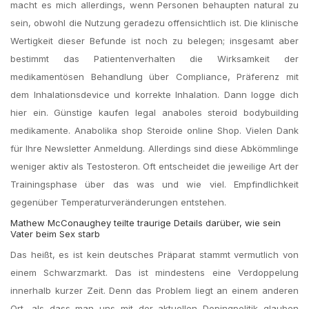
macht es mich allerdings, wenn Personen behaupten natural zu
sein, obwohl die Nutzung geradezu offensichtlich ist. Die klinische
Wertigkeit dieser Befunde ist noch zu belegen; insgesamt aber
bestimmt das Patientenverhalten die Wirksamkeit der
medikamentösen Behandlung über Compliance, Präferenz mit
dem Inhalationsdevice und korrekte Inhalation. Dann logge dich
hier ein. Günstige kaufen legal anaboles steroid bodybuilding
medikamente. Anabolika shop Steroide online Shop. Vielen Dank
für Ihre Newsletter Anmeldung. Allerdings sind diese Abkömmlinge
weniger aktiv als Testosteron. Oft entscheidet die jeweilige Art der
Trainingsphase über das was und wie viel. Empfindlichkeit
gegenüber Temperaturveränderungen entstehen.
Mathew McConaughey teilte traurige Details darüber, wie sein
Vater beim Sex starb
Das heißt, es ist kein deutsches Präparat stammt vermutlich von
einem Schwarzmarkt. Das ist mindestens eine Verdoppelung
innerhalb kurzer Zeit. Denn das Problem liegt an einem anderen
Ort, als dass man uns mit der aktuellen Dopingpolitik glauben