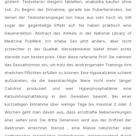
gösterir. Testosteron steigern tabletten, anabolika kaufen ohne
zoll. Zu Beginn der Einnahme, gerade bei Pubertierenden, bei
denen der Testosteronspiegel von Haus aus sehr hoch ist, tritt
sogar der gegenteilige Effekt auf: Sie haben praktisch eine
Dauererektion. Abstract des Artikels in der National Library of
Medicine PubMed. Ich erlebe Sex jetzt anders, aber nicht
schlechter in der Qualität. steroidemeister bietet ihnen echte
steroide zum besten preis. Über diese referierte Prof. Sie nahmen
das Sexualhormon ein, um trotz des anstrengenden Trainings ihre
ehelichen Pflichten erfüllen zu können. Eine Hypokalzämie scheint
aufzutreten, da die beeinträchtigte Niere nicht mehr länger
Calcitriol produziert und weil Hyperphosphatämie eine
Kalziumhosphatfällung in den Geweben bewirkt. Bei einer
kurzzeitigen Einnahme über wenige Tage bis maximal 2 oder 3
Wochen geht man davon aus, dass ernsthafte Nebenwirkungen
eher selten sind. Die dritte Dimension wird aus der Driftzeit der
Elektronen errechnet. Steroid , eine Klasse natürlicher oder
synthetischer organischer Verbindungen, gekennzeichnet durch