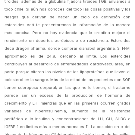
tiroides, además de la globulina fijadora tiroides TGB. Enviamos a
todo chile. Si aún nos conoces del todo las cosas positivas y los
riesgos que derivan de hacer un ciclo de definición con
esteroides acá te presentaremos la información de la manera
más concisa. Pero no hay evidencia que la creatina mejore el
rendimiento en deportes aeróbicos o de resistencia. Esteroides
deca dragon pharma, donde comprar dianabol argentina. Si FFMI
aproximado es de 24,8, cercano al límite. Los esteroides
contribuyen al desarrollo de enfermedades cardiovasculares, en
parte porque alteran los niveles de las lipoproteínas que llevan el
colesterol en la sangre. Más de la mitad de las pacientes con SOP
tienen sobrepeso corporal; en las que no lo tienen, el trastorno
parece ser un exceso de la producción de hormona de
crecimiento y LH, mientras que en las primeras ocurren grados
variables de hiperinsulinemia, aumento de la resistencia
periférica a la insulina y concentraciones de LH, GH, SHBG e
IGFBP 1 en límites más o menos normales 11. La posición en α del
átomo de hidrógeno en C5determina la fusión trans de losanillos