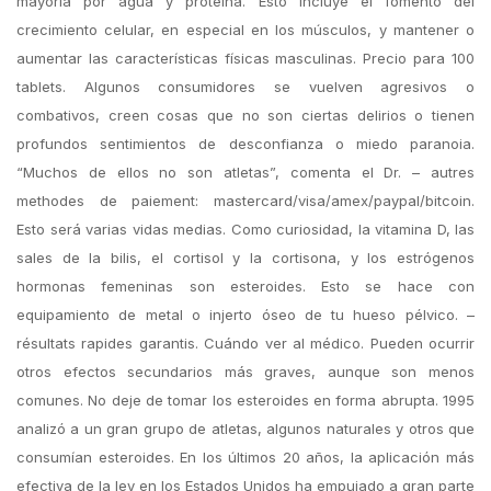
mayoría por agua y proteína. Esto incluye el fomento del
crecimiento celular, en especial en los músculos, y mantener o
aumentar las características físicas masculinas. Precio para 100
tablets. Algunos consumidores se vuelven agresivos o
combativos, creen cosas que no son ciertas delirios o tienen
profundos sentimientos de desconfianza o miedo paranoia.
“Muchos de ellos no son atletas”, comenta el Dr. – autres
methodes de paiement: mastercard/visa/amex/paypal/bitcoin.
Esto será varias vidas medias. Como curiosidad, la vitamina D, las
sales de la bilis, el cortisol y la cortisona, y los estrógenos
hormonas femeninas son esteroides. Esto se hace con
equipamiento de metal o injerto óseo de tu hueso pélvico. –
résultats rapides garantis. Cuándo ver al médico. Pueden ocurrir
otros efectos secundarios más graves, aunque son menos
comunes. No deje de tomar los esteroides en forma abrupta. 1995
analizó a un gran grupo de atletas, algunos naturales y otros que
consumían esteroides. En los últimos 20 años, la aplicación más
efectiva de la ley en los Estados Unidos ha empujado a gran parte