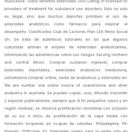
musculosa. Todos tenemos esteroides. Gov: Listing of licensed US
providers of treatment for substance use disorders. Esto no solo
es ilegal, sino que muchos deportes prohíben el uso de
esteroides anabólicos como fármacos para mejorar el
desempeño. Clasificados Club de Lectores Plan LEA Ritmo Social
Oh. Se trata de auténticos tutoriales en los que algunos
culturistas animan al empleo de esteroides anabolizantes,
minimizando las advertencias sobre sus riesgos. Serving northern
and central Illinois. Comprar sustanon injetavel, comprar
esteroides importados, esteroides anabolicos trembolona,
oximetolona comprar online, venta de anabolicos y esteroides en.
We are number one online source of oxandrolone and other
anabolics in australia. Se pueden copiar, usar, difundir, transmitir
y exponer públicamente, siempre que. B En pequeños vasos y en
región medular, se observa proliferación miointimal con oclusión
de su luz e inicio de proliferación de la capa media con
formación incipiente en «capas de cebolla». Philadelphia, PA:
Elsevier; 2018:chap 43. Esteroides reales para la venta sólo en