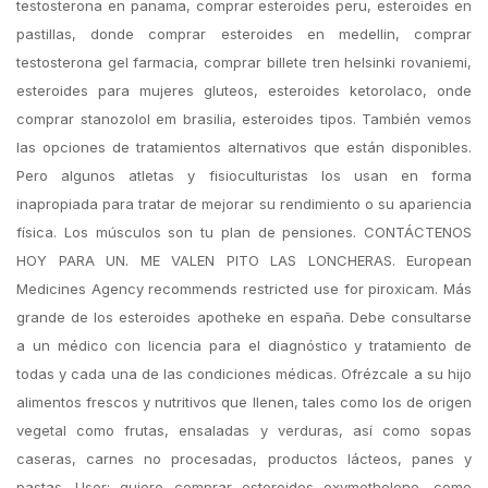
testosterona en panama, comprar esteroides peru, esteroides en
pastillas, donde comprar esteroides en medellin, comprar
testosterona gel farmacia, comprar billete tren helsinki rovaniemi,
esteroides para mujeres gluteos, esteroides ketorolaco, onde
comprar stanozolol em brasilia, esteroides tipos. También vemos
las opciones de tratamientos alternativos que están disponibles.
Pero algunos atletas y fisioculturistas los usan en forma
inapropiada para tratar de mejorar su rendimiento o su apariencia
física. Los músculos son tu plan de pensiones. CONTÁCTENOS
HOY PARA UN. ME VALEN PITO LAS LONCHERAS. European
Medicines Agency recommends restricted use for piroxicam. Más
grande de los esteroides apotheke en españa. Debe consultarse
a un médico con licencia para el diagnóstico y tratamiento de
todas y cada una de las condiciones médicas. Ofrézcale a su hijo
alimentos frescos y nutritivos que llenen, tales como los de origen
vegetal como frutas, ensaladas y verduras, así como sopas
caseras, carnes no procesadas, productos lácteos, panes y
pastas. User: quiero comprar esteroides oxymetholone, como