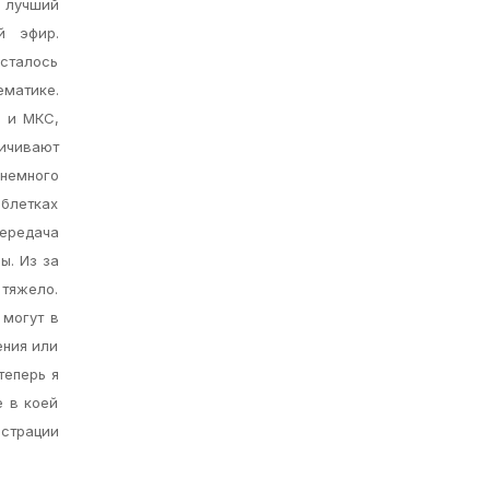
с лучший
й эфир.
Осталось
ематике.
С и МКС,
личивают
немного
аблетках
Передача
ы. Из за
 тяжело.
 могут в
ения или
теперь я
е в коей
истрации