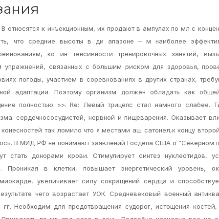
зания
В относятся к инъекционным, их продают в ампулах по мл с конце
ать, что средние высоты в ди апазоне – м наиболее эффекти
евнованиям, ко ин тенсивности тренировочных занятий, выз
м упражнений, связанных с большим риском для здоровья, про
овиях погоды, участием в соревнованиях в других странах, треб
ной адаптации. Поэтому организм должен обладать как общей
ение полностью >>. Re: Левый трицепс стал намного слабее. 
изма: сердечнососудистой, нервной и пищеварения. Оказывает вл
 конесностей так ломило что я местами аш сатонел,к концу второ
ось. В МИД РФ не понимают заявлений Госдепа США о “Северном п
т стать донорами крови. Стимулирует синтез нуклеотидов, ус
. Проникая в клетки, повышает энергетический уровень, ок
миокарде, увеличивает силу сокращений сердца и способствуе
езультате чего возрастает УОК. Средневековый военный антикв
 гг. Необходим для предотвращения судорог, истощения костей,
. Принимать по мг два раза в день. Подробно написано все на с