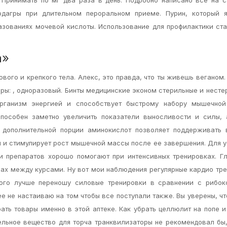
дагры при длительном пероральном приеме. Пурин, который я
азованиях мочевой кислоты. Использование для профилактики ст
а»
ового и крепкого тела. Алекс, это правда, что ты живешь веганом.
ы: , одноразовый. Бинты медицинские эконом стерильные и несте
организм энергией и способствует быстрому набору мышечной
способен заметно увеличить показатели выносливости и силы, 
 дополнительной порции аминокислот позволяет поддерживать 
и и стимулирует рост мышечной массы после ее завершения. Для 
 препаратов хорошо помогают при интенсивных тренировках. Г
вах между курсами. Ну вот мои наблюдения регулярные кардио тр
ого лучше переношу силовые тренировки в сравнении с рибок
е не настаиваю на том чтобы все поступали также. Вы уверены, чт
ать товары именно в этой аптеке. Как убрать целлюлит на попе и
ельное вещество для торча транквилизаторы не рекомендовал бы