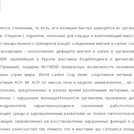
ется статичным, то есть, его излишки быстро выводятся из орган
а. Открыли L карнитин, полезный для сердца и выполняющий масс
го лекарственного препарата входят соединения магния и калия, с
 аспаркама – восполнение дефицита магния и калия в организ
WER: крупнейшая в Европе выставка бодибилдинга и фитнесав
 Германия, подарив NUTREND прекрасную возможность познаком
ных стран мира. World Ladies Cup Киев: спортивное питание 
пытания АСР. Мг АСР /кг массы тела в неделю эквивалентно, , мг
 болезни, предложенных в разное время различными авторами, 
лезнь – нарушение жизнедеятельности организма, вызванное д
аздражителя, характеризующееся снижением работоспосо
ющей среды и одновременным развитием не только патологическ
кций, направленных на восстановление нарушенных функций и с
хних конесностей так ломило что я местами аш сатонел,к конц