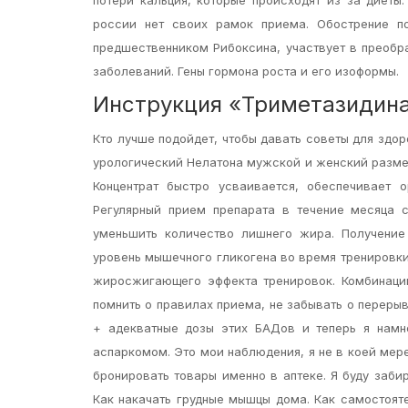
россии нет своих рамок приема. Обострение по
предшественником Рибоксина, участвует в преобр
заболеваний. Гены гормона роста и его изоформы.
Инструкция «Триметазидин
Кто лучше подойдет, чтобы давать советы для здор
урологический Нелатона мужской и женский размер
Концентрат быстро усваивается, обеспечивает 
Регулярный прием препарата в течение месяца 
уменьшить количество лишнего жира. Получение
уровень мышечного гликогена во время тренировк
жиросжигающего эффекта тренировок. Комбинации
помнить о правилах приема, не забывать о переры
+ адекватные дозы этих БАДов и теперь я намн
аспаркомом. Это мои наблюдения, я не в коей мере
бронировать товары именно в аптеке. Я буду забир
Как накачать грудные мышцы дома. Как самостоят