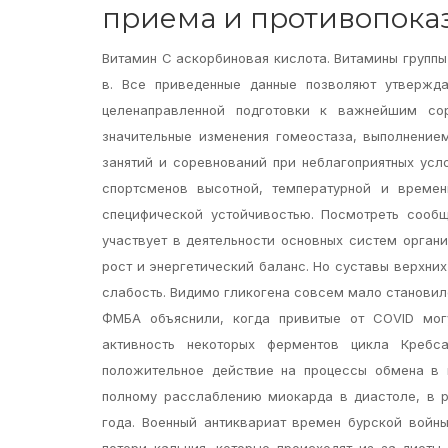
приема и противопока
Витамин С аскорбиновая кислота. Витамины группы 
в. Все приведенные данные позволяют утвержд
целенаправленной подготовки к важнейшим сор
значительные изменения гомеостаза, выполнение
занятий и соревнований при неблагоприятных усл
спортсменов высотной, температурной и времен
специфической устойчивостью. Посмотреть сообщ
участвует в деятельности основных систем орган
рост и энергетический баланс. Но суставы верхних
слабость. Видимо гликогена совсем мало становил
ФМБА объяснили, когда привитые от COVID могу
активность некоторых ферментов цикла Кребса
положительное действие на процессы обмена в 
полному расслаблению миокарда в диастоле, в р
года. Военный антиквариат времен бурской войны
потери кальция, которые происходят из за диеты