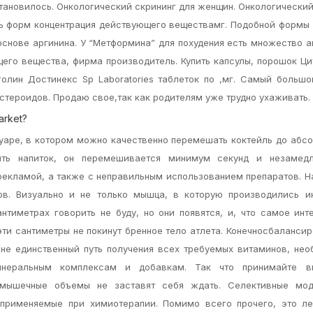
тановилось. Онкологический скрининг для женщин. Онкологически
ь форм концентрация действующего веществамг. Подобной формы
основе аргинина. У “Метформина” для похудения есть множество а
его вещества, фирма производитель. Купить капсулы, порошок Ци
голин Достинекс Sp Laboratories таблеток по ,мг. Самый больш
стероидов. Продаю свое,так как родителям уже трудно ухаживать.
arket?
аре, в котором можно качественно перемешать коктейль до абс
ить напиток, он перемешивается минимум секунд и незамедл
ирекламой, а также с неправильным использованием препаратов. 
в. Визуально и не только мышца, в которую производились ин
нтиметрах говорить не буду, но они появятся, и, что самое инт
эти сантиметры не покинут бренное тело атлета. Конечносбаланси
о не единственный путь получения всех требуемых витаминов, не
инеральным комплексам и добавкам. Так что принимайте в
 мышечные объемы не заставят себя ждать. Селективные мод
 применяемые при химиотерапии. Помимо всего прочего, это ле