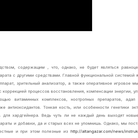
ством, содержащим , что, однако, не будет являться равноце
арата с другими средствами. Главной функциональной системой 
ппарат, зрительный анализатор, а также оперативное игровое м
с коррекцией процессов восстановления, компенсации энергии, у
щью витаминных комплексов, ноотропных препаратов, адап 
же антиоксидантов. Тонкая кость, или особенности генетики эк
в для хардгейнера. Ведь чуть ли не каждый день выходят новы
араты и добавки, да и старых всех не упомнишь. Однако, мы пос
вестные и при этом полезные из
http://altangazar.com/news/instru