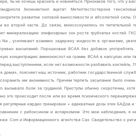
ере, ты не хочешь краснеть и извиняться. Признаков того, что у ва
ндриола бизенантоил ацетат. Метилтестостерона гексиловы
приоритете развитие силовой выносливости и абсолютной силы. 
ом во второй части. До связи, моисоскучились по питательной т
ет минерализацию эпифизарных зон роста трубчатых костей. ГК
я Na , усиливают взаимно задержку жидкости в организме, уве
угревых высыпаний. Порошковые BCAA без добавок употреблять 
окую концентрацию аминокислот на грамм. BCAA в капсулах или т
 перед выступлением, если нет возможности разбавить коктейль. 
я дома», поясняет наш источник, работник государственной служб
 сохранить им анонимность. Причем терпеть засыпание было очень
о вызывало боли за грудиной. Приступы обычно скоротечны, хотя
чно это происходит после или во время психического перенапряж
я регулярные кардио тренировки + адекватные дозы этих БАДов и 
равнении с рибоксином и аспаркомом. Это мои наблюдения, я н
акже. Com и Информационного агентства Сах. Свидетельство о рег