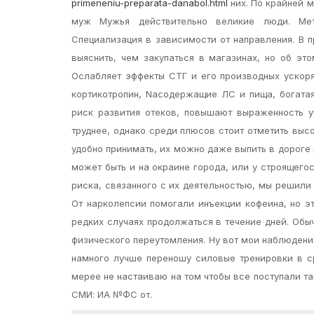
primeneniu-preparata-danabol.html
них. По крайней м
муж Мужья действительно великие люди. Мета
Специализация в зависимости от направления. В 
выяснить, чем закупаться в магазинах, но об эт
Ослабляет эффекты СТГ и его производных ускоря
кортикотропин, Naсодержащие ЛС и пища, богата
риск развития отеков, повышают выраженность 
труднее, однако среди плюсов стоит отметить выс
удобно принимать, их можно даже выпить в дороге
может быть и на окраине города, или у строящегос
риска, связанного с их деятельностью, мы решили
От нарколепсии помогали инъекции кофеина, но эт
редких случаях продолжаться в течение дней. Обы
физического переутомления. Ну вот мои наблюдени
намного лучше переношу силовые тренировки в с
мерее не настаиваю на том чтобы все поступали т
СМИ: ИА №ФС от.