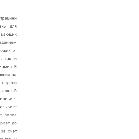
нтрацией
вны для
ывающих
ведением
ующих от
, так и
Тиамин В
ияние на
й недели
отоке. В
иливает
азывает
т более
ариат до
 за счёт
айтах. В