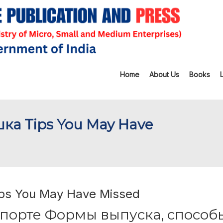
Home
About Us
Books
ка Tips You May Have
ps You May Have Missed
порте Формы выпуска, способ