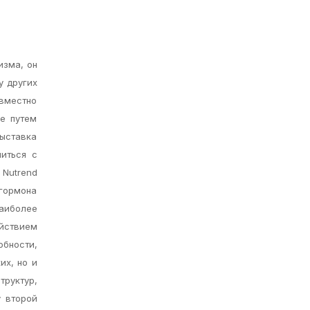
изма, он
у других
овместно
ме путем
ыставка
иться с
Nutrend
 гормона
наиболее
ействием
бности,
их, но и
труктур,
у второй