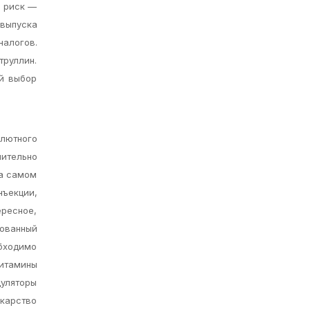
й риск —
 выпуска
налогов.
труллин.
ой выбор
олютного
ительно
На самом
ъекции,
ересное,
рованный
обходимо
итамины
уляторы
карство