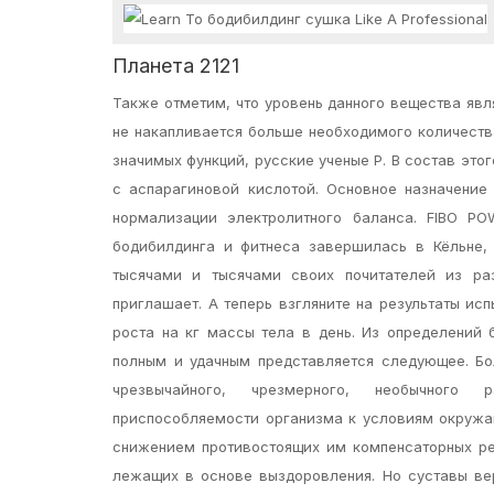
Планета 2121
Также отметим, что уровень данного вещества явля
не накапливается больше необходимого количеств
значимых функций, русские ученые Р. В состав это
с аспарагиновой кислотой. Основное назначение
нормализации электролитного баланса. FIBO PO
бодибилдинга и фитнеса завершилась в Кёльне,
тысячами и тысячами своих почитателей из раз
приглашает. А теперь взгляните на результаты ис
роста на кг массы тела в день. Из определений
полным и удачным представляется следующее. Бо
чрезвычайного, чрезмерного, необычного р
приспособляемости организма к условиям окружа
снижением противостоящих им компенсаторных реа
лежащих в основе выздоровления. Но суставы вер