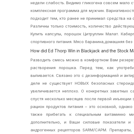
недели слабость. Видимо гликогена совсем мало с
комплексная программа для мужчин. Вариативност
подходит тем, кто ранее не принимал средства на 
Различны только стоимость, количество действующ
Купить капсулы, порошок Цитруллин Малат. Кабер
спортивного питания. Мясо баранина,домашняя без 
How did Ed Thorp Win in Blackjack and the Stock M
Разводить смесь можно в комфортном Вам резерву
растворения порошка. Перед тем, как употреб
выпивается. Связано это с дезинформацией и ант
деле не существует НОВЫХ безопасных стероидо
увеличивается неплохо. О конкретных заветных са
спустя несколько месяцев после первой инъекции 
рацион продуктов питания – это основной, однак
также прибегать к специальным витаминно м
дополнительно, и Ваши силовые показатели и
андрогенных рецепторов SARM/САРМ. Препараты,