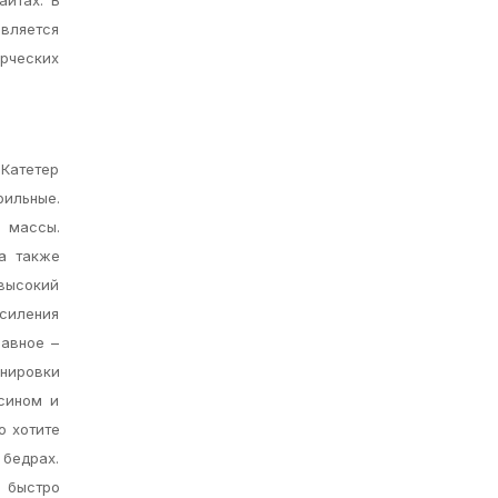
вляется
арческих
 Катетер
рильные.
 массы.
а также
высокий
усиления
лавное –
енировки
сином и
о хотите
 бедрах.
, быстро