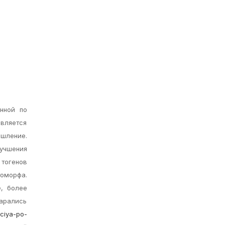
нной по
является
ышление.
лучшения
тогенов
томорфа.
е, более
тарались
kciya-po-