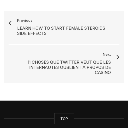
Previous
LEARN HOW TO START FEMALE STEROIDS
SIDE EFFECTS
Next
11 CHOSES QUE TWITTER VEUT QUE LES
INTERNAUTES OUBLIENT À PROPOS DE
CASINO
TOP