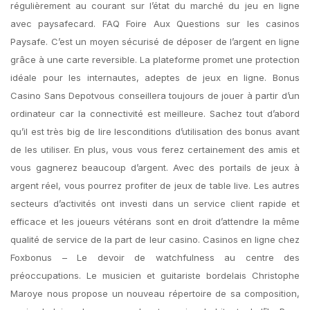
régulièrement au courant sur l’état du marché du jeu en ligne
avec paysafecard. FAQ Foire Aux Questions sur les casinos
Paysafe. C’est un moyen sécurisé de déposer de l’argent en ligne
grâce à une carte reversible. La plateforme promet une protection
idéale pour les internautes, adeptes de jeux en ligne. Bonus
Casino Sans Depotvous conseillera toujours de jouer à partir d’un
ordinateur car la connectivité est meilleure. Sachez tout d’abord
qu’il est très big de lire lesconditions d’utilisation des bonus avant
de les utiliser. En plus, vous vous ferez certainement des amis et
vous gagnerez beaucoup d’argent. Avec des portails de jeux à
argent réel, vous pourrez profiter de jeux de table live. Les autres
secteurs d’activités ont investi dans un service client rapide et
efficace et les joueurs vétérans sont en droit d’attendre la même
qualité de service de la part de leur casino. Casinos en ligne chez
Foxbonus – Le devoir de watchfulness au centre des
préoccupations. Le musicien et guitariste bordelais Christophe
Maroye nous propose un nouveau répertoire de sa composition,