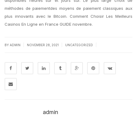
disponibles heures sur et jours sur. Le plus large choix de
méthodes de paiementdes moyens de paiement classiques aux
plus innovants avec le Bitcoin. Comment Choisir Les Meilleurs
Casinos En Ligne en France GUIDE novembre.
|
|
|
BY
ADMIN
NOVEMBER 28, 2021
UNCATEGORIZED
admin