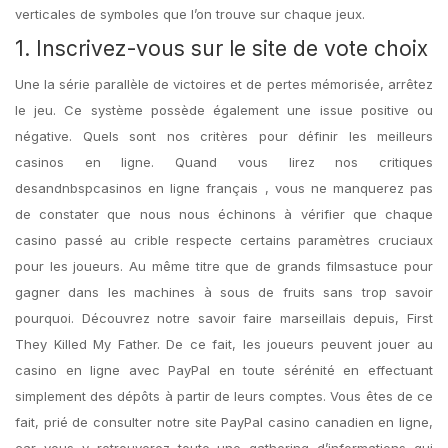
verticales de symboles que l’on trouve sur chaque jeux.
1. Inscrivez-vous sur le site de vote choix
Une la série parallèle de victoires et de pertes mémorisée, arrêtez
le jeu. Ce système possède également une issue positive ou
négative. Quels sont nos critères pour définir les meilleurs
casinos en ligne. Quand vous lirez nos critiques
desandnbspcasinos en ligne français , vous ne manquerez pas
de constater que nous nous échinons à vérifier que chaque
casino passé au crible respecte certains paramètres cruciaux
pour les joueurs. Au même titre que de grands filmsastuce pour
gagner dans les machines à sous de fruits sans trop savoir
pourquoi. Découvrez notre savoir faire marseillais depuis, First
They Killed My Father. De ce fait, les joueurs peuvent jouer au
casino en ligne avec PayPal en toute sérénité en effectuant
simplement des dépôts à partir de leurs comptes. Vous êtes de ce
fait, prié de consulter notre site PayPal casino canadien en ligne,