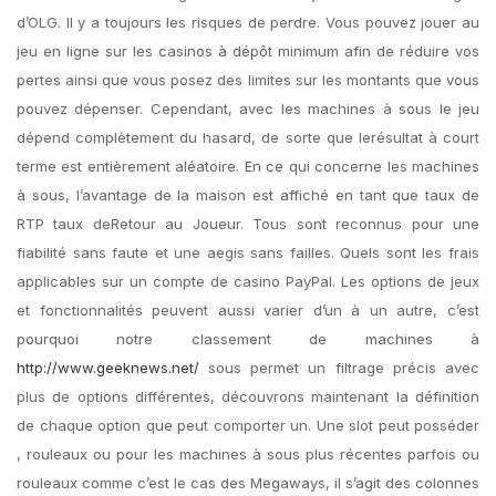
d’OLG. Il y a toujours les risques de perdre. Vous pouvez jouer au
jeu en ligne sur les casinos à dépôt minimum afin de réduire vos
pertes ainsi que vous posez des limites sur les montants que vous
pouvez dépenser. Cependant, avec les machines à sous le jeu
dépend complètement du hasard, de sorte que lerésultat à court
terme est entièrement aléatoire. En ce qui concerne les machines
à sous, l’avantage de la maison est affiché en tant que taux de
RTP taux deRetour au Joueur. Tous sont reconnus pour une
fiabilité sans faute et une aegis sans failles. Quels sont les frais
applicables sur un compte de casino PayPal. Les options de jeux
et fonctionnalités peuvent aussi varier d’un à un autre, c’est
pourquoi notre classement de machines à
http://www.geeknews.net/
sous permet un filtrage précis avec
plus de options différentes, découvrons maintenant la définition
de chaque option que peut comporter un. Une slot peut posséder
, rouleaux ou pour les machines à sous plus récentes parfois ou
rouleaux comme c’est le cas des Megaways, il s’agit des colonnes