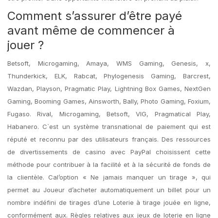
Comment s’assurer d’être payé
avant même de commencer à
jouer ?
Betsoft, Microgaming, Amaya, WMS Gaming, Genesis, x,
Thunderkick, ELK, Rabcat, Phylogenesis Gaming, Barcrest,
Wazdan, Playson, Pragmatic Play, Lightning Box Games, NextGen
Gaming, Booming Games, Ainsworth, Bally, Photo Gaming, Foxium,
Fugaso. Rival, Microgaming, Betsoft, VIG, Pragmatical Play,
Habanero. C`est un système transnational de paiement qui est
réputé et reconnu par des utilisateurs français. Des ressources
de divertissements de casino avec PayPal choisissent cette
méthode pour contribuer à la facilité et à la sécurité de fonds de
la clientèle. Cal’option « Ne jamais manquer un tirage », qui
permet au Joueur d’acheter automatiquement un billet pour un
nombre indéfini de tirages d’une Loterie à tirage jouée en ligne,
conformément aux. Règles relatives aux jeux de loterie en ligne