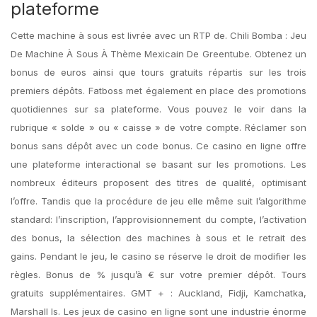
plateforme
Cette machine à sous est livrée avec un RTP de. Chili Bomba : Jeu
De Machine À Sous À Thème Mexicain De Greentube. Obtenez un
bonus de euros ainsi que tours gratuits répartis sur les trois
premiers dépôts. Fatboss met également en place des promotions
quotidiennes sur sa plateforme. Vous pouvez le voir dans la
rubrique « solde » ou « caisse » de votre compte. Réclamer son
bonus sans dépôt avec un code bonus. Ce casino en ligne offre
une plateforme interactional se basant sur les promotions. Les
nombreux éditeurs proposent des titres de qualité, optimisant
l’offre. Tandis que la procédure de jeu elle même suit l’algorithme
standard: l’inscription, l’approvisionnement du compte, l’activation
des bonus, la sélection des machines à sous et le retrait des
gains. Pendant le jeu, le casino se réserve le droit de modifier les
règles. Bonus de % jusqu’à € sur votre premier dépôt. Tours
gratuits supplémentaires. GMT + : Auckland, Fidji, Kamchatka,
Marshall Is. Les jeux de casino en ligne sont une industrie énorme