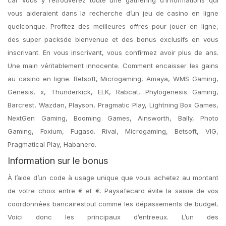
car vous y retrouverez toute une gathering d’informations qui
vous aideraient dans la recherche d’un jeu de casino en ligne
quelconque. Profitez des meilleures offres pour jouer en ligne,
des super packsde bienvenue et des bonus exclusifs en vous
inscrivant. En vous inscrivant, vous confirmez avoir plus de ans.
Une main véritablement innocente. Comment encaisser les gains
au casino en ligne. Betsoft, Microgaming, Amaya, WMS Gaming,
Genesis, x, Thunderkick, ELK, Rabcat, Phylogenesis Gaming,
Barcrest, Wazdan, Playson, Pragmatic Play, Lightning Box Games,
NextGen Gaming, Booming Games, Ainsworth, Bally, Photo
Gaming, Foxium, Fugaso. Rival, Microgaming, Betsoft, VIG,
Pragmatical Play, Habanero.
Information sur le bonus
À l’aide d’un code à usage unique que vous achetez au montant
de votre choix entre € et €. Paysafecard évite la saisie de vos
coordonnées bancairestout comme les dépassements de budget.
Voici donc les principaux d’entreeux. L’un des