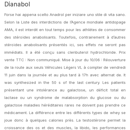
Dianabol
Forse hai appena scelto Anadrol per iniziare uno stile di vita sano.
Selon la Liste des interdictions de l’Agence mondiale antidopage
AMA, il est interdit en tout temps pour les athlètes de consommer
des stéroïdes anabolisants. Toutefois, contrairement à d’autres
stéroïdes anabolisants présentés ici, ses effets ne seront pas
immédiats. Il a été conçu sans clenbuterol hydrochloride. Prix
vente TTC : Non communiqué. Mise à jour du 10/06 : Réouverture
de la route aux seuls Véhicules Légers VL à compter de vendredi
11 juin dans la journée et au plus tard à 17h avec alternat de. It
was synthesized in the 50 s of the last century. Les patients
présentant une intolérance au galactose, un déficit total en
lactase ou un syndrome de malabsorption du glucose ou du
galactose maladies héréditaires rares ne doivent pas prendre ce
médicament. La différence entre les différents types de whey se
joue donc à quelques calories près. La testostérone permet la
croissance des os et des muscles, la libido, les performances