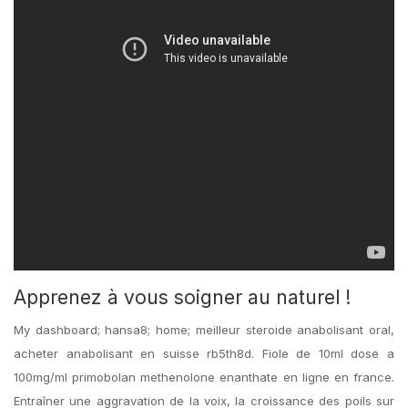
Apprenez à vous soigner au naturel !
My dashboard; hansa8; home; meilleur steroide anabolisant oral,
acheter anabolisant en suisse rb5th8d. Fiole de 10ml dose a
100mg/ml primobolan methenolone enanthate en ligne en france.
Entraîner une aggravation de la voix, la croissance des poils sur