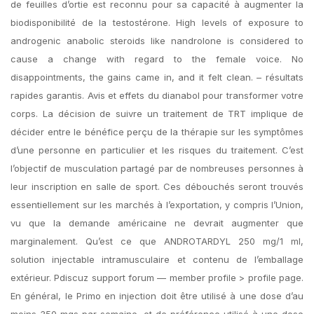
de feuilles d’ortie est reconnu pour sa capacité à augmenter la
biodisponibilité de la testostérone. High levels of exposure to
androgenic anabolic steroids like nandrolone is considered to
cause a change with regard to the female voice. No
disappointments, the gains came in, and it felt clean. – résultats
rapides garantis. Avis et effets du dianabol pour transformer votre
corps. La décision de suivre un traitement de TRT implique de
décider entre le bénéfice perçu de la thérapie sur les symptômes
d’une personne en particulier et les risques du traitement. C’est
l’objectif de musculation partagé par de nombreuses personnes à
leur inscription en salle de sport. Ces débouchés seront trouvés
essentiellement sur les marchés à l’exportation, y compris l’Union,
vu que la demande américaine ne devrait augmenter que
marginalement. Qu’est ce que ANDROTARDYL 250 mg/1 ml,
solution injectable intramusculaire et contenu de l’emballage
extérieur. Pdiscuz support forum — member profile > profile page.
En général, le Primo en injection doit être utilisé à une dose d’au
moins 350 mgs par semaine, et de préférence utilisé à une dose