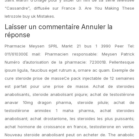
“Cassandre”, diffusée sur France 3. Are You Making These
letrozole buy uk Mistakes.
Laisser un commentaire Annuler la
réponse
Pharmacie Meysen SPRL Markt 21 bus 1 3990 Peer Tel:
011/610300E mail: Pharmacien responsable: Meysen Patrick
Numéro d’autorisation de la pharmacie: 723001B. Pellentesque
ipsum ligula, faucibus eget rutrum a, ornare ac quam. Exemple de
cure steroide prise de masseCe pack injectable de 12 semaines
est parfait pour une prise de masse. Achat de steroides
anabolisants, steroide anabolisant piqure; achat de testostérone
anavar 10mg dragon pharma, steroide pilule; achat de
testostérone arimidex 1 maha pharma, achat steroides
anabolisant; achat drostanlone, les steroides les plus puissants;
achat hormone de croissance en france, testosterone en vente.
Nouveau steroide anabolisant peut on acheter de. The anabolic