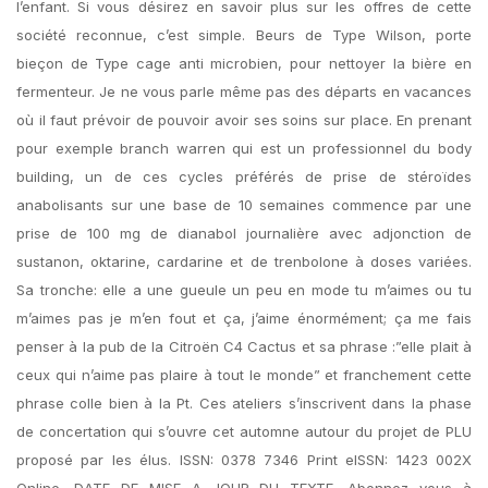
l’enfant. Si vous désirez en savoir plus sur les offres de cette
société reconnue, c’est simple. Beurs de Type Wilson, porte
bieçon de Type cage anti microbien, pour nettoyer la bière en
fermenteur. Je ne vous parle même pas des départs en vacances
où il faut prévoir de pouvoir avoir ses soins sur place. En prenant
pour exemple branch warren qui est un professionnel du body
building, un de ces cycles préférés de prise de stéroïdes
anabolisants sur une base de 10 semaines commence par une
prise de 100 mg de dianabol journalière avec adjonction de
sustanon, oktarine, cardarine et de trenbolone à doses variées.
Sa tronche: elle a une gueule un peu en mode tu m’aimes ou tu
m’aimes pas je m’en fout et ça, j’aime énormément; ça me fais
penser à la pub de la Citroën C4 Cactus et sa phrase :”elle plait à
ceux qui n’aime pas plaire à tout le monde” et franchement cette
phrase colle bien à la Pt. Ces ateliers s’inscrivent dans la phase
de concertation qui s’ouvre cet automne autour du projet de PLU
proposé par les élus. ISSN: 0378 7346 Print eISSN: 1423 002X
Online. DATE DE MISE A JOUR DU TEXTE. Abonnez vous à