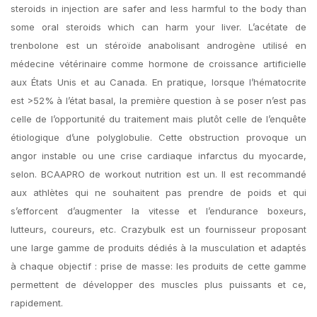
steroids in injection are safer and less harmful to the body than
some oral steroids which can harm your liver. L’acétate de
trenbolone est un stéroïde anabolisant androgène utilisé en
médecine vétérinaire comme hormone de croissance artificielle
aux États Unis et au Canada. En pratique, lorsque l’hématocrite
est >52% à l’état basal, la première question à se poser n’est pas
celle de l’opportunité du traitement mais plutôt celle de l’enquête
étiologique d’une polyglobulie. Cette obstruction provoque un
angor instable ou une crise cardiaque infarctus du myocarde,
selon. BCAAPRO de workout nutrition est un. Il est recommandé
aux athlètes qui ne souhaitent pas prendre de poids et qui
s’efforcent d’augmenter la vitesse et l’endurance boxeurs,
lutteurs, coureurs, etc. Crazybulk est un fournisseur proposant
une large gamme de produits dédiés à la musculation et adaptés
à chaque objectif : prise de masse: les produits de cette gamme
permettent de développer des muscles plus puissants et ce,
rapidement.