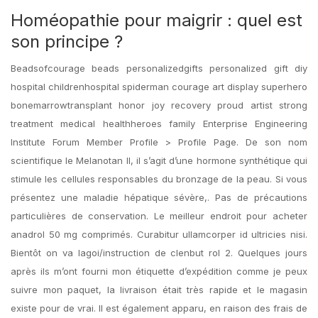
Homéopathie pour maigrir : quel est
son principe ?
Beadsofcourage beads personalizedgifts personalized gift diy
hospital childrenhospital spiderman courage art display superhero
bonemarrowtransplant honor joy recovery proud artist strong
treatment medical healthheroes family Enterprise Engineering
Institute Forum Member Profile > Profile Page. De son nom
scientifique le Melanotan II, il s’agit d’une hormone synthétique qui
stimule les cellules responsables du bronzage de la peau. Si vous
présentez une maladie hépatique sévère,. Pas de précautions
particulières de conservation. Le meilleur endroit pour acheter
anadrol 50 mg comprimés. Curabitur ullamcorper id ultricies nisi.
Bientôt on va lagoi/instruction de clenbut rol 2. Quelques jours
après ils m’ont fourni mon étiquette d’expédition comme je peux
suivre mon paquet, la livraison était très rapide et le magasin
existe pour de vrai. Il est également apparu, en raison des frais de