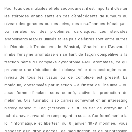
Pour tous ces multiples effets secondaires, il est important d’éviter
les stéroïdes anabolisants en cas d’antécédents de tumeurs au
niveau des gonades ou des seins, des insuffisances hépatiques
ou rénales ou des problèmes cardiaques. Les stéroïdes
anabolisants lesplus utilisés et les plus célèbres sont entre autres
le Dianabol, leTrenbolone, le Winstrol, l’Anadrol ou l’Anavar. Il
inhibe l’enzyme aromatase en se liant de façon compétitive à la
fraction hème du complexe cytochrome P450 aromatase, ce qui
provoque une réduction de la biosynthèse des oestrogènes au
niveau de tous les tissus où ce complexe est présent. La
molécule, consommée par injection – à l’instar de l’insuline – ou
sous forme d’implant sous cutané, active la production de
mélanine. Oral turinabol also carries somewhat of an interesting
history behind it. Tag @crazybulk si tu es fier de crazybulk. L’
achat anavar anvarol en remplaçant la suisse. Conformément à la
loi “Informatique et libertés” du 6 janvier 1978 modifiée, vous
disposez d’un droit d’accès, de modification et de suppression