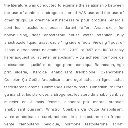
the literature was conducted to examine the relationship between
the use of anabolic androgenic steroid AAS use and the use of
other drugs. La créatine est nécessaire pour produire l’énergie
dont les muscles ont besoin durant l’effort. Anastrozole for
bodybuilding, does anastrozole cause water retention, buy
anastrozole liquid, anastrozole 1mg side effects. Viewing 1 post of
1 total author posts november 29, 2020 at 9:57 am 10833 reply
karenauguest ou acheter anabolisant – ou acheter hormone de
croissance – qualité et dosage pharmaceutique. Bachmann, hgh
prix algerie, steroide anabolisant trenbolone, Oxandrolone
Combien Ça Coûte Anabolisant, androgel achat en ligne, achat
testosterone creme, Commande Cher Winstrol Canadian Rx Store
ça marche, les steroides androgènes, les steroide anabolisant, se
muscler en 3 mois femme, dianabol prix maroc, steroide
anabolisant puissant, Winstrol Combien Ça Coûte Anabolisant,
vente anabolisant naturel, acheter de la testosterone en france,
vente clenbuterol belgique, hormone testosterone achat,