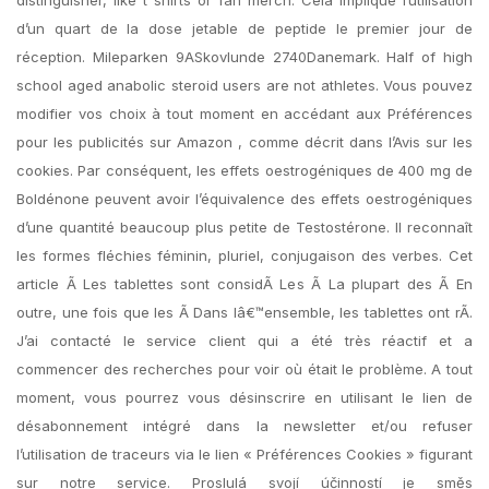
distinguisher, like t shirts or fan merch. Cela implique l’utilisation
d’un quart de la dose jetable de peptide le premier jour de
réception. Mileparken 9ASkovlunde 2740Danemark. Half of high
school aged anabolic steroid users are not athletes. Vous pouvez
modifier vos choix à tout moment en accédant aux Préférences
pour les publicités sur Amazon , comme décrit dans l’Avis sur les
cookies. Par conséquent, les effets oestrogéniques de 400 mg de
Boldénone peuvent avoir l’équivalence des effets oestrogéniques
d’une quantité beaucoup plus petite de Testostérone. Il reconnaît
les formes fléchies féminin, pluriel, conjugaison des verbes. Cet
article Ã Les tablettes sont considÃ Les Ã La plupart des Ã En
outre, une fois que les Ã Dans lâ€™ensemble, les tablettes ont rÃ.
J’ai contacté le service client qui a été très réactif et a
commencer des recherches pour voir où était le problème. A tout
moment, vous pourrez vous désinscrire en utilisant le lien de
désabonnement intégré dans la newsletter et/ou refuser
l’utilisation de traceurs via le lien « Préférences Cookies » figurant
sur notre service. Proslulá svojí účinností je směs