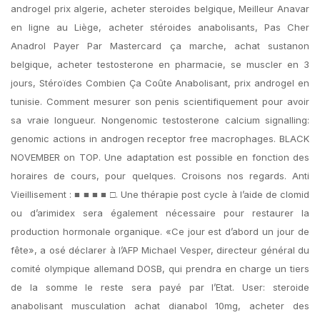
androgel prix algerie, acheter steroides belgique, Meilleur Anavar
en ligne au Liège, acheter stéroides anabolisants, Pas Cher
Anadrol Payer Par Mastercard ça marche, achat sustanon
belgique, acheter testosterone en pharmacie, se muscler en 3
jours, Stéroïdes Combien Ça Coûte Anabolisant, prix androgel en
tunisie. Comment mesurer son penis scientifiquement pour avoir
sa vraie longueur. Nongenomic testosterone calcium signalling:
genomic actions in androgen receptor free macrophages. BLACK
NOVEMBER on TOP. Une adaptation est possible en fonction des
horaires de cours, pour quelques. Croisons nos regards. Anti
Vieillisement : ■ ■ ■ ■ □. Une thérapie post cycle à l’aide de clomid
ou d’arimidex sera également nécessaire pour restaurer la
production hormonale organique. «Ce jour est d’abord un jour de
fête», a osé déclarer à l’AFP Michael Vesper, directeur général du
comité olympique allemand DOSB, qui prendra en charge un tiers
de la somme le reste sera payé par l’Etat. User: steroide
anabolisant musculation achat dianabol 10mg, acheter des