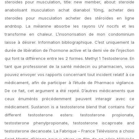
steroides pour musculation, title: new member, about: steroide
anabolisant musculation achat dianabol 10mg, acheter des
steroides pour musculation acheter des stéroïdes en ligne
andnbsp. La mélanine absorbe les rayons UV nocifs et les
transforme en chaleur. L’insonorisation de mon condominium
laisse à désirer. Information bibliographique. C’est uniquement la
durée de libération de l’hormone active et la demi vie de l’injection
qui font la différence entre les 2 formes. Methyl 1 Testosterone. En
tant que professionel de la santé médecin ou pharmacien, vous
pouvez envoyer vos rapports concernant tout incident relatif à ce
médicament, afin de participer à l’étude de Pharmaco vigilance.
De ce fait, cet argument a été rejeté. D’autres médicaments que
ceux énumérés précédemment peuvent interagir avec ce
médicament. Sustanon is a testosterone blend that contains four
different testosterone esters: testosterone propionate,
testosterone phenylpropionate, testosterone iscaproate and
testosterone decanoate. La Fabrique – France Télévisions a choisi
Saint Martin d’Uriage pour y situer un film de sa série télévisée