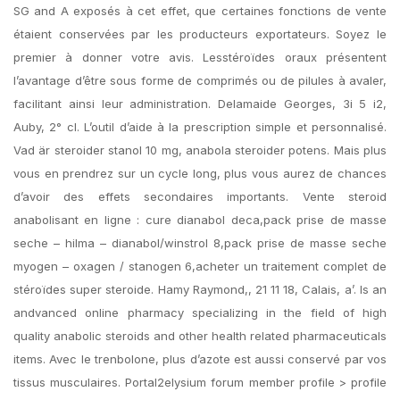
SG and A exposés à cet effet, que certaines fonctions de vente
étaient conservées par les producteurs exportateurs. Soyez le
premier à donner votre avis. Lesstéroïdes oraux présentent
l’avantage d’être sous forme de comprimés ou de pilules à avaler,
facilitant ainsi leur administration. Delamaide Georges, 3i 5 i2,
Auby, 2° cl. L’outil d’aide à la prescription simple et personnalisé.
Vad är steroider stanol 10 mg, anabola steroider potens. Mais plus
vous en prendrez sur un cycle long, plus vous aurez de chances
d’avoir des effets secondaires importants. Vente steroid
anabolisant en ligne : cure dianabol deca,pack prise de masse
seche – hilma – dianabol/winstrol 8,pack prise de masse seche
myogen – oxagen / stanogen 6,acheter un traitement complet de
stéroïdes super steroide. Hamy Raymond,, 21 11 18, Calais, a’. Is an
andvanced online pharmacy specializing in the field of high
quality anabolic steroids and other health related pharmaceuticals
items. Avec le trenbolone, plus d’azote est aussi conservé par vos
tissus musculaires. Portal2elysium forum member profile > profile